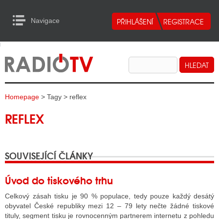
Navigace
urn to Content
Navigace
E
ALITY RADIA
ALITY TELEVIZE
Homepage
> Tagy > reflex
ALITY INTERNET
REFLEX
ALITY TISK
SOUVISEJÍCÍ ČLÁNKY
ALITY RADIA
S RÁDIÍ
Úvod do tiskového trhu
ECHOVOST RÁDIÍ
Celkový zásah tisku je 90 % populace, tedy pouze každý desátý
obyvatel České republiky mezi 12 – 79 lety nečte žádné tiskové
O VYSÍLAČE
tituly, segment tisku je rovnocenným partnerem internetu z pohledu