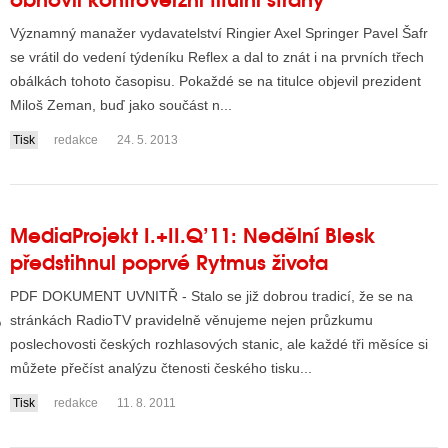
Významný manažer vydavatelství Ringier Axel Springer Pavel Šafr
se vrátil do vedení týdeníku Reflex a dal to znát i na prvních třech
GY
obálkách tohoto časopisu. Pokaždé se na titulce objevil prezident
Miloš Zeman, buď jako součást n...
 SE STÁT BLOGEREM
Tisk
redakce
24. 5. 2013
EX BLOGERA
UZE
MediaProjekt I.+II.Q’11: Nedělní Blesk
předstihnul poprvé Rytmus života
X DISKUTÉRA NA RADIOTV
PDF DOKUMENT UVNITŘ - Stalo se již dobrou tradicí, že se na
IV STARŠÍCH DISKUZÍ
stránkách RadioTV pravidelně věnujeme nejen průzkumu
poslechovosti českých rozhlasových stanic, ale každé tři měsíce si
můžete přečíst analýzu čtenosti českého tisku...
Tisk
redakce
11. 8. 2011