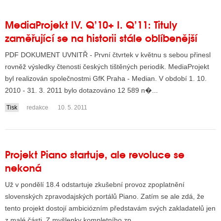
MediaProjekt IV. Q’10+ I. Q’11: Tituly
zaměřující se na historii stále oblíbenější
PDF DOKUMENT UVNITŘ - První čtvrtek v květnu s sebou přinesl
rovněž výsledky čtenosti českých tištěných periodik. MediaProjekt
byl realizován společnostmi GfK Praha - Median. V období 1. 10.
2010 - 31. 3. 2011 bylo dotazováno 12 589 n�...
Tisk
redakce
10. 5. 2011
Projekt Piano startuje, ale revoluce se
nekoná
Už v pondělí 18.4 odstartuje zkušební provoz zpoplatnění
slovenských zpravodajských portálů Piano. Zatím se ale zdá, že
tento projekt dostojí ambiciózním představám svých zakladatelů jen
z malé části. Z myšlenky kompletního zp...