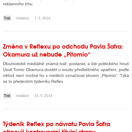
reklamního trhu.
Tisk
redakce
1. 5. 2016
ALITY TELEVIZE
....
 TELEVIZÍ
VIZNÍ VYSÍLAČE
Změna v Reflexu po odchodu Pavla Šafra:
Okamura už nebude „Pitomio“
Dlouhodobě mediálně známá tvář, poslanec a lídr politického hnutí
ALITY INTERNET
Úsvit Tomio Okamura dosáhl u soudu předběžného opatření, podle
RNETOVÁ RÁDIA
něhož není možné ho v médiích označovat slovem „Pitomio“. Týká
se to především týdeníku Reflex.
RNETOVÉ STRÁNKY RÁDIÍ
Tisk
redakce
15. 5. 2014
RNETOVÉ STRÁNKY TV
....
ALITY TISK
Týdeník Reflex po návratu Pavla Šafra
obnovil kontroverzní titulní strany