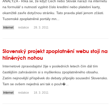
ANALÝZA - Říká se, že když Čech nebo Slovák narazí na internetu
na formulář s nutností vyplnit číslo kreditní nebo platební karty,
okamžitě zavře dotyčnou stránku. Tato pravda platí jenom zčásti.
Tuzemské zpoplatněné portály mn...
Internet
redakce
28. 3. 2011
Slovenský projekt zpoplatnění webu stojí na
hliněných nohou
Internetové zpravodajství žije v posledních letech čím dál tím
častějším zahráváním si s myšlenkou zpoplatněného obsahu.
Zatím nejnovější příspěvek do debaty připojilo sousední Slovensko.
Tam se ovšem nejedná ani tak o pouh�...
Internet
redakce
18. 3. 2011