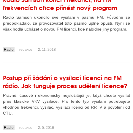
frekvencích chce přinést nový program
Rádio Samson ukončilo své vysílání v pásmu FM. Původně se
GY
předpokládalo, že provozovatel toto pásmo úplně opustí. Nyní se
však hodlá ucházet o novou FM licenci, kde nabídne jiný program.
 SE STÁT BLOGEREM
EX BLOGERA
Radio
redakce
2. 11. 2018
....
UZE
Postup při žádání o vysílací licenci na FM
X DISKUTÉRA NA RADIOTV
rádio. Jak funguje proces udělení licence?
IV STARŠÍCH DISKUZÍ
Právně, časově i ekonomicky nejsložitější je, když chcete vysílat
přes klasické VKV vysílače. Pro tento typ vysílání potřebujete
vhodnou frekvenci, vysílač, vysílací licenci od RRTV a povolení od
ČTÚ.
Radio
redakce
2. 5. 2016
....