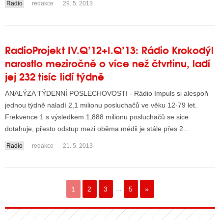
Radio
redakce
29. 5. 2013
RadioProjekt IV.Q’12+I.Q’13: Rádio Krokodýl
narostlo meziročně o více než čtvrtinu, ladí
jej 232 tisíc lidí týdně
ANALÝZA TÝDENNÍ POSLECHOVOSTI - Rádio Impuls si alespoň
jednou týdně naladí 2,1 milionu posluchačů ve věku 12-79 let.
Frekvence 1 s výsledkem 1,888 milionu posluchačů se sice
dotahuje, přesto odstup mezi oběma médii je stále přes 2...
Radio
redakce
21. 5. 2013
1
2
3
…
5
»