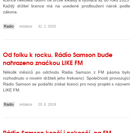
licence několika rádiím na určité lokality a vysílače až do roku 2025.
Každý držitel licence má na uvedené prodloužení nárok podle
zákona.
ALITY TELEVIZE
Radio
redakce
31. 1. 2020
....
 TELEVIZÍ
VIZNÍ VYSÍLAČE
Od folku k rocku. Rádio Samson bude
nahrazeno značkou LIKE FM
ALITY INTERNET
Několik měsíců po odchodu Rádia Samson z FM pásma bylo
RNETOVÁ RÁDIA
rozhodnuto o novém držiteli jeho frekvencí. Společnosti provozující
Rádio Samson se podařilo získat licenci pro nový projekt s názvem
RNETOVÉ STRÁNKY RÁDIÍ
LIKE FM.
RNETOVÉ STRÁNKY TV
Radio
redakce
20. 6. 2019
....
ALITY TISK
Rádio Samson končí i nekončí, na FM