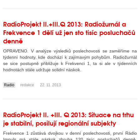
RadioProjekt II.+III.Q 2013: Radiožurnál a
Frekvence 1 dělí už jen sto tisíc posluchačů
denně
OPRAVENO. V analýze výsledků poslechovosti se zaměříme na
týdenní hodnoty, kde dochází k zajímavým pohybům. Radiožurnál
se sice postupně přibližuje k Frekvenci 1, ta si ale v týdenních
hodnotách stále udržuje solidní náskok.
Radio
redakce
22. 11. 2013
....
RadioProjekt II. +III. Q 2013: Situace na trhu
je stabilní, posilují regionální subjekty
Frekvence 1 zůstává dvojkou v denní poslechovosti, první Rádio
Impuls má stále náskok zhruba 120 tisíc posluchačů denně.