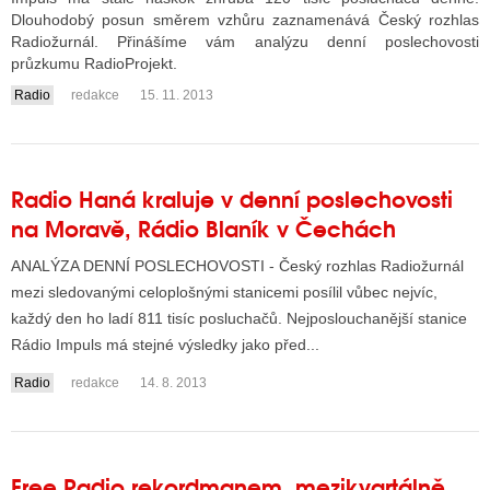
Dlouhodobý posun směrem vzhůru zaznamenává Český rozhlas
Radiožurnál. Přinášíme vám analýzu denní poslechovosti
průzkumu RadioProjekt.
Radio
redakce
15. 11. 2013
....
Radio Haná kraluje v denní poslechovosti
na Moravě, Rádio Blaník v Čechách
ANALÝZA DENNÍ POSLECHOVOSTI - Český rozhlas Radiožurnál
mezi sledovanými celoplošnými stanicemi posílil vůbec nejvíc,
každý den ho ladí 811 tisíc posluchačů. Nejposlouchanější stanice
Rádio Impuls má stejné výsledky jako před...
Radio
redakce
14. 8. 2013
Free Radio rekordmanem, mezikvartálně