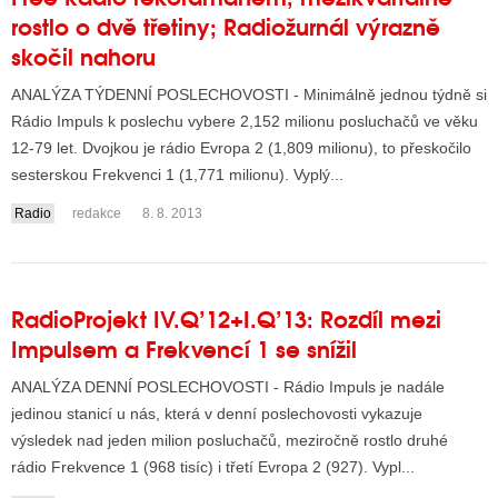
rostlo o dvě třetiny; Radiožurnál výrazně
skočil nahoru
ANALÝZA TÝDENNÍ POSLECHOVOSTI - Minimálně jednou týdně si
Rádio Impuls k poslechu vybere 2,152 milionu posluchačů ve věku
12-79 let. Dvojkou je rádio Evropa 2 (1,809 milionu), to přeskočilo
sesterskou Frekvenci 1 (1,771 milionu). Vyplý...
Radio
redakce
8. 8. 2013
RadioProjekt IV.Q’12+I.Q’13: Rozdíl mezi
Impulsem a Frekvencí 1 se snížil
ANALÝZA DENNÍ POSLECHOVOSTI - Rádio Impuls je nadále
jedinou stanicí u nás, která v denní poslechovosti vykazuje
výsledek nad jeden milion posluchačů, meziročně rostlo druhé
rádio Frekvence 1 (968 tisíc) i třetí Evropa 2 (927). Vypl...