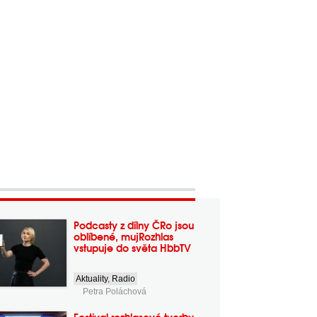
Podcasty z dílny ČRo jsou
oblíbené, mujRozhlas
vstupuje do světa HbbTV
Aktuality
,
Radio
Petra Poláchová