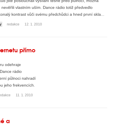
ud jste poslouchali vysílání těsně před půlnocí, možná
e nevěřili vlastním uším. Dance rádio totiž předvedlo
onalý kontrast vůči svému předchůdci a hned první skla...
y
redakce
12. 1. 2010
ternetu přímo
eru odehraje
 Dance rádio
terní půlnoci nahradí
u jeho frekvencích.
edakce
11. 1. 2010
hé a