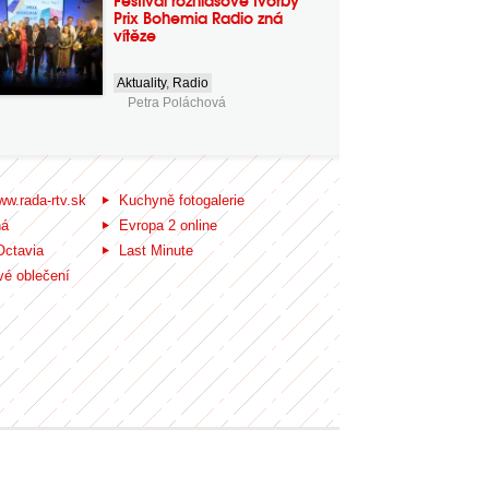
Festival rozhlasové tvorby
Prix Bohemia Radio zná
vítěze
Aktuality
,
Radio
Petra Poláchová
ww.rada-rtv.sk
Kuchyně fotogalerie
ná
Evropa 2 online
Octavia
Last Minute
é oblečení