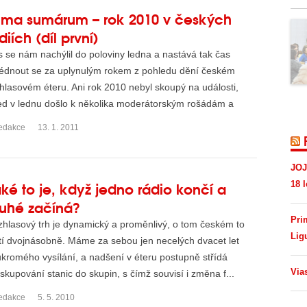
uma sumárum – rok 2010 v českých
diích (díl první)
 se nám nachýlil do poloviny ledna a nastává tak čas
édnout se za uplynulým rokem z pohledu dění českém
hlasovém éteru. Ani rok 2010 nebyl skoupý na události,
d v lednu došlo k několika moderátorským rošádám a
dev...
edakce
13. 1. 2011
JOJ
ké to je, když jedno rádio končí a
18 l
ruhé začíná?
Pri
hlasový trh je dynamický a proměnlivý, o tom českém to
Lig
tí dvojnásobně. Máme za sebou jen necelých dvacet let
kromého vysílání, a nadšení v éteru postupně střídá
Via
skupování stanic do skupin, s čímž souvisí i změna f...
edakce
5. 5. 2010