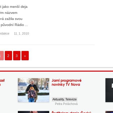
t jako menší deja
svým názvem
erá zažila svou
o původní Rádio ...
edakce
11. 1. 2010
1
2
3
»
ast
Jarní programové
a
novinky TV Nova
Aktuality
,
Televize
Petra Poláchová