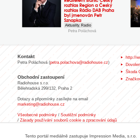
Ředitelem stanic Český
rozhlas Region a Český
rozhlas Rádio DAB Praha
byl jmenován Petr
Sznapka
Aktuality
,
Radio
Petra Poláchová
Kontakt
http://w
Petra Poláchová (
petra.polachova@radiohouse.cz
)
Dovole
Škoda 
Obchodní zastoupení
Značkov
Radiohouse s.r.o.
Bělehradská 299/132, Praha 2
Dotazy a připomínky zasílejte na email
marketing@radiohouse.cz
Všeobecné podmínky
/
Soutěžní podmínky
/
Zásady používání souborů cookie a zpracování údajů
Tento portál mediálně zastupuje Impression Media, s.r.o.