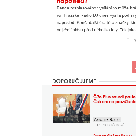
naposled?
Fanda rozhlasového vysílání to může brá
vu. Pražské Rádio DJ dnes vysílá pod 
naposled. Končí další éra této značky, kt
největší slávu před několika lety. Tak jak
r
DOPORUČUJEME
ČRo Plus spustil podc
Čekání na prezident
Aktuality
,
Radio
Petra Poláchová