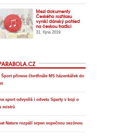
Mezi dokumenty
Českého rozhlasu
vynikl dánský pohled
na českou tradici
31. října 2019
PARABOLA.CZ
 Šport přinese čtvrtfinále MS házenkářek do
et
ma sport odvysílá i odvetu Sparty v boji o
u mistrů
sat Nature rozpálí srpen sopečnou sezónou