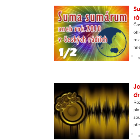
S
rá
Čas
ohl
roz
hne
pře
r
Ja
d
Roz
pla
sou
pře
r