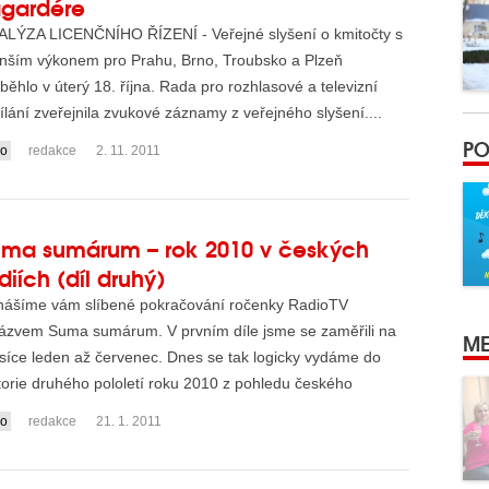
agardére
LÝZA LICENČNÍHO ŘÍZENÍ - Veřejné slyšení o kmitočty s
ším výkonem pro Prahu, Brno, Troubsko a Plzeň
běhlo v úterý 18. října. Rada pro rozhlasové a televizní
ílání zveřejnila zvukové záznamy z veřejného slyšení....
PO
io
redakce
2. 11. 2011
uma sumárum – rok 2010 v českých
diích (díl druhý)
nášíme vám slíbené pokračování ročenky RadioTV
ázvem Suma sumárum. V prvním díle jsme se zaměřili na
ME
íce leden až červenec. Dnes se tak logicky vydáme do
torie druhého pololetí roku 2010 z pohledu českého
hlasov...
io
redakce
21. 1. 2011