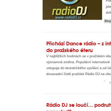
Pok
jst
dok
Blog
Přichází Dance rádio – z in
do pražského éteru
V nejbližších hodinách se v pražském ét
významná změna. Populární internetové
vstupuje do terestrického vysílání a od ú
dosavadní čistě pražské Rádio DJ na obo
V ...
r
Rádio DJ se loučí… podru