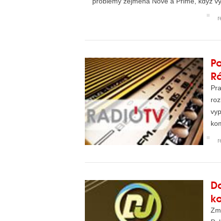
problémy zejména Nově a Primě, když vyk
r
Po
R
Pra
roz
vyp
ko
při
r
Da
ko
Změ