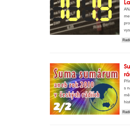
L
ANA
men
pro
vys
Rad
S
rá
Při
s n
měs
his
roz
Rad