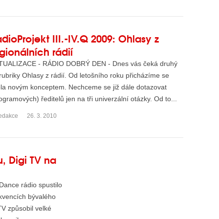
dioProjekt III.-IV.Q 2009: Ohlasy z
gionálních rádií
TUALIZACE - RÁDIO DOBRÝ DEN - Dnes vás čeká druhý
 rubriky Ohlasy z rádií. Od letošního roku přicházíme se
la novým konceptem. Nechceme se již dále dotazovat
ogramových) ředitelů jen na tři univerzální otázky. Od to...
edakce
26. 3. 2010
, Digi TV na
ance rádio spustilo
rekvencích bývalého
 TV způsobil velké