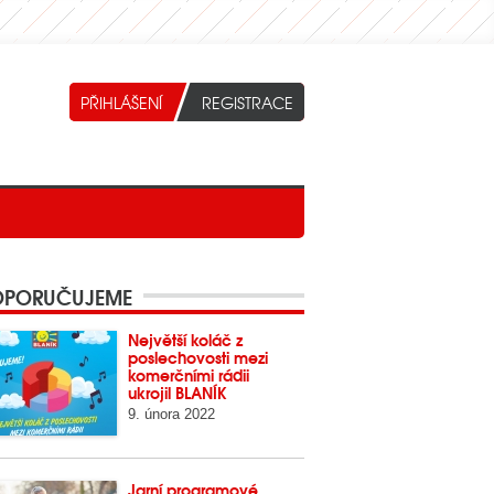
PORUČUJEME
Největší koláč z
poslechovosti mezi
komerčními rádii
ukrojil BLANÍK
9. února 2022
Jarní programové