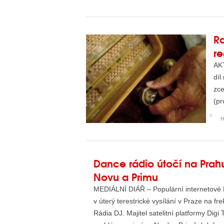
Ra
re
AK
díl
zce
(pr
r
Dance rádio útočí na Prahu
Novu a Primu
MEDIÁLNÍ DIÁŘ – Populární internetové D
v úterý terestrické vysílání v Praze na f
Rádia DJ. Majitel satelitní platformy Digi