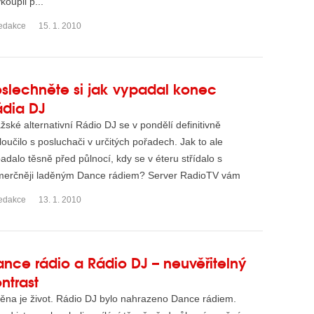
oupil p...
edakce
15. 1. 2010
slechněte si jak vypadal konec
ádia DJ
žské alternativní Rádio DJ se v pondělí definitivně
loučilo s posluchači v určitých pořadech. Jak to ale
adalo těsně před půlnocí, kdy se v éteru střídalo s
merčněji laděným Dance rádiem? Server RadioTV vám
náší...
edakce
13. 1. 2010
nce rádio a Rádio DJ – neuvěřitelný
ntrast
na je život. Rádio DJ bylo nahrazeno Dance rádiem.