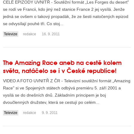
CELÉ EPIZODY UVNITŘ - Soutěžní formát „Les Forges du desert"
se rodí ve Francii, kdo jiný než stanice France 2 jej vysílá. Jenže
jedná se ovšem o takový propadák, že ze šesti natočených epizod
se odvysílají pouhé tři. Co stoj...
Televize
redakce
16. 9. 2011
The Amazing Race aneb na cestě kolem
světa, natáčelo se i v České republice!
VIDEO A FOTO UVNITŘ Z ČR - Televizní soutěžní formát „Amazing
Race" si ve Spojených státech odbývá premiéru 5. září 2001 a
vysílá se do dnešních dnů. Základním principem je boj
dvoučlenných družstev, která se cestují po celém...
Televize
redakce
9. 9. 2011