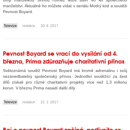
svojí manželkou Jiřinou rovněž letos slaví 40 let společného
manželství. Aktuálně ho můžete vídat v seriálu Modrý kód a soutěži
Pevnost Boyard.
ALITY TELEVIZE
Televize
redakce
30. 8. 2017
....
 TELEVIZÍ
VIZNÍ VYSÍLAČE
Pevnost Boyard se vrací do vysílání od 4.
března, Prima zdůrazňuje charitativní přínos
ALITY INTERNET
Světoznámá soutěž Pevnost Boyard má kromě adrenalinu i svůj
RNETOVÁ RÁDIA
nezanedbatelný společenský přínos. Jednotliví soutěžící za šest
dílů získali pro různé charitativní projekty více než 1,3 milionu
RNETOVÉ STRÁNKY RÁDIÍ
korun. V březnu Prima nasadí další díly.
RNETOVÉ STRÁNKY TV
Televize
redakce
22. 2. 2017
....
ALITY TISK
Boj o pevnost Boyard začíná, podívejte se