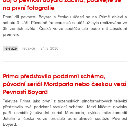
na první fotografie
První díl pevnosti Boyard s českou účastí se na Primě objeví v
GY
sobotu 3. září. Původně francouzská soutěž už byla realizována ve
35 zemích světa. Česká verze soutěže ale bude mít absolutní
 SE STÁT BLOGEREM
premiéru.
EX BLOGERA
Televize
redakce
24. 8. 2016
....
UZE
Prima představila podzimní schéma,
X DISKUTÉRA NA RADIOTV
původní seriál Mordparta nebo českou verzi
IV STARŠÍCH DISKUZÍ
Pevnosti Boyard
Televize Prima jako první z tuzemských plnoformátových televizí
představila své podzimní vysílací schéma. Mezi klíčové novinky
patří osmidílný původní seriál Mordparta, cyklus mikrokomedií
Jetelín a česká verze proslulé adrenalinové soutěže Pevnost
Boyard.