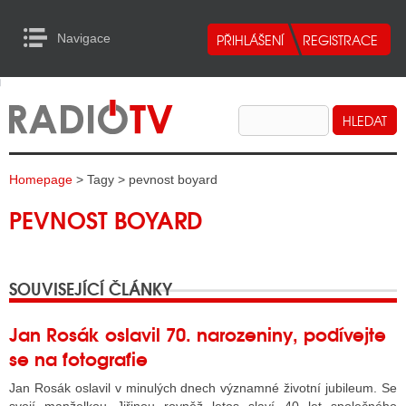
Navigace
urn to Content
Navigace
E
ALITY RADIA
ALITY TELEVIZE
Homepage
> Tagy > pevnost boyard
ALITY INTERNET
PEVNOST BOYARD
ALITY TISK
SOUVISEJÍCÍ ČLÁNKY
ALITY RADIA
S RÁDIÍ
Jan Rosák oslavil 70. narozeniny, podívejte
se na fotografie
ECHOVOST RÁDIÍ
Jan Rosák oslavil v minulých dnech významné životní jubileum. Se
O VYSÍLAČE