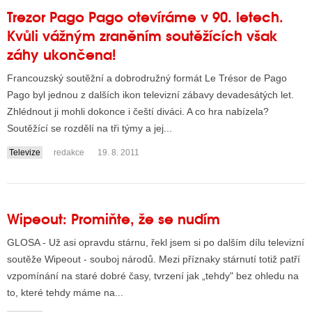
Trezor Pago Pago otevíráme v 90. letech.
Kvůli vážným zraněním soutěžících však
záhy ukončena!
Francouzský soutěžní a dobrodružný formát Le Trésor de Pago
Pago byl jednou z dalších ikon televizní zábavy devadesátých let.
Zhlédnout ji mohli dokonce i čeští diváci. A co hra nabízela?
Soutěžící se rozdělí na tři týmy a jej...
Televize
redakce
19. 8. 2011
Wipeout: Promiňte, že se nudím
GLOSA - Už asi opravdu stárnu, řekl jsem si po dalším dílu televizní
soutěže Wipeout - souboj národů. Mezi příznaky stárnutí totiž patří
vzpomínání na staré dobré časy, tvrzení jak „tehdy" bez ohledu na
to, které tehdy máme na...