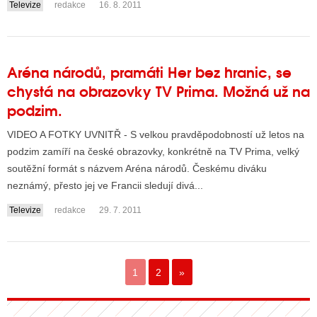
Televize
redakce
16. 8. 2011
Aréna národů, pramáti Her bez hranic, se
chystá na obrazovky TV Prima. Možná už na
podzim.
VIDEO A FOTKY UVNITŘ - S velkou pravděpodobností už letos na
podzim zamíří na české obrazovky, konkrétně na TV Prima, velký
soutěžní formát s názvem Aréna národů. Českému diváku
neznámý, přesto jej ve Francii sledují divá...
Televize
redakce
29. 7. 2011
1
2
»