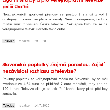
příliš drahá
Nejatraktivnější sportovní přenosy se postupně stahují z volně
GY
dostupných televizí na placené kanály. Není překvapením, že Liga
mistrů zmizí z vysílání České televize. Překvapivé bylo, že se na
 SE STÁT BLOGEREM
veřejnoprávní televizi udržela tak dlouho.
EX BLOGERA
Televize
redakce
29. 1. 2018
....
UZE
Slovenské poplatky zřejmě porostou. Zajistí
X DISKUTÉRA NA RADIOTV
nezávislost rozhlasu a televize?
IV STARŠÍCH DISKUZÍ
Povinný poplatek za veřejnoprávní média na Slovensku by se měl
zvednout ze 4,64 euro na přibližně 7 euro měsíčně, tedy zhruba
190 korun. Televize slibuje spustit třetí kanál, který před pěti lety
zastavila.
Televize
redakce
14. 7. 2016
....