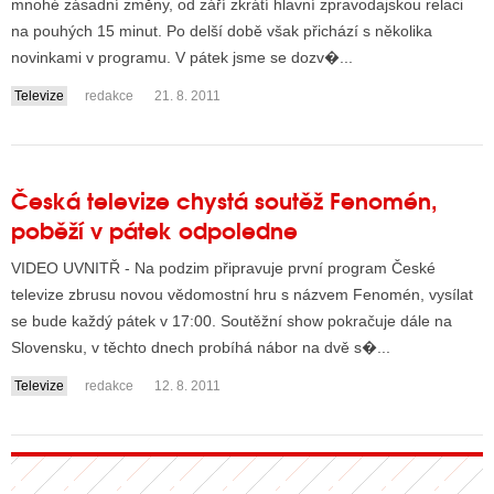
mnohé zásadní změny, od září zkrátí hlavní zpravodajskou relaci
na pouhých 15 minut. Po delší době však přichází s několika
novinkami v programu. V pátek jsme se dozv�...
Televize
redakce
21. 8. 2011
Česká televize chystá soutěž Fenomén,
poběží v pátek odpoledne
VIDEO UVNITŘ - Na podzim připravuje první program České
televize zbrusu novou vědomostní hru s názvem Fenomén, vysílat
se bude každý pátek v 17:00. Soutěžní show pokračuje dále na
Slovensku, v těchto dnech probíhá nábor na dvě s�...
Televize
redakce
12. 8. 2011