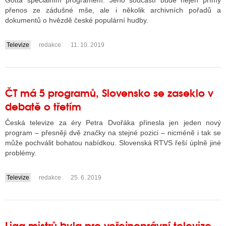
Gotta speciálním programem. Jeho součástí bude nejen přímý
přenos ze zádušné mše, ale i několik archivních pořadů a
dokumentů o hvězdě české populární hudby.
ALITY TELEVIZE
Televize
redakce
11. 10. 2019
....
 TELEVIZÍ
VIZNÍ VYSÍLAČE
ČT má 5 programů, Slovensko se zaseklo v
debatě o třetím
ALITY INTERNET
Česká televize za éry Petra Dvořáka přinesla jen jeden nový
RNETOVÁ RÁDIA
program – přesněji dvě značky na stejné pozici – nicméně i tak se
může pochválit bohatou nabídkou. Slovenská RTVS řeší úplně jiné
RNETOVÉ STRÁNKY RÁDIÍ
problémy.
RNETOVÉ STRÁNKY TV
Televize
redakce
25. 6. 2019
....
ALITY TISK
Liga mistrů byla pro veřejnoprávní televize