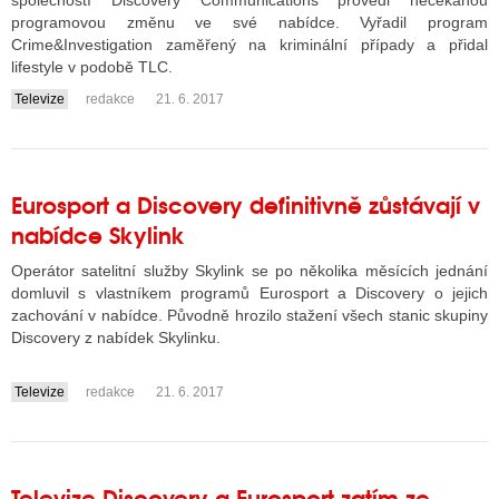
společností Discovery Communications provedl nečekanou
programovou změnu ve své nabídce. Vyřadil program
Crime&Investigation zaměřený na kriminální případy a přidal
lifestyle v podobě TLC.
ALITY TELEVIZE
Televize
redakce
21. 6. 2017
....
 TELEVIZÍ
VIZNÍ VYSÍLAČE
Eurosport a Discovery definitivně zůstávají v
nabídce Skylink
ALITY INTERNET
Operátor satelitní služby Skylink se po několika měsících jednání
RNETOVÁ RÁDIA
domluvil s vlastníkem programů Eurosport a Discovery o jejich
zachování v nabídce. Původně hrozilo stažení všech stanic skupiny
RNETOVÉ STRÁNKY RÁDIÍ
Discovery z nabídek Skylinku.
RNETOVÉ STRÁNKY TV
Televize
redakce
21. 6. 2017
....
ALITY TISK
Televize Discovery a Eurosport zatím ze