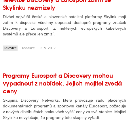
Skylinku nezmizely
Diváci největší české a slovenské satelitní platformy Skylink mají
GY
zatím k dispozici všechny doposud dostupné programy značek
Discovery a Eurosport. Z některých evropských kabelových
 SE STÁT BLOGEREM
systémů ale přece jen zmizí.
EX BLOGERA
Televize
redakce
2. 5. 2017
....
UZE
Programy Eurosport a Discovery mohou
X DISKUTÉRA NA RADIOTV
vypadnout z nabídek. Jejich majitel zvedá
IV STARŠÍCH DISKUZÍ
ceny
Skupina Discovery Networks, která provozuje řadu placených
dokumentárních programů a sportovní kanály Eurosport, požaduje
v nových distribučních smlouvách vyšší ceny za své stanice. Majitel
Skylinku nevylučuje, že programy této skupiny vyřadí.