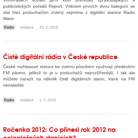
Vinohradech konalo jarní kolo přehlídky zpravodajských a
publicistických pořadů Report. Vítězem prvních dvou kategorií se
stal hlas posluchačům známý zejména z digitální stanice Radio
Wave.
ALITY TELEVIZE
Radio
redakce
20. 5. 2019
....
 TELEVIZÍ
VIZNÍ VYSÍLAČE
Čistě digitální rádia v České republice
České rozhlasové stanice ke svému působení využívají především
ALITY INTERNET
FM pásmo, jelikož to je u posluchačů nejrozšířenější. I tak ale
RNETOVÁ RÁDIA
můžete narazit na několik čistě digitálních stanic, které na FM
nenaladíte.
RNETOVÉ STRÁNKY RÁDIÍ
Radio
redakce
1. 5. 2016
RNETOVÉ STRÁNKY TV
....
ALITY TISK
Ročenka 2012: Co přinesl rok 2012 na
celoplošných stanicích?