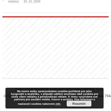
redakce
30. 10. 2009
Tento portál mediálně zastupuje Impression Media, s.r.o.
Na tomto webu zpracováváme cookies potřebné pro jeho
fungování a analytiku, v případě udělení souhlasu také cookies pro
© Copyright RadiaCZ s.r.o., IČO: 06533434, Sídlo: Koperníkova 794
účely cílení reklamy a personalizaci reklam. K tomu využíváme své
partnery pro sociální média, inzerci a analýzy. Více informací o
Vinohrady, 120 00 Praha 2
Rozumím
nastavení cookies naleznete
zde.