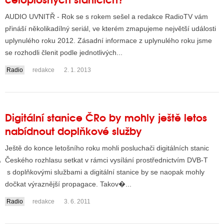
AUDIO UVNITŘ - Rok se s rokem sešel a redakce RadioTV vám
přináší několikadílný seriál, ve kterém zmapujeme největší události
GY
uplynulého roku 2012. Zásadní informace z uplynulého roku jsme
se rozhodli členit podle jednotlivých...
 SE STÁT BLOGEREM
Radio
redakce
2. 1. 2013
EX BLOGERA
UZE
Digitální stanice ČRo by mohly ještě letos
nabídnout doplňkové služby
X DISKUTÉRA NA RADIOTV
Ještě do konce letošního roku mohli posluchači digitálních stanic
IV STARŠÍCH DISKUZÍ
Českého rozhlasu setkat v rámci vysílání prostřednictvím DVB-T
s doplňkovými službami a digitální stanice by se naopak mohly
dočkat výraznější propagace. Takov�...
Radio
redakce
3. 6. 2011