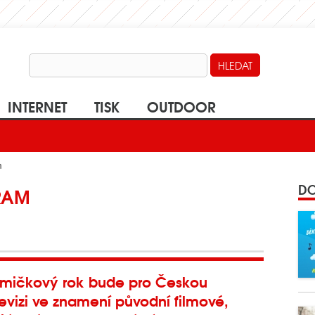
INTERNET
TISK
OUTDOOR
m
DO
RAM
mičkový rok bude pro Českou
levizi ve znamení původní filmové,