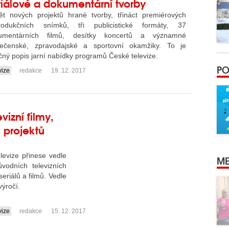
riálové a dokumentární tvorby
ět nových projektů hrané tvorby, třináct premiérových
rodukčních snímků, tři publicistické formáty, 37
umentárních filmů, desítky koncertů a významné
lečenské, zpravodajské a sportovní okamžiky. To je
čný popis jarní nabídky programů České televize.
PO
vize
redakce
19. 12. 2017
vizní filmy,
 projektů
levize přinese vedle
ME
vodních televizních
eriálů a filmů. Vedle
výročí.
vize
redakce
15. 12. 2017