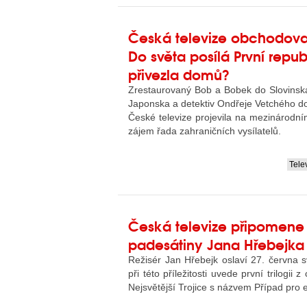
Česká televize obchodova
Do světa posílá První repub
přivezla domů?
Zrestaurovaný Bob a Bobek do Slovinska
Japonska a detektiv Ondřeje Vetchého do
České televize projevila na mezinárodn
zájem řada zahraničních vysílatelů.
Tele
....
Česká televize připomene
padesátiny Jana Hřebejka
Režisér Jan Hřebejk oslaví 27. června 
při této příležitosti uvede první trilogii 
Nejsvětější Trojice s názvem Případ pro e