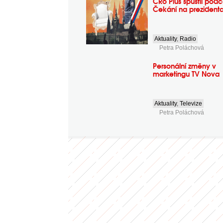
ČRo Plus spustil podc
Čekání na prezident
Aktuality
,
Radio
Petra Poláchová
Personální změny v
marketingu TV Nova
Aktuality
,
Televize
Petra Poláchová