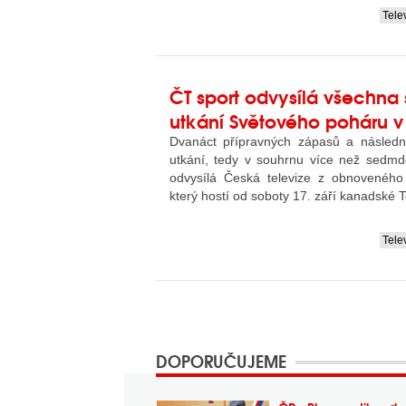
Tele
....
ČT sport odvysílá všechna 
utkání Světového poháru v
Dvanáct přípravných zápasů a následn
utkání, tedy v souhrnu více než sedmd
odvysílá Česká televize z obnoveného
který hostí od soboty 17. září kanadské T
Tele
....
DOPORUČUJEME