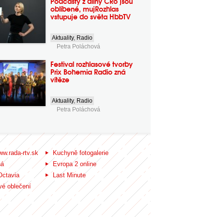
Podcasty z dílny ČRo jsou
oblíbené, mujRozhlas
vstupuje do světa HbbTV
Aktuality
,
Radio
Petra Poláchová
Festival rozhlasové tvorby
Prix Bohemia Radio zná
vítěze
Aktuality
,
Radio
Petra Poláchová
ww.rada-rtv.sk
Kuchyně fotogalerie
ná
Evropa 2 online
Octavia
Last Minute
é oblečení