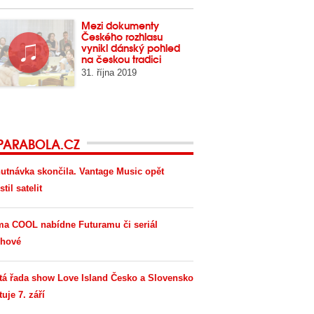
Mezi dokumenty
Českého rozhlasu
vynikl dánský pohled
na českou tradici
31. října 2019
PARABOLA.CZ
utnávka skončila. Vantage Music opět
til satelit
ma COOL nabídne Futuramu či seriál
hové
tá řada show Love Island Česko a Slovensko
tuje 7. září