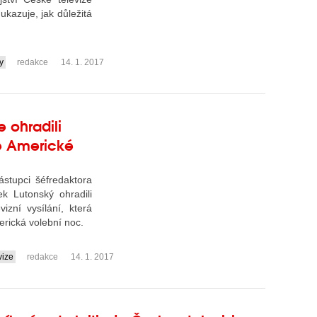
 ukazuje, jak důležitá
y
redakce
14. 1. 2017
 ohradili
se Americké
ástupci šéfredaktora
k Lutonský ohradili
izní vysílání, která
rická volební noc.
vize
redakce
14. 1. 2017