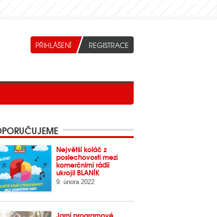
PORUČUJEME
Největší koláč z
poslechovosti mezi
komerčními rádii
ukrojil BLANÍK
9. února 2022
Jarní programové