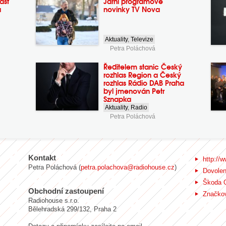
ast
Jarní programové
a
novinky TV Nova
Aktuality
,
Televize
Petra Poláchová
Ředitelem stanic Český
rozhlas Region a Český
rozhlas Rádio DAB Praha
byl jmenován Petr
Sznapka
Aktuality
,
Radio
Petra Poláchová
Kontakt
http://w
Petra Poláchová (
petra.polachova@radiohouse.cz
)
Dovole
Škoda 
Obchodní zastoupení
Značkov
Radiohouse s.r.o.
Bělehradská 299/132, Praha 2