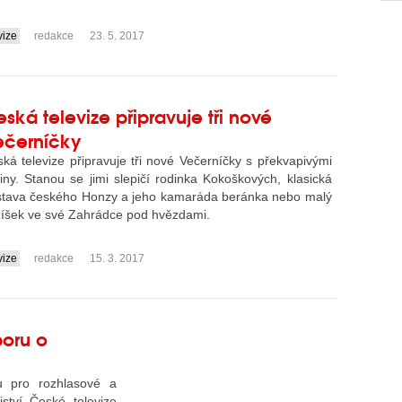
vize
redakce
23. 5. 2017
ská televize připravuje tři nové
ečerníčky
ká televize připravuje tři nové Večerníčky s překvapivými
iny. Stanou se jimi slepičí rodinka Kokoškových, klasická
stava českého Honzy a jeho kamaráda beránka nebo malý
íšek ve své Zahrádce pod hvězdami.
vize
redakce
15. 3. 2017
poru o
 pro rozhlasové a
jství České televize