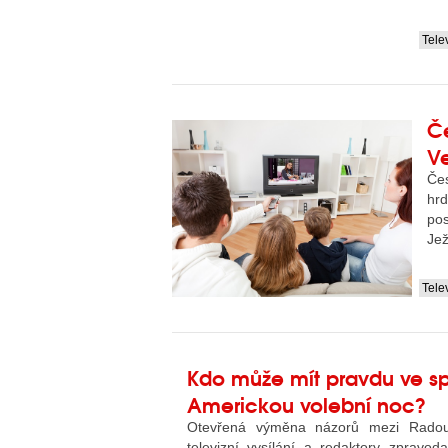
Tele
....
Če
V
Čes
hrd
po
Jež
Tele
....
Kdo může mít pravdu ve s
Americkou volební noc?
Otevřená výměna názorů mezi Radou
televizní vysílání a redaktory zpravoda