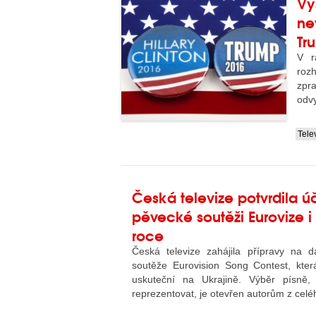
Vy
ne
Tr
V r
roz
zpr
odvy
Tele
....
Česká televize potvrdila ú
pěvecké soutěži Eurovize i 
roce
Česká televize zahájila přípravy na d
soutěže Eurovision Song Contest, kter
uskuteční na Ukrajině. Výběr písně
reprezentovat, je otevřen autorům z celé