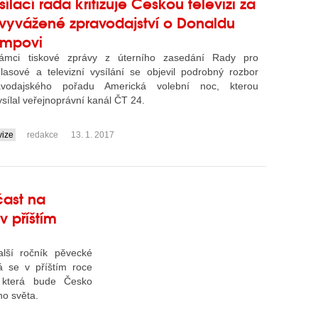
sílací rada kritizuje Českou televizi za
vyvážené zpravodajství o Donaldu
umpovi
ámci tiskové zprávy z úterního zasedání Rady pro
hlasové a televizní vysílání se objevil podrobný rozbor
avodajského pořadu Americká volební noc, kterou
sílal veřejnoprávní kanál ČT 24.
vize
redakce
13. 1. 2017
čast na
v příštím
alší ročník pěvecké
á se v příštím roce
, která bude Česko
ho světa.