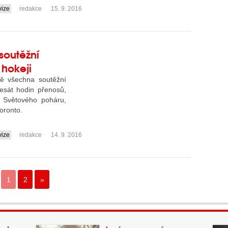
vize
redakce
15. 9. 2016
soutěžní
 hokeji
ě všechna soutěžní
esát hodin přenosů,
 Světového poháru,
oronto.
vize
redakce
14. 9. 2016
1
2
»