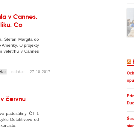
la v Cannes.
liku. Co
, Štefan Margita do
 Ameriky. O projekty
ím veletrhu v Cannes
vize
redakce
27. 10. 2017
Och
opus
 v červnu
Pri
Duc
své padesátiny. ČT 1
Šes
z cyklu Detektivové od
xorcistu.
star