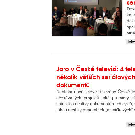
se
Dev
kop
dok
spo
stru
Tele
....
Jaro v České televizi: 4 tele
několik větších seriálových
dokumentů
Nabídka nové televizní sezóny České te
očekávaných projektů také premiéry pů
snímků a desítky dokumentárních cyklů, s
toho i desítky připomínek „osmičkových“ 
Tele
....