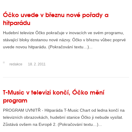
Óčko uvede v březnu nové pořady a
hitparádu
Hudební televize Óčko pokračuje v inovacích ve svém programu,
stávající bloky dostanou nové názvy. Óčko v březnu vůbec poprvé
uvede novou hitparádu. (Pokračování textu…)...
redakce
18. 2. 2011
T-Music v televizi končí, Óčko mění
program
PROGRAM UVNITŘ - Hitparáda T-Music Chart od ledna končí na
televizních obrazovkách, hudební stanice Óčko ji nebude vysílat.
Zůstává ovšem na Evropě 2. (Pokračování textu…)...