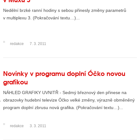
Nedělní brzké ranní hodiny s sebou přinesly změny parametrů
v multiplexu 3. (Pokračování textu…)...
GY
 SE STÁT BLOGEREM
redakce
7. 3. 2011
EX BLOGERA
UZE
Novinky v programu doplní Óčko novou
grafikou
X DISKUTÉRA NA RADIOTV
NÁHLED GRAFIKY UVNITŘ - Sedmý březnový den přinese na
IV STARŠÍCH DISKUZÍ
obrazovky hudební televize Óčko velké změny, výrazně obměněný
program doplní zbrusu nová grafika. (Pokračování textu…)...
redakce
3. 3. 2011