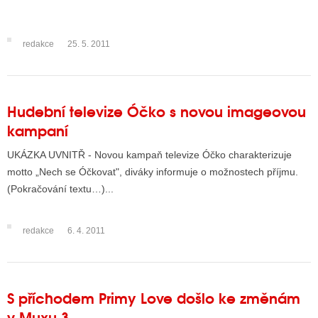
redakce
25. 5. 2011
ALITY TELEVIZE
 TELEVIZÍ
VIZNÍ VYSÍLAČE
Hudební televize Óčko s novou imageovou
kampaní
ALITY INTERNET
UKÁZKA UVNITŘ - Novou kampaň televize Óčko charakterizuje
motto „Nech se Óčkovat", diváky informuje o možnostech příjmu.
RNETOVÁ RÁDIA
(Pokračování textu…)...
RNETOVÉ STRÁNKY RÁDIÍ
redakce
6. 4. 2011
RNETOVÉ STRÁNKY TV
ALITY TISK
S příchodem Primy Love došlo ke změnám
v Muxu 3