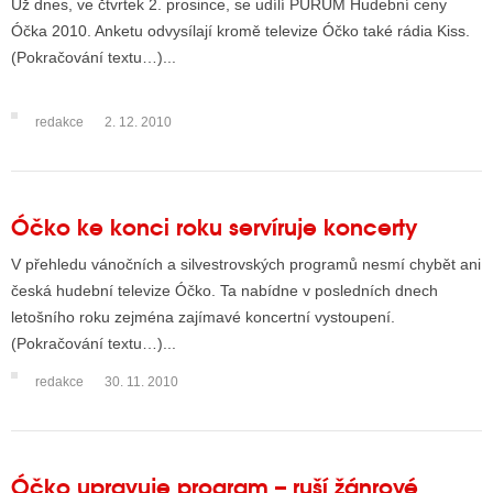
Už dnes, ve čtvrtek 2. prosince, se udílí PURUM Hudební ceny
Óčka 2010. Anketu odvysílají kromě televize Óčko také rádia Kiss.
(Pokračování textu…)...
redakce
2. 12. 2010
Óčko ke konci roku servíruje koncerty
V přehledu vánočních a silvestrovských programů nesmí chybět ani
česká hudební televize Óčko. Ta nabídne v posledních dnech
letošního roku zejména zajímavé koncertní vystoupení.
(Pokračování textu…)...
redakce
30. 11. 2010
Óčko upravuje program – ruší žánrové