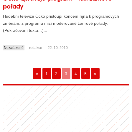
pořady
Hudební televize Óčko přistoupí koncem října k programových
změnám, z programu mizí moderované žánrové pořady.
(Pokračování textu…)...
Nezařazené
redakce
22. 10. 2010
«
1
2
3
4
5
»