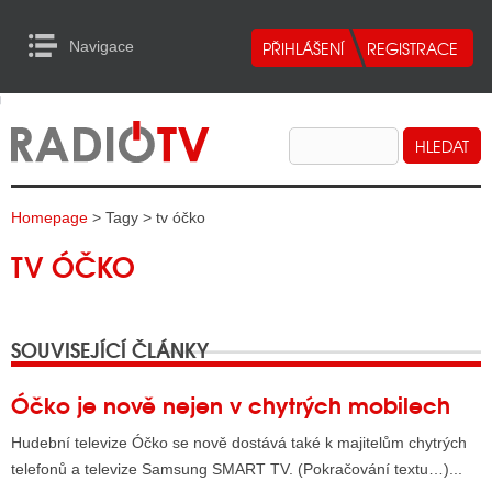
Navigace
urn to Content
Navigace
E
ALITY RADIA
ALITY TELEVIZE
Homepage
> Tagy > tv óčko
ALITY INTERNET
TV ÓČKO
ALITY TISK
SOUVISEJÍCÍ ČLÁNKY
ALITY RADIA
S RÁDIÍ
Óčko je nově nejen v chytrých mobilech
ECHOVOST RÁDIÍ
Hudební televize Óčko se nově dostává také k majitelům chytrých
telefonů a televize Samsung SMART TV. (Pokračování textu…)...
O VYSÍLAČE