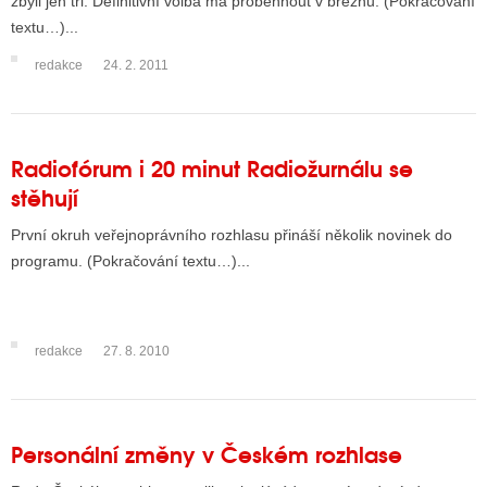
zbyli jen tři. Definitivní volba má proběhnout v březnu. (Pokračování
textu…)...
redakce
24. 2. 2011
Radiofórum i 20 minut Radiožurnálu se
stěhují
První okruh veřejnoprávního rozhlasu přináší několik novinek do
programu. (Pokračování textu…)...
redakce
27. 8. 2010
Personální změny v Českém rozhlase