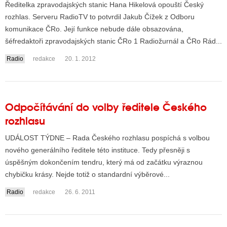
Ředitelka zpravodajských stanic Hana Hikelová opouští Český
rozhlas. Serveru RadioTV to potvrdil Jakub Čížek z Odboru
komunikace ČRo. Její funkce nebude dále obsazována,
ALITY TELEVIZE
šéfredaktoři zpravodajských stanic ČRo 1 Radiožurnál a ČRo Rád...
 TELEVIZÍ
Radio
redakce
20. 1. 2012
VIZNÍ VYSÍLAČE
Odpočítávání do volby ředitele Českého
ALITY INTERNET
rozhlasu
RNETOVÁ RÁDIA
UDÁLOST TÝDNE – Rada Českého rozhlasu pospíchá s volbou
RNETOVÉ STRÁNKY RÁDIÍ
nového generálního ředitele této instituce. Tedy přesněji s
úspěšným dokončením tendru, který má od začátku výraznou
RNETOVÉ STRÁNKY TV
chybičku krásy. Nejde totiž o standardní výběrové...
Radio
redakce
26. 6. 2011
ALITY TISK