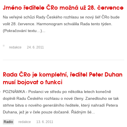
Jméno ředitele ČRo možná už 28. července
Na veřejné schůzi Rady Českého rozhlasu se nový šéf ČRo bude
GY
volit 28. července. Harmonogram schválila Rada tento týden.
(Pokračování textu…)...
 SE STÁT BLOGEREM
EX BLOGERA
redakce
24. 6. 2011
UZE
Rada ČRo je kompletní, ředitel Peter Duhan
X DISKUTÉRA NA RADIOTV
musí bojovat o funkci
IV STARŠÍCH DISKUZÍ
POZNÁMKA - Poslanci ve středu po několika letech konečně
doplnili Radu Českého rozhlasu o nové členy. Zanedlouho se tak
strhne bitva o nového generálního ředitele, který nahradí Petera
Duhana, jež je v čele pouze dočasně. Řádným šé...
Radio
redakce
13. 6. 2011