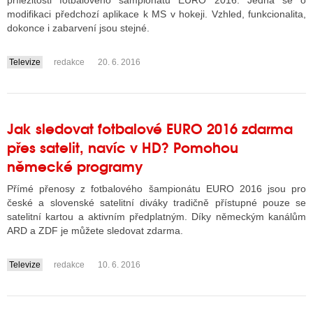
příležitosti fotbalového šampionátu EURO 2016. Jedná se o
modifikaci předchozí aplikace k MS v hokeji. Vzhled, funkcionalita,
dokonce i zabarvení jsou stejné.
ALITY TELEVIZE
Televize
redakce
20. 6. 2016
....
 TELEVIZÍ
VIZNÍ VYSÍLAČE
Jak sledovat fotbalové EURO 2016 zdarma
přes satelit, navíc v HD? Pomohou
ALITY INTERNET
německé programy
RNETOVÁ RÁDIA
Přímé přenosy z fotbalového šampionátu EURO 2016 jsou pro
české a slovenské satelitní diváky tradičně přístupné pouze se
RNETOVÉ STRÁNKY RÁDIÍ
satelitní kartou a aktivním předplatným. Díky německým kanálům
ARD a ZDF je můžete sledovat zdarma.
RNETOVÉ STRÁNKY TV
Televize
redakce
10. 6. 2016
....
ALITY TISK