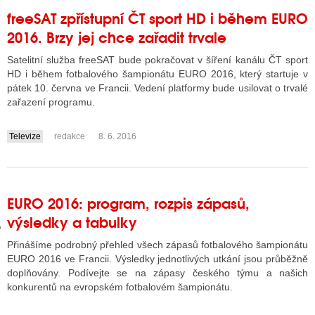
freeSAT zpřístupní ČT sport HD i během EURO
2016. Brzy jej chce zařadit trvale
GY
Satelitní služba freeSAT bude pokračovat v šíření kanálu ČT sport
HD i během fotbalového šampionátu EURO 2016, který startuje v
 SE STÁT BLOGEREM
pátek 10. června ve Francii. Vedení platformy bude usilovat o trvalé
zařazení programu.
EX BLOGERA
Televize
redakce
8. 6. 2016
....
UZE
X DISKUTÉRA NA RADIOTV
EURO 2016: program, rozpis zápasů,
IV STARŠÍCH DISKUZÍ
výsledky a tabulky
Přinášíme podrobný přehled všech zápasů fotbalového šampionátu
EURO 2016 ve Francii. Výsledky jednotlivých utkání jsou průběžně
doplňovány. Podívejte se na zápasy českého týmu a našich
konkurentů na evropském fotbalovém šampionátu.