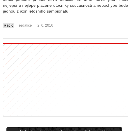
nejlepší a nejlépe placené útočníky současnosti a nepochybě bude
jednou z ikon letošního šampionátu.
Radio
redakce
2. 6. 2016
....
Tento portál mediálně zastupuje Impression Media, s.r.o.