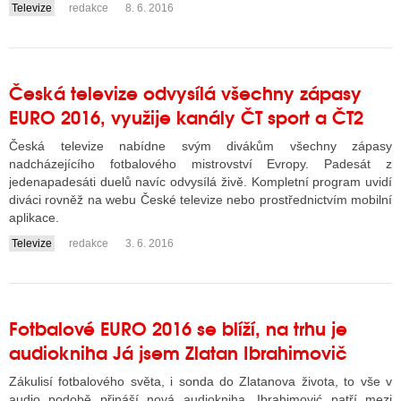
Televize
redakce
8. 6. 2016
....
Česká televize odvysílá všechny zápasy
EURO 2016, využije kanály ČT sport a ČT2
Česká televize nabídne svým divákům všechny zápasy
nadcházejícího fotbalového mistrovství Evropy. Padesát z
jedenapadesáti duelů navíc odvysílá živě. Kompletní program uvidí
diváci rovněž na webu České televize nebo prostřednictvím mobilní
aplikace.
Televize
redakce
3. 6. 2016
....
Fotbalové EURO 2016 se blíží, na trhu je
audiokniha Já jsem Zlatan Ibrahimovič
Zákulisí fotbalového světa, i sonda do Zlatanova života, to vše v
audio podobě přináší nová audiokniha. Ibrahimović patří mezi