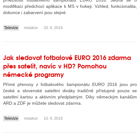
příležitosti fotbalového šampionátu EURO 2016. Jedná se o
modifikaci předchozí aplikace k MS v hokeji. Vzhled, funkcionalita,
dokonce i zabarvení jsou stejné.
ALITY TELEVIZE
Televize
redakce
20. 6. 2016
....
 TELEVIZÍ
VIZNÍ VYSÍLAČE
Jak sledovat fotbalové EURO 2016 zdarma
přes satelit, navíc v HD? Pomohou
ALITY INTERNET
německé programy
RNETOVÁ RÁDIA
Přímé přenosy z fotbalového šampionátu EURO 2016 jsou pro
české a slovenské satelitní diváky tradičně přístupné pouze se
RNETOVÉ STRÁNKY RÁDIÍ
satelitní kartou a aktivním předplatným. Díky německým kanálům
ARD a ZDF je můžete sledovat zdarma.
RNETOVÉ STRÁNKY TV
Televize
redakce
10. 6. 2016
....
ALITY TISK