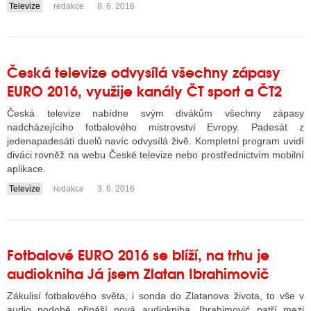
Televize
redakce
8. 6. 2016
....
Česká televize odvysílá všechny zápasy
EURO 2016, využije kanály ČT sport a ČT2
Česká televize nabídne svým divákům všechny zápasy
nadcházejícího fotbalového mistrovství Evropy. Padesát z
jedenapadesáti duelů navíc odvysílá živě. Kompletní program uvidí
diváci rovněž na webu České televize nebo prostřednictvím mobilní
aplikace.
Televize
redakce
3. 6. 2016
....
Fotbalové EURO 2016 se blíží, na trhu je
audiokniha Já jsem Zlatan Ibrahimovič
Zákulisí fotbalového světa, i sonda do Zlatanova života, to vše v
audio podobě přináší nová audiokniha. Ibrahimović patří mezi