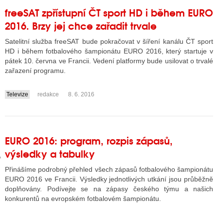
freeSAT zpřístupní ČT sport HD i během EURO
2016. Brzy jej chce zařadit trvale
GY
Satelitní služba freeSAT bude pokračovat v šíření kanálu ČT sport
HD i během fotbalového šampionátu EURO 2016, který startuje v
 SE STÁT BLOGEREM
pátek 10. června ve Francii. Vedení platformy bude usilovat o trvalé
zařazení programu.
EX BLOGERA
Televize
redakce
8. 6. 2016
....
UZE
X DISKUTÉRA NA RADIOTV
EURO 2016: program, rozpis zápasů,
IV STARŠÍCH DISKUZÍ
výsledky a tabulky
Přinášíme podrobný přehled všech zápasů fotbalového šampionátu
EURO 2016 ve Francii. Výsledky jednotlivých utkání jsou průběžně
doplňovány. Podívejte se na zápasy českého týmu a našich
konkurentů na evropském fotbalovém šampionátu.