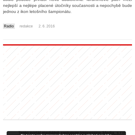
nejlepší a nejlépe placené útočníky současnosti a nepochybě bude
jednou z ikon letošního šampionátu.
Radio
redakce
2. 6. 2016
....
Tento portál mediálně zastupuje Impression Media, s.r.o.