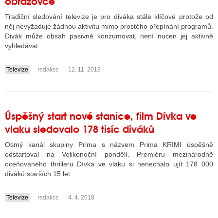
obrazovce
Tradiční sledování televize je pro diváka stále klíčové protože od
něj nevyžaduje žádnou aktivitu mimo prostého přepínání programů.
ALITY TELEVIZE
Divák může obsah pasivně konzumovat, není nucen jej aktivně
vyhledávat.
 TELEVIZÍ
VIZNÍ VYSÍLAČE
Televize
redakce
12. 11. 2018
....
ALITY INTERNET
Úspěšný start nové stanice, film Dívka ve
RNETOVÁ RÁDIA
vlaku sledovalo 178 tisíc diváků
RNETOVÉ STRÁNKY RÁDIÍ
Osmý kanál skupiny Prima s názvem Prima KRIMI úspěšně
odstartoval na Velikonoční pondělí. Premiéru mezinárodně
RNETOVÉ STRÁNKY TV
oceňovaného thrilleru Dívka ve vlaku si nenechalo ujít 178 000
diváků starších 15 let.
Televize
redakce
4. 4. 2018
ALITY TISK
....