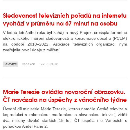
Sledovanost televizních pořadů na internetu
GY
vychází v průměru na 67 minut na osobu
 SE STÁT BLOGEREM
V lednu letošního roku byl zahájen nový Projekt crossplatformního
elektronického měření sledovanosti a konzumace obsahu (PCEM)
EX BLOGERA
na období 2018–2022. Asociace televizních organizací nyní
zveřejnila první údaje z měření.
Televize
redakce
22. 3. 2018
UZE
....
X DISKUTÉRA NA RADIOTV
IV STARŠÍCH DISKUZÍ
Marie Terezie ovládla novoroční obrazovku.
ČT navázala na úspěchy z vánočního týdne
Úvodní díl minisérie Marie Terezie, kterou natočila Česká televize v
koprodukci s rakouskou, maďarskou a slovenskou televizí, viděli
dva miliony diváků starších 15 let. ČT uspěla i o Vánocích s
pohádkou Anděl Páně 2.