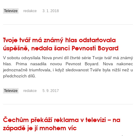
Televize
redakce
3. 1. 2018
....
Tvoje tvář má známý hlas odstartovala
úspěšně, nedala šanci Pevnosti Boyard
V sobotu odvysílala Nova první díl čtvrté série Tvoje tvář má známý
hlas. Prima nasadila novou Pevnost Boyard. Nova nakonec
jednoznačně triumfovala, i když sledovanost Tváře byla nižší než u
předchozích dílů.
Televize
redakce
5. 9. 2017
....
Čechům překáží reklama v televizi – na
západě je jí mnohem víc