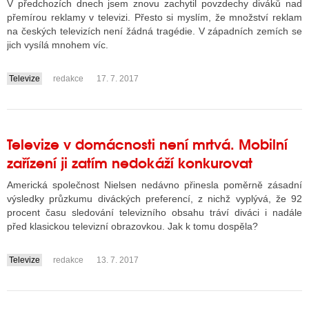
V předchozích dnech jsem znovu zachytil povzdechy diváků nad
přemírou reklamy v televizi. Přesto si myslím, že množství reklam
na českých televizích není žádná tragédie. V západních zemích se
jich vysílá mnohem víc.
Televize
redakce
17. 7. 2017
....
Televize v domácnosti není mrtvá. Mobilní
zařízení ji zatím nedokáží konkurovat
Americká společnost Nielsen nedávno přinesla poměrně zásadní
výsledky průzkumu diváckých preferencí, z nichž vyplývá, že 92
procent času sledování televizního obsahu tráví diváci i nadále
před klasickou televizní obrazovkou. Jak k tomu dospěla?
Televize
redakce
13. 7. 2017
....