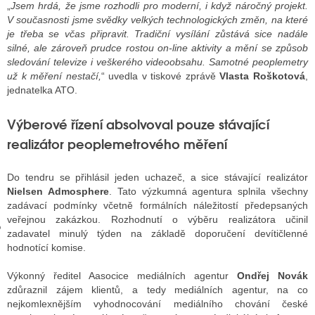
„
Jsem hrdá, že jsme rozhodli pro moderní, i když náročný projekt.
V současnosti jsme svědky velkých technologických změn, na které
je třeba se včas připravit. Tradiční vysílání zůstává sice nadále
silné, ale zároveň prudce rostou on-line aktivity a mění se způsob
GY
sledování televize i veškerého videoobsahu. Samotné peoplemetry
už k měření nestačí,
“ uvedla v tiskové zprávě
Vlasta Roškotová
,
 SE STÁT BLOGEREM
jednatelka ATO.
EX BLOGERA
Výberové řízení absolvoval pouze stávající
realizátor peoplemetrového měření
UZE
Do tendru se přihlásil jeden uchazeč, a sice stávající realizátor
X DISKUTÉRA NA RADIOTV
Nielsen Admosphere
. Tato výzkumná agentura splnila všechny
zadávací podmínky včetně formálních náležitostí předepsaných
IV STARŠÍCH DISKUZÍ
veřejnou zakázkou. Rozhodnutí o výběru realizátora učinil
zadavatel minulý týden na základě doporučení devítičlenné
hodnotící komise.
Výkonný ředitel Aasocice mediálních agentur
Ondřej Novák
zdůraznil zájem klientů, a tedy mediálních agentur, na co
nejkomlexnějším vyhodnocování mediálního chování české