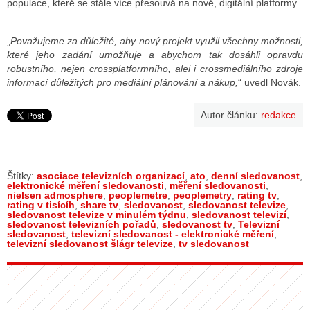
populace, které se stále více přesouvá na nové, digitální platformy.
„
Považujeme za důležité, aby nový projekt využil všechny možnosti,
které jeho zadání umožňuje a abychom tak dosáhli opravdu
robustního, nejen crossplatformního, alei i crossmediálního zdroje
informací důležitých pro mediální plánování a nákup,
“ uvedl Novák.
Autor článku:
redakce
Štítky:
asociace televizních organizací
,
ato
,
denní sledovanost
,
elektronické měření sledovanosti
,
měření sledovanosti
,
nielsen admosphere
,
peoplemetre
,
peoplemetry
,
rating tv
,
rating v tisícíh
,
share tv
,
sledovanost
,
sledovanost televize
,
sledovanost televize v minulém týdnu
,
sledovanost televizí
,
sledovanost televizních pořadů
,
sledovanost tv
,
Televizní
sledovanost
,
televizní sledovanost - elektronické měření
,
televizní sledovanost šlágr televize
,
tv sledovanost