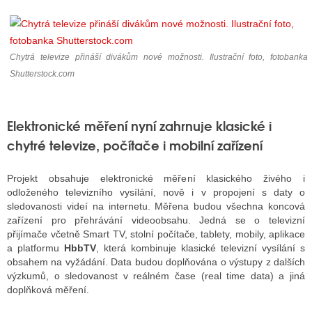
ALITY TELEVIZE
Chytrá televize přináší divákům nové možnosti. Ilustrační foto, fotobanka
 TELEVIZÍ
Shutterstock.com
VIZNÍ VYSÍLAČE
Elektronické měření nyní zahrnuje klasické i
chytré televize, počítače i mobilní zařízení
ALITY INTERNET
RNETOVÁ RÁDIA
Projekt obsahuje elektronické měření klasického živého i
odloženého televizního vysílání, nově i v propojení s daty o
RNETOVÉ STRÁNKY RÁDIÍ
sledovanosti videí na internetu. Měřena budou všechna koncová
zařízení pro přehrávání videoobsahu. Jedná se o televizní
RNETOVÉ STRÁNKY TV
přijímače včetně Smart TV, stolní počítače, tablety, mobily, aplikace
a platformu
HbbTV
, která kombinuje klasické televizní vysílání s
obsahem na vyžádání. Data budou doplňována o výstupy z dalších
výzkumů, o sledovanost v reálném čase (real time data) a jiná
ALITY TISK
doplňková měření.