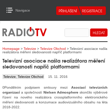
Navigace
urn to Content
Navigace
E
ALITY RADIA
ALITY TELEVIZE
Homepage
>
Televize
>
Televize Obchod
> Televizní asociace našla
ALITY INTERNET
realizátora měření sledovanosti napříč platformami
Televizní asociace našla realizátora měření
ALITY TISK
sledovanosti napříč platformami
Televize
,
Televize Obchod
15. 11. 2016
ALITY RADIA
0Pondělním podpisem smlouvy mezi
Asociací televizních
S RÁDIÍ
organizací
a společností
Nielsen Admosphere
skončilo výběrové
řízení na nového realizátora crossplatformního elektronického
ECHOVOST RÁDIÍ
měření sledovanosti a konzumace audiovizuálního obsahu na léta
2018-2022.
O VYSÍLAČE