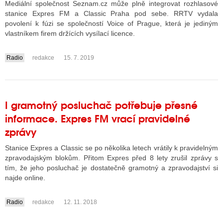
Mediální společnost Seznam.cz může plně integrovat rozhlasové
stanice Expres FM a Classic Praha pod sebe. RRTV vydala
povolení k fúzi se společností Voice of Prague, která je jediným
ALITY TELEVIZE
vlastníkem firem držících vysílací licence.
 TELEVIZÍ
Radio
redakce
15. 7. 2019
....
VIZNÍ VYSÍLAČE
I gramotný posluchač potřebuje přesné
ALITY INTERNET
informace. Expres FM vrací pravidelné
RNETOVÁ RÁDIA
zprávy
RNETOVÉ STRÁNKY RÁDIÍ
Stanice Expres a Classic se po několika letech vrátily k pravidelným
zpravodajským blokům. Přitom Expres před 8 lety zrušil zprávy s
RNETOVÉ STRÁNKY TV
tím, že jeho posluchač je dostatečně gramotný a zpravodajství si
najde online.
Radio
redakce
12. 11. 2018
ALITY TISK
....