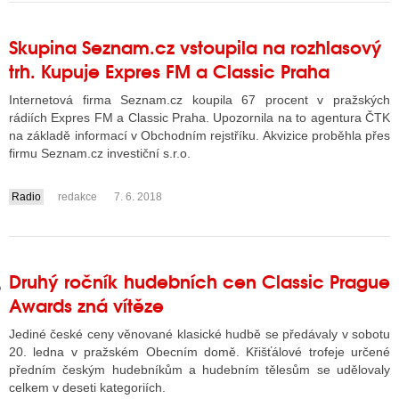
Skupina Seznam.cz vstoupila na rozhlasový
GY
trh. Kupuje Expres FM a Classic Praha
 SE STÁT BLOGEREM
Internetová firma Seznam.cz koupila 67 procent v pražských
rádiích Expres FM a Classic Praha. Upozornila na to agentura ČTK
EX BLOGERA
na základě informací v Obchodním rejstříku. Akvizice proběhla přes
firmu Seznam.cz investiční s.r.o.
Radio
redakce
7. 6. 2018
UZE
....
X DISKUTÉRA NA RADIOTV
IV STARŠÍCH DISKUZÍ
Druhý ročník hudebních cen Classic Prague
Awards zná vítěze
Jediné české ceny věnované klasické hudbě se předávaly v sobotu
20. ledna v pražském Obecním domě. Křišťálové trofeje určené
předním českým hudebníkům a hudebním tělesům se udělovaly
celkem v deseti kategoriích.