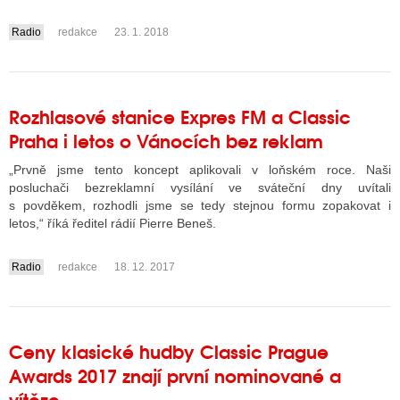
Radio
redakce
23. 1. 2018
....
Rozhlasové stanice Expres FM a Classic
Praha i letos o Vánocích bez reklam
„Prvně jsme tento koncept aplikovali v loňském roce. Naši
posluchači bezreklamní vysílání ve sváteční dny uvítali
s povděkem, rozhodli jsme se tedy stejnou formu zopakovat i
letos,“ říká ředitel rádií Pierre Beneš.
Radio
redakce
18. 12. 2017
....
Ceny klasické hudby Classic Prague
Awards 2017 znají první nominované a
vítěze