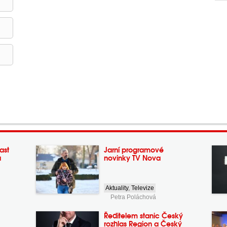
ast
Jarní programové
a
novinky TV Nova
Aktuality
,
Televize
Petra Poláchová
Ředitelem stanic Český
rozhlas Region a Český