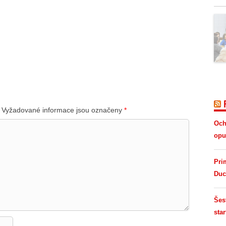
Vyžadované informace jsou označeny
*
Och
opus
Pri
Duc
Šes
star