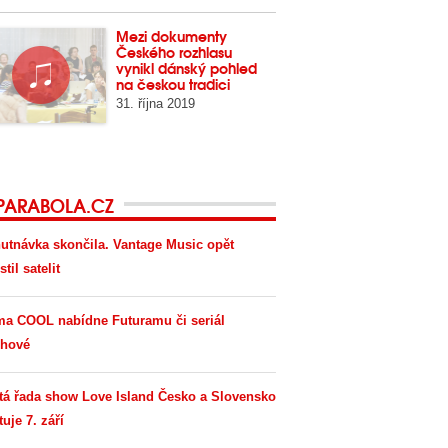
Mezi dokumenty
Českého rozhlasu
vynikl dánský pohled
na českou tradici
31. října 2019
PARABOLA.CZ
utnávka skončila. Vantage Music opět
til satelit
ma COOL nabídne Futuramu či seriál
hové
tá řada show Love Island Česko a Slovensko
tuje 7. září