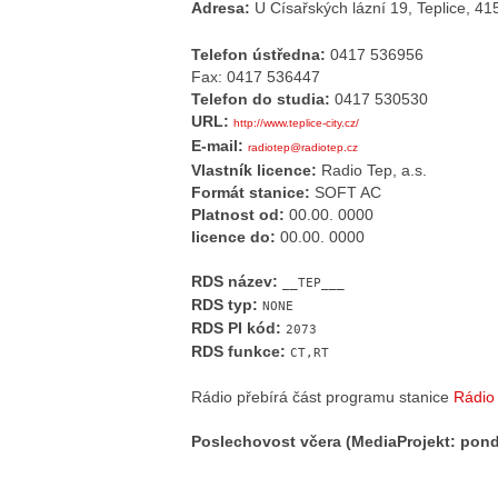
Adresa:
U Císařských lázní 19, Teplice, 41
Telefon ústředna:
0417 536956
Fax: 0417 536447
Telefon do studia:
0417 530530
URL:
http://www.teplice-city.cz/
E-mail:
radiotep@radiotep.cz
Vlastník licence:
Radio Tep, a.s.
Formát stanice:
SOFT AC
Platnost od:
00.00. 0000
licence do:
00.00. 0000
RDS název:
__TEP___
RDS typ:
NONE
RDS PI kód:
2073
RDS funkce:
CT,RT
Rádio přebírá část programu stanice
Rádio 
Poslechovost včera (MediaProjekt: pond