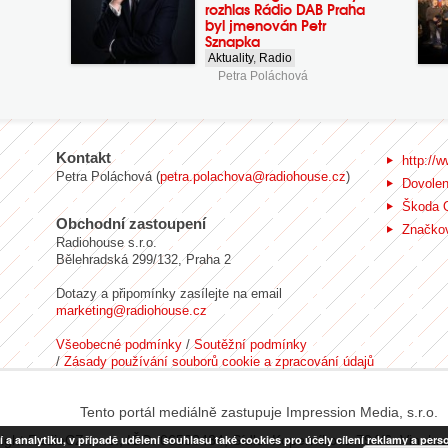
rozhlas Rádio DAB Praha
byl jmenován Petr
Sznapka
Aktuality
,
Radio
Petra Poláchová
Kontakt
http://w
Petra Poláchová (
petra.polachova@radiohouse.cz
)
Dovole
Škoda 
Obchodní zastoupení
Značkov
Radiohouse s.r.o.
Bělehradská 299/132, Praha 2
Dotazy a připomínky zasílejte na email
marketing@radiohouse.cz
Všeobecné podmínky
/
Soutěžní podmínky
/
Zásady používání souborů cookie a zpracování údajů
Tento portál mediálně zastupuje Impression Media, s.r.o.
nalytiku, v případě udělení souhlasu také cookies pro účely cílení reklamy a person
ight RadiaCZ s.r.o., IČO: 06533434, Sídlo: Koperníkova 794/6, Vinohr