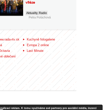
vítěze
Aktuality
,
Radio
Petra Poláchová
ww.rada-rtv.sk
Kuchyně fotogalerie
ná
Evropa 2 online
Octavia
Last Minute
é oblečení
alizaci reklam. K tomu využíváme své partnery pro sociální média, inzerci
ady, 120 00 Praha 2