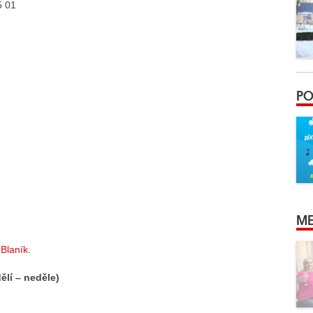
5 01
PO
ME
Blaník
.
ělí – neděle)