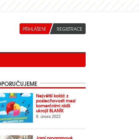
PORUČUJEME
Největší koláč z
poslechovosti mezi
komerčními rádii
ukrojil BLANÍK
9. února 2022
Jarní programové