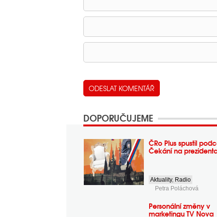
DOPORUČUJEME
ČRo Plus spustil podc
Čekání na prezident
Aktuality
,
Radio
Petra Poláchová
Personální změny v
marketingu TV Nova