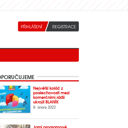
PORUČUJEME
Největší koláč z
poslechovosti mezi
komerčními rádii
ukrojil BLANÍK
9. února 2022
Jarní programové