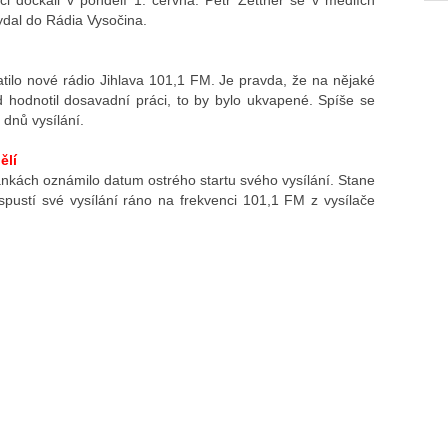
či dočkali v pondělí 1. června. Petr Zettner se v médiích
vydal do Rádia Vysočina.
tilo nové rádio Jihlava 101,1 FM. Je pravda, že na nějaké
d hodnotil dosavadní práci, to by bylo ukvapené. Spíše se
 dnů vysílání.
ělí
nkách oznámilo datum ostrého startu svého vysílání. Stane
 spustí své vysílání ráno na frekvenci 101,1 FM z vysílače