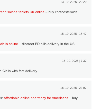
13. 10. 2025 | 20.20
rednisolone tablets UK online
– buy corticosteroids
15. 10. 2025 | 15.47
cialis online
– discreet ED pills delivery in the US
16. 10. 2025 | 7.37
 Cialis with fast delivery
16. 10. 2025 | 23.07
ns:
affordable online pharmacy for Americans
– buy