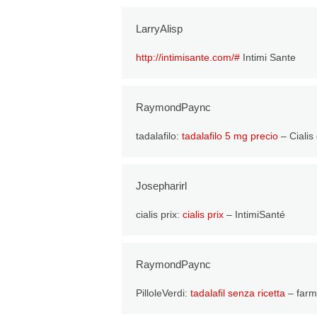
LarryAlisp
http://intimisante.com/#
Intimi Sante
RaymondPaync
tadalafilo:
tadalafilo 5 mg precio
– Cialis
Josepharirl
cialis prix:
cialis prix
– IntimiSanté
RaymondPaync
PilloleVerdi:
tadalafil senza ricetta
– farma