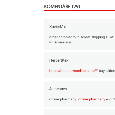
KOMENTÁŘE (29)
XavierMic
order Stromectol discreet shipping USA
for Americans
HerbertKex
https://britpharmonline.shop/#
buy silden
Jamesnes
online pharmacy:
online pharmacy
– orde