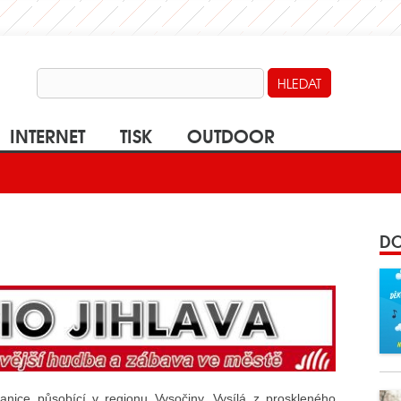
INTERNET
TISK
OUTDOOR
DO
anice působící v regionu Vysočiny. Vysílá z proskleného