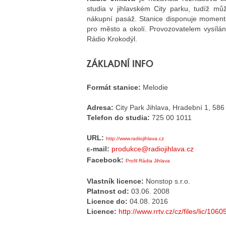
studia v jihlavském City parku, tudíž můž
nákupní pasáž. Stanice disponuje momentál
pro město a okolí. Provozovatelem vysílání
Rádio Krokodýl.
ZÁKLADNÍ INFO
Formát stanice:
Melodie
Adresa:
City Park Jihlava, Hradební 1, 586
Telefon do studia:
725 00 1011
URL:
http://www.radiojihlava.cz
-mail:
produkce@radiojihlava.cz
E
Facebook:
Profil Rádia Jihlava
Vlastník licence:
Nonstop s.r.o.
Platnost od:
03.06. 2008
Licence do:
04.08. 2016
Licence:
http://www.rrtv.cz/cz/files/lic/106