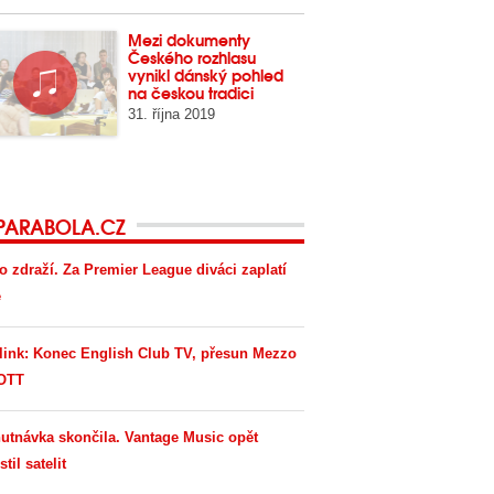
Mezi dokumenty
Českého rozhlasu
vynikl dánský pohled
na českou tradici
31. října 2019
PARABOLA.CZ
o zdraží. Za Premier League diváci zaplatí
e
link: Konec English Club TV, přesun Mezzo
OTT
utnávka skončila. Vantage Music opět
til satelit