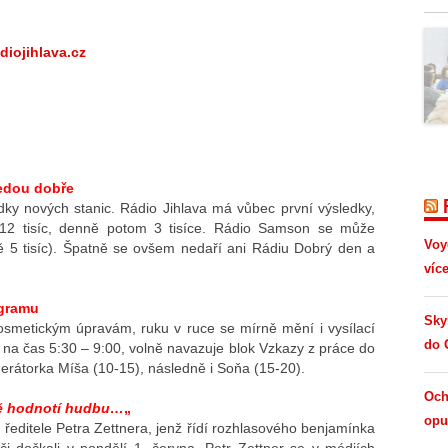
diojihlava.cz
vedou dobře
ky nových stanic. Rádio Jihlava má vůbec první výsledky,
í 12 tisíc, denně potom 3 tisíce. Rádio Samson se může
Voy
ně 5 tisíc). Špatně se ovšem nedaří ani Rádiu Dobrý den a
víc
ogramu
Sky
smetickým úpravám, ruku v ruce se mírně mění i vysílací
do 
 na čas 5:30 – 9:00, volně navazuje blok Vzkazy z práce do
erátorka Míša (10-15), následně i Soňa (15-20).
Och
ně hodnotí hudbu…
„
opus
ředitele Petra Zettnera, jenž řídí rozhlasového benjamínka