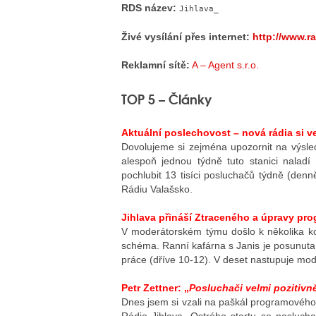
RDS název:
Jihlava_
Živé vysílání přes internet:
http://www.ra
Reklamní sítě:
A – Agent s.r.o.
TOP 5 – Články
Aktuální poslechovost – nová rádia si 
Dovolujeme si zejména upozornit na výsled
alespoň jednou týdně tuto stanici nalad
pochlubit 13 tisíci posluchačů týdně (den
Rádiu Valašsko.
Jihlava přináší Ztraceného a úpravy pr
V moderátorském týmu došlo k několika ko
schéma. Ranní kafárna s Janis je posunuta
práce (dříve 10-12). V deset nastupuje mod
Petr Zettner: „
Posluchači velmi pozitiv
Dnes jsem si vzali na paškál programového 