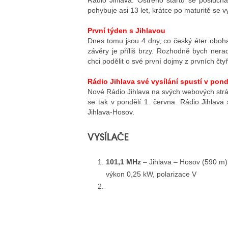
Rádio Jihlava. Ostrého startu se poslucha
pohybuje asi 13 let, krátce po maturitě se 
První týden s Jihlavou
Dnes tomu jsou 4 dny, co český éter oboha
závěry je příliš brzy. Rozhodně bych nera
chci podělit o své první dojmy z prvních čtyř
Rádio Jihlava své vysílání spustí v pond
Nové Rádio Jihlava na svých webových strá
se tak v pondělí 1. června. Rádio Jihlava
Jihlava-Hosov.
VYSÍLAČE
101,1 MHz
– Jihlava – Hosov (590 m)
výkon 0,25 kW, polarizace V