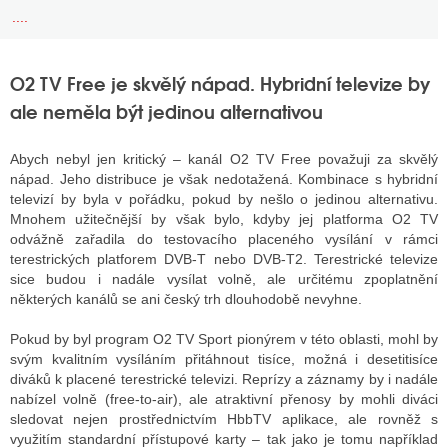
....
O2 TV Free je skvělý nápad. Hybridní televize by
ale neměla být jedinou alternativou
Abych nebyl jen kritický – kanál O2 TV Free považuji za skvělý
nápad. Jeho distribuce je však nedotažená. Kombinace s hybridní
televizí by byla v pořádku, pokud by nešlo o jedinou alternativu.
Mnohem užitečnější by však bylo, kdyby jej platforma O2 TV
odvážně zařadila do testovacího placeného vysílání v rámci
terestrických platforem DVB-T nebo DVB-T2. Terestrické televize
sice budou i nadále vysílat volně, ale určitému zpoplatnění
některých kanálů se ani český trh dlouhodobě nevyhne.
Pokud by byl program O2 TV Sport pionýrem v této oblasti, mohl by
svým kvalitním vysíláním přitáhnout tisíce, možná i desetitisíce
diváků k placené terestrické televizi. Reprízy a záznamy by i nadále
nabízel volně (free-to-air), ale atraktivní přenosy by mohli diváci
sledovat nejen prostřednictvím HbbTV aplikace, ale rovněž s
využitím standardní přístupové karty – tak jako je tomu například