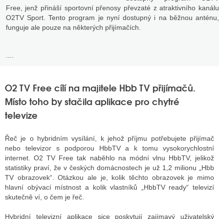
Free, jenž přináší sportovní přenosy převzaté z atraktivního kanálu
O2TV Sport. Tento program je nyní dostupný i na běžnou anténu,
funguje ale pouze na některých přijímačích.
....
O2 TV Free cílí na majitele Hbb TV přijímačů.
Místo toho by stačila aplikace pro chytré
televize
Řeč je o hybridním vysílání, k jehož příjmu potřebujete přijímač
nebo televizor s podporou HbbTV a k tomu vysokorychlostní
internet. O2 TV Free tak naběhlo na módní vlnu HbbTV, jelikož
statistiky praví, že v českých domácnostech je už 1,2 milionu „Hbb
TV obrazovek“. Otázkou ale je, kolik těchto obrazovek je mimo
hlavní obývací místnost a kolik vlastníků „HbbTV ready“ televizí
skutečně ví, o čem je řeč.
Hybridní televizní aplikace sice poskytují zajímavý uživatelský