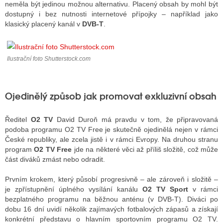
neměla být jedinou možnou alternativu. Placený obsah by mohl být
dostupný i bez nutnosti internetové přípojky – například jako
klasický placený kanál v
DVB-T
.
ALITY TELEVIZE
 TELEVIZÍ
Ilustrační foto Shutterstock.com
VIZNÍ VYSÍLAČE
Ojedinělý způsob jak promovat exkluzivní obsah
ALITY INTERNET
Ředitel
O2 TV
David Duroň má pravdu v tom, že připravovaná
RNETOVÁ RÁDIA
podoba programu O2 TV Free je skutečně ojedinělá nejen v rámci
České republiky, ale zcela jistě i v rámci Evropy. Na druhou stranu
RNETOVÉ STRÁNKY RÁDIÍ
program
O2 TV Free
jde na některé věci až příliš složitě, což může
část diváků zmást nebo odradit.
RNETOVÉ STRÁNKY TV
Prvním krokem, který působí progresivně – ale zároveň i složitě –
je zpřístupnění úplného vysílání kanálu
O2 TV Sport
v rámci
bezplatného programu na běžnou anténu (v DVB-T). Diváci po
ALITY TISK
dobu 16 dní uvidí několik zajímavých fotbalových zápasů a získají
konkrétní představu o hlavním sportovním programu O2 TV.