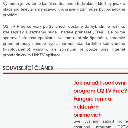
Výhodou je, že tento kanál se dostane i k divákům, kteří by jinak o
placenou televizi ani nezavadili. A právě v tom může být paradoxně
problém.
GY
O2 TV Free se však po 16 dnech dostane do hybridního režimu,
 SE STÁT BLOGEREM
kde reprízy a záznamy bude i nadále přenášet „Free“, ale přímé
sportovní přenosy zpoplatní. Na tom není nic špatného, jenomže
EX BLOGERA
přímé přenosy nebude vysílat formou standardního kódovaného
(kryptovaného) vysílání, ale zpřístupní je pouze přes internet
prostřednictvím HbbTV aplikace.
UZE
X DISKUTÉRA NA RADIOTV
Jak naladit sportovní
IV STARŠÍCH DISKUZÍ
program O2 TV Free?
Funguje jen na
některých
přijímačích
Své vysílání zahájil volně
dostupný program O2TV