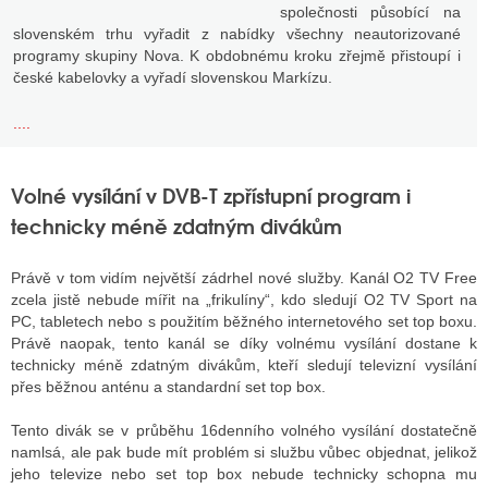
společnosti působící na
slovenském trhu vyřadit z nabídky všechny neautorizované
programy skupiny Nova. K obdobnému kroku zřejmě přistoupí i
české kabelovky a vyřadí slovenskou Markízu.
....
Volné vysílání v DVB-T zpřístupní program i
technicky méně zdatným divákům
Právě v tom vidím největší zádrhel nové služby. Kanál O2 TV Free
zcela jistě nebude mířit na „frikulíny“, kdo sledují O2 TV Sport na
PC, tabletech nebo s použitím běžného internetového set top boxu.
Právě naopak, tento kanál se díky volnému vysílání dostane k
technicky méně zdatným divákům, kteří sledují televizní vysílání
přes běžnou anténu a standardní set top box.
Tento divák se v průběhu 16denního volného vysílání dostatečně
namlsá, ale pak bude mít problém si službu vůbec objednat, jelikož
jeho televize nebo set top box nebude technicky schopna mu