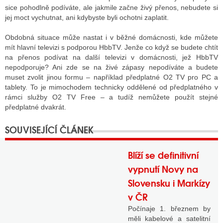
sice pohodlně podíváte, ale jakmile začne živý přenos, nebudete si
jej moct vychutnat, ani kdybyste byli ochotni zaplatit.
Obdobná situace může nastat i v běžné domácnosti, kde můžete
mít hlavní televizi s podporou HbbTV. Jenže co když se budete chtít
na přenos podívat na další televizi v domácnosti, jež HbbTV
nepodporuje? Ani zde se na živé zápasy nepodíváte a budete
muset zvolit jinou formu – například předplatné O2 TV pro PC a
tablety. To je mimochodem technicky oddělené od předplatného v
rámci služby O2 TV Free – a tudíž nemůžete použít stejné
předplatné dvakrát.
Blíží se definitivní
vypnutí Novy na
Slovensku i Markízy
v ČR
Počínaje 1. březnem by
měli kabelové a satelitní