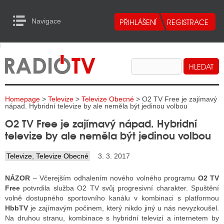
Navigace
urn to Content
Navigace
E
ALITY RADIA
ALITY TELEVIZE
Homepage
>
Televize
>
Televize Obecné
> O2 TV Free je zajímavý
ALITY INTERNET
nápad. Hybridní televize by ale neměla být jedinou volbou
O2 TV Free je zajímavý nápad. Hybridní
ALITY TISK
televize by ale neměla být jedinou volbou
Televize
,
Televize Obecné
3. 3. 2017
ALITY RADIA
NÁZOR
– Včerejším odhalením nového volného programu
O2 TV
S RÁDIÍ
Free
potvrdila služba O2 TV svůj progresivní charakter. Spuštění
volně dostupného sportovního kanálu v kombinaci s platformou
ECHOVOST RÁDIÍ
HbbTV
je zajímavým počinem, který nikdo jiný u nás nevyzkoušel.
Na druhou stranu, kombinace s hybridní televizí a internetem by
O VYSÍLAČE