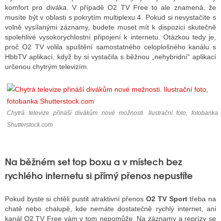
komfort pro diváka. V případě O2 TV Free to ale znamená, že
musíte být v oblasti s pokrytím multiplexu 4. Pokud si nevystačíte s
volně vysílanými záznamy, budete muset mít k dispozici skutečně
spolehlivé vysokorychlostní připojení k internetu. Otázkou tedy je,
proč O2 TV volila spuštění samostatného celoplošného kanálu s
HbbTV aplikací, když by si vystačila s běžnou „nehybridní“ aplikací
určenou chytrým televizím.
Chytrá televize přináší divákům nové možnosti. Ilustrační foto, fotobanka
Shutterstock.com
Na běžném set top boxu a v místech bez
rychlého internetu si přímý přenos nepustíte
Pokud byste si chtěli pustit atraktivní přenos
O2 TV Sport
třeba na
chatě nebo chalupě, kde nemáte dostatečně rychlý internet, ani
kanál O2 TV Free vám v tom nepomůže. Na záznamy a reprízy se