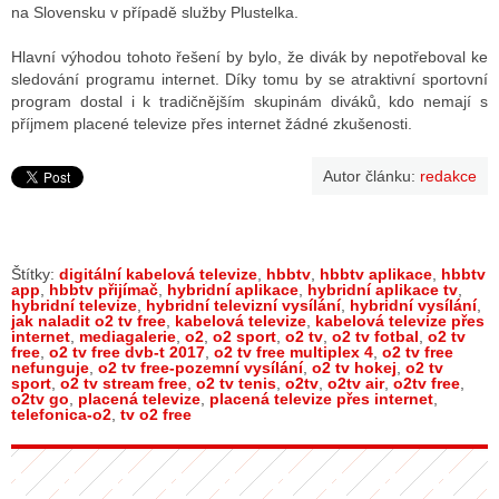
na Slovensku v případě služby Plustelka.
Hlavní výhodou tohoto řešení by bylo, že divák by nepotřeboval ke
sledování programu internet. Díky tomu by se atraktivní sportovní
program dostal i k tradičnějším skupinám diváků, kdo nemají s
příjmem placené televize přes internet žádné zkušenosti.
Autor článku:
redakce
Štítky:
digitální kabelová televize
,
hbbtv
,
hbbtv aplikace
,
hbbtv
app
,
hbbtv přijímač
,
hybridní aplikace
,
hybridní aplikace tv
,
hybridní televize
,
hybridní televizní vysílání
,
hybridní vysílání
,
jak naladit o2 tv free
,
kabelová televize
,
kabelová televize přes
internet
,
mediagalerie
,
o2
,
o2 sport
,
o2 tv
,
o2 tv fotbal
,
o2 tv
free
,
o2 tv free dvb-t 2017
,
o2 tv free multiplex 4
,
o2 tv free
nefunguje
,
o2 tv free-pozemní vysílání
,
o2 tv hokej
,
o2 tv
sport
,
o2 tv stream free
,
o2 tv tenis
,
o2tv
,
o2tv air
,
o2tv free
,
o2tv go
,
placená televize
,
placená televize přes internet
,
telefonica-o2
,
tv o2 free