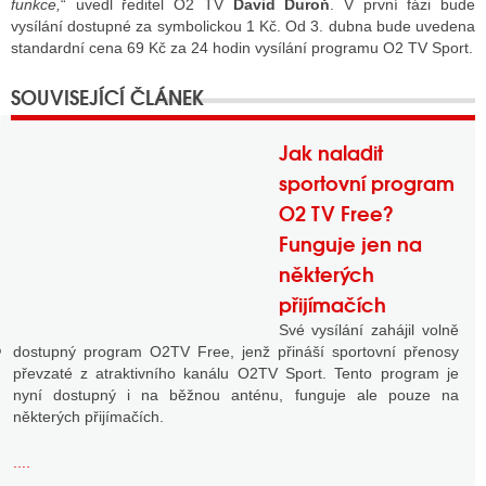
funkce,
“ uvedl ředitel O2 TV
David Duroň
. V první fázi bude
vysílání dostupné za symbolickou 1 Kč. Od 3. dubna bude uvedena
standardní cena 69 Kč za 24 hodin vysílání programu O2 TV Sport.
GY
 SE STÁT BLOGEREM
Jak naladit
EX BLOGERA
sportovní program
O2 TV Free?
Funguje jen na
UZE
některých
X DISKUTÉRA NA RADIOTV
přijímačích
IV STARŠÍCH DISKUZÍ
Své vysílání zahájil volně
dostupný program O2TV Free, jenž přináší sportovní přenosy
převzaté z atraktivního kanálu O2TV Sport. Tento program je
nyní dostupný i na běžnou anténu, funguje ale pouze na
některých přijímačích.
....