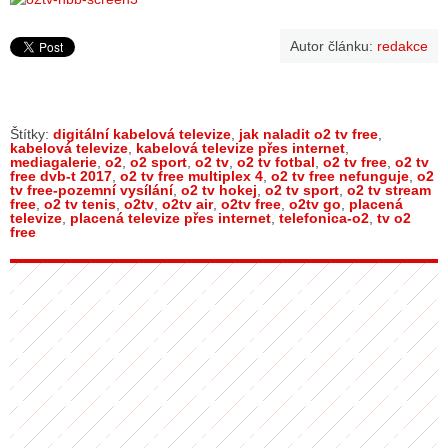
Autor článku:
redakce
Štítky:
digitální kabelová televize
,
jak naladit o2 tv free
,
kabelová televize
,
kabelová televize přes internet
,
mediagalerie
,
o2
,
o2 sport
,
o2 tv
,
o2 tv fotbal
,
o2 tv free
,
o2 tv
free dvb-t 2017
,
o2 tv free multiplex 4
,
o2 tv free nefunguje
,
o2
tv free-pozemní vysílání
,
o2 tv hokej
,
o2 tv sport
,
o2 tv stream
free
,
o2 tv tenis
,
o2tv
,
o2tv air
,
o2tv free
,
o2tv go
,
placená
televize
,
placená televize přes internet
,
telefonica-o2
,
tv o2
free