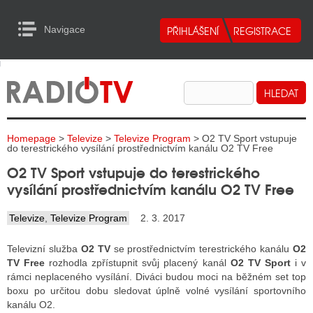
Navigace
urn to Content
Navigace
E
ALITY RADIA
ALITY TELEVIZE
Homepage
>
Televize
>
Televize Program
> O2 TV Sport vstupuje
ALITY INTERNET
do terestrického vysílání prostřednictvím kanálu O2 TV Free
O2 TV Sport vstupuje do terestrického
ALITY TISK
vysílání prostřednictvím kanálu O2 TV Free
Televize
,
Televize Program
2. 3. 2017
ALITY RADIA
Televizní služba
O2 TV
se prostřednictvím terestrického kanálu
O2
S RÁDIÍ
TV Free
rozhodla zpřístupnit svůj placený kanál
O2 TV Sport
i v
rámci neplaceného vysílání. Diváci budou moci na běžném set top
ECHOVOST RÁDIÍ
boxu po určitou dobu sledovat úplně volné vysílání sportovního
kanálu O2.
O VYSÍLAČE