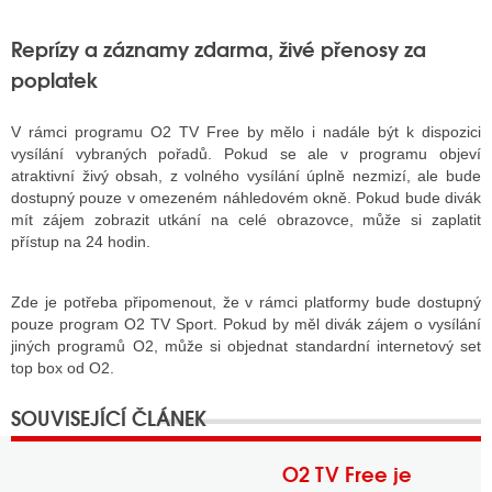
Reprízy a záznamy zdarma, živé přenosy za
poplatek
V rámci programu O2 TV Free by mělo i nadále být k dispozici
vysílání vybraných pořadů. Pokud se ale v programu objeví
atraktivní živý obsah, z volného vysílání úplně nezmizí, ale bude
dostupný pouze v omezeném náhledovém okně. Pokud bude divák
mít zájem zobrazit utkání na celé obrazovce, může si zaplatit
přístup na 24 hodin.
Zde je potřeba připomenout, že v rámci platformy bude dostupný
pouze program O2 TV Sport. Pokud by měl divák zájem o vysílání
jiných programů O2, může si objednat standardní internetový set
top box od O2.
O2 TV Free je