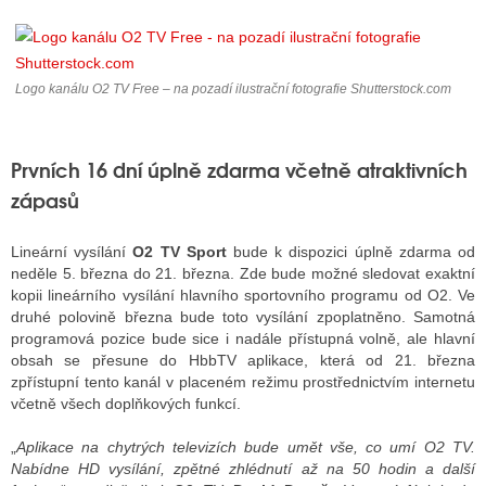
ALITY TELEVIZE
Logo kanálu O2 TV Free – na pozadí ilustrační fotografie Shutterstock.com
 TELEVIZÍ
VIZNÍ VYSÍLAČE
Prvních 16 dní úplně zdarma včetně atraktivních
zápasů
ALITY INTERNET
Lineární vysílání
O2 TV Sport
bude k dispozici úplně zdarma od
neděle 5. března do 21. března. Zde bude možné sledovat exaktní
RNETOVÁ RÁDIA
kopii lineárního vysílání hlavního sportovního programu od O2. Ve
druhé polovině března bude toto vysílání zpoplatněno. Samotná
RNETOVÉ STRÁNKY RÁDIÍ
programová pozice bude sice i nadále přístupná volně, ale hlavní
obsah se přesune do HbbTV aplikace, která od 21. března
RNETOVÉ STRÁNKY TV
zpřístupní tento kanál v placeném režimu prostřednictvím internetu
včetně všech doplňkových funkcí.
ALITY TISK
„
Aplikace na chytrých televizích bude umět vše, co umí O2 TV.
Nabídne HD vysílání, zpětné zhlédnutí až na 50 hodin a další