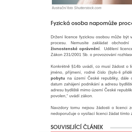
Ilustrační foto Shutterstock.com
Fyzická osoba napomůže proce
Držení licence fyzickou osobou může být 
procesu. Nemusíte zakládat obchodní 
živnostenské oprávnění
. Udělení licenc
Zákon 231/2001 Sb. o provozování rozhlasov
Konkrétně §14b uvádí, co musí žádost o li
jméno, příjmení, rodné číslo (bylo-li přid
pobytu
na území České republiky, dále obch
datum zahájení podnikání a adresu bydliště
adresu bydliště mimo území České republik
povolen,“ uvádí zákon.
Navzdory tomu nejsou žádosti o licenci 
nedoporučuje o vysílací licenci žádat tímt