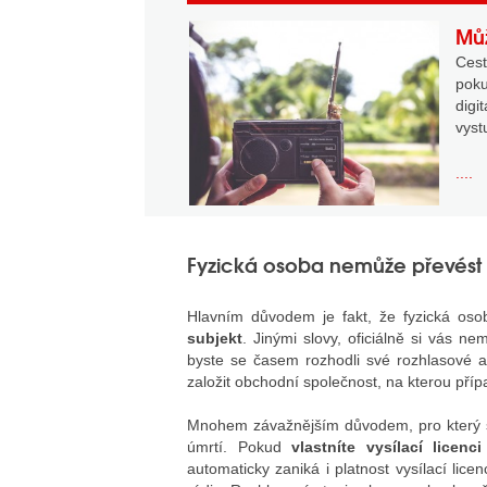
Můž
Cest
pok
digi
vyst
....
Fyzická osoba nemůže převést l
Hlavním důvodem je fakt, že fyzická oso
subjekt
. Jinými slovy, oficiálně si vás 
byste se časem rozhodli své rozhlasové a
založit obchodní společnost, na kterou přípa
Mnohem závažnějším důvodem, pro který s
úmrtí. Pokud
vlastníte vysílací licenci
automaticky zaniká i platnost vysílací licen