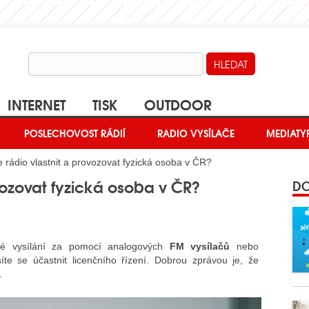
INTERNET
TISK
OUTDOOR
POSLECHOVOST RÁDIÍ
RADIO VYSÍLAČE
MEDIATY
rádio vlastnit a provozovat fyzická osoba v ČR?
vozovat fyzická osoba v ČR?
DO
ové vysílání za pomocí analogových
FM vysílačů
nebo
íte se účastnit licenčního řízení. Dobrou zprávou je, že
.