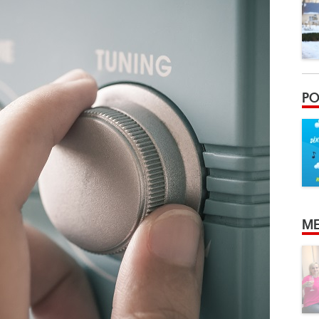
PO
ME