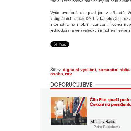
rádia. Rozhlasová stanice by musela okamži
Výše uvedené ale platí jen v případě, ž
v digitálních sítích DAB, v kabelových roz
internet a na mobilní zařízení, licenci n
jednodušší a ve výsledku i mnohem levnější
Štítky:
digitální vysílání
,
komunitní rádia
osoba
,
rrtv
DOPORUČUJEME
ČRo Plus spustil podc
Čekání na prezident
Aktuality
,
Radio
Petra Poláchová