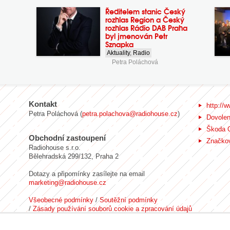
Ředitelem stanic Český
rozhlas Region a Český
rozhlas Rádio DAB Praha
byl jmenován Petr
Sznapka
Aktuality
,
Radio
Petra Poláchová
Kontakt
http://w
Petra Poláchová (
petra.polachova@radiohouse.cz
)
Dovole
Škoda 
Obchodní zastoupení
Značkov
Radiohouse s.r.o.
Bělehradská 299/132, Praha 2
Dotazy a připomínky zasílejte na email
marketing@radiohouse.cz
Všeobecné podmínky
/
Soutěžní podmínky
/
Zásady používání souborů cookie a zpracování údajů