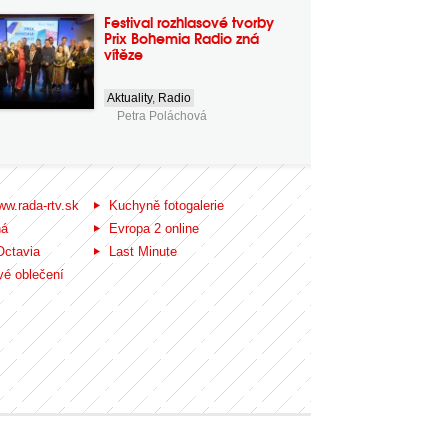
Festival rozhlasové tvorby
Prix Bohemia Radio zná
vítěze
Aktuality
,
Radio
Petra Poláchová
ww.rada-rtv.sk
Kuchyně fotogalerie
ná
Evropa 2 online
Octavia
Last Minute
é oblečení