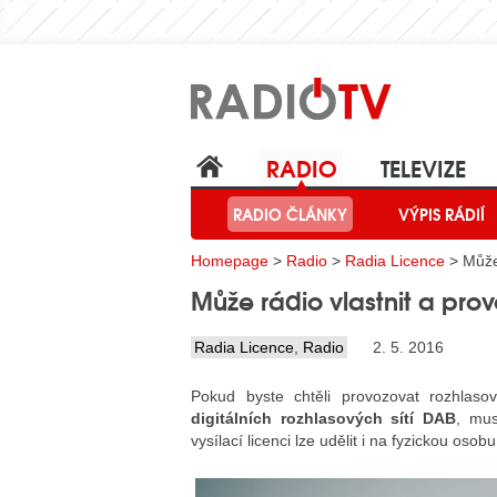
RADIO
TELEVIZE
RADIO ČLÁNKY
VÝPIS RÁDIÍ
Homepage
>
Radio
>
Radia Licence
> Může 
Může rádio vlastnit a pro
Radia Licence
,
Radio
2. 5. 2016
Pokud byste chtěli provozovat rozhlas
digitálních rozhlasových sítí DAB
, mus
vysílací licenci lze udělit i na fyzickou osobu