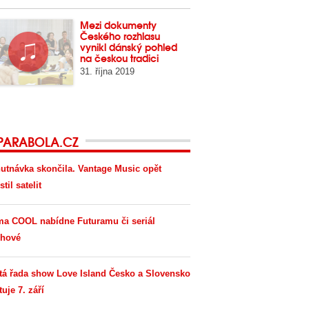
Mezi dokumenty
Českého rozhlasu
vynikl dánský pohled
na českou tradici
31. října 2019
PARABOLA.CZ
utnávka skončila. Vantage Music opět
til satelit
ma COOL nabídne Futuramu či seriál
hové
tá řada show Love Island Česko a Slovensko
tuje 7. září