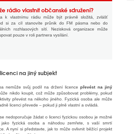
e rádio vlastnit občanské sdružení?
a k vlastnímu rádiu může být právně složitá, zvlášť
ud si za cíl stanovíte průnik do FM pásma nebo do
tálních rozhlasových sítí. Nezisková organizace může
upovat pouze v roli partnera vysílání.
icenci na jiný subjekt
ba nemůže svůj podíl na držení licence
převést na jiný
nemůže nikdo koupit, což může způsobovat problémy, pokud
ktivity převést na někoho jiného. Fyzická osoba ale může
dně licenci převede – pokud ji plně vlastní a ovládá.
e nedoporučuje žádat o licenci fyzickou osobou je možné
jako fyzická osoba a náhodou zemřete, s vaší smrtí
ce. A nyní si představte, jak to může ovlivnit běžící projekt