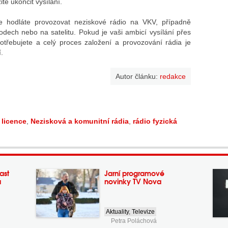
tě ukončit vysílání.
e hodláte provozovat neziskové rádio na VKV, případně
vodech nebo na satelitu. Pokud je vaši ambicí vysílání přes
epotřebujete a celý proces založení a provozování rádia je
.
Autor článku:
redakce
,
licence
,
Nezisková a komunitní rádia
,
rádio fyzická
ast
Jarní programové
a
novinky TV Nova
Aktuality
,
Televize
Petra Poláchová