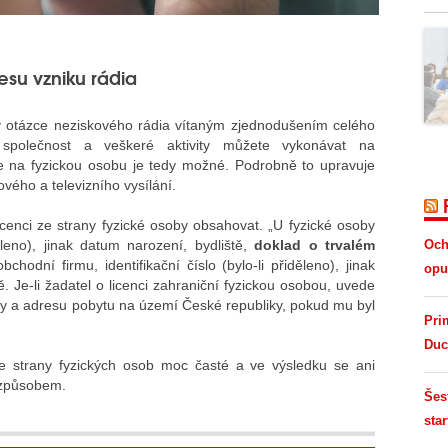
su vzniku rádia
v otázce neziskového rádia vítaným zjednodušením celého
společnost a veškeré aktivity můžete vykonávat na
e na fyzickou osobu je tedy možné. Podrobně to upravuje
ého a televizního vysílání.
cenci ze strany fyzické osoby obsahovat. „U fyzické osoby
ěleno), jinak datum narození, bydliště,
doklad o trvalém
Och
odní firmu, identifikační číslo (bylo-li přiděleno), jinak
opus
. Je-li žadatel o licenci zahraniční fyzickou osobou, uvede
y a adresu pobytu na území České republiky, pokud mu byl
Pri
Duc
ze strany fyzických osob moc časté a ve výsledku se ani
o způsobem.
Šes
star