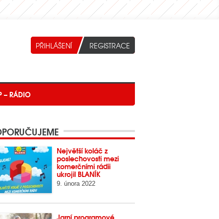
P – RÁDIO
PORUČUJEME
Největší koláč z
poslechovosti mezi
komerčními rádii
ukrojil BLANÍK
9. února 2022
Jarní programové