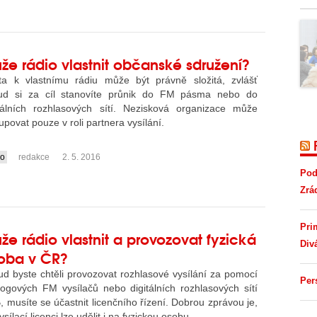
že rádio vlastnit občanské sdružení?
ta k vlastnímu rádiu může být právně složitá, zvlášť
ud si za cíl stanovíte průnik do FM pásma nebo do
itálních rozhlasových sítí. Nezisková organizace může
upovat pouze v roli partnera vysílání.
io
redakce
2. 5. 2016
Pod
Zrá
Pri
že rádio vlastnit a provozovat fyzická
Div
oba v ČR?
d byste chtěli provozovat rozhlasové vysílání za pomocí
Per
logových FM vysílačů nebo digitálních rozhlasových sítí
 musíte se účastnit licenčního řízení. Dobrou zprávou je,
ysílací licenci lze udělit i na fyzickou osobu.