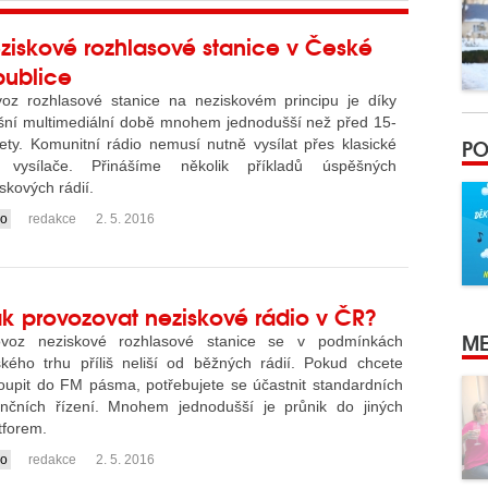
ziskové rozhlasové stanice v České
publice
voz rozhlasové stanice na neziskovém principu je díky
šní multimediální době mnohem jednodušší než před 15-
PO
ety. Komunitní rádio nemusí nutně vysílat přes klasické
vysílače. Přinášíme několik příkladů úspěšných
skových rádií.
io
redakce
2. 5. 2016
k provozovat neziskové rádio v ČR?
ME
ovoz neziskové rozhlasové stanice se v podmínkách
kého trhu příliš neliší od běžných rádií. Pokud chcete
oupit do FM pásma, potřebujete se účastnit standardních
enčních řízení. Mnohem jednodušší je průnik do jiných
tforem.
io
redakce
2. 5. 2016