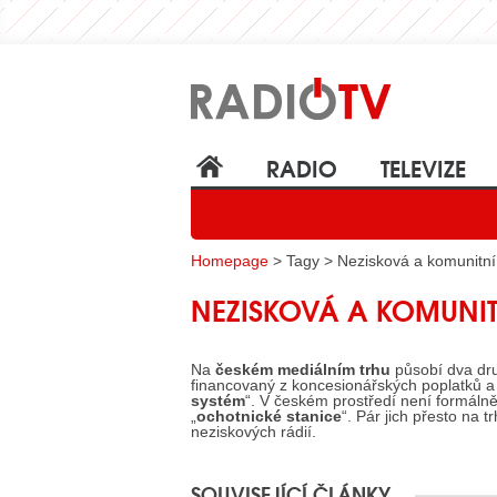
RADIO
TELEVIZE
Homepage
> Tagy > Nezisková a komunitní
NEZISKOVÁ A KOMUNIT
Na
českém mediálním trhu
působí dva dru
financovaný z koncesionářských poplatků a
systém
“. V českém prostředí není formálně
„
ochotnické stanice
“. Pár jich přesto na t
neziskových rádií.
SOUVISEJÍCÍ ČLÁNKY