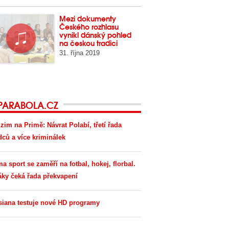
Mezi dokumenty
Českého rozhlasu
vynikl dánský pohled
na českou tradici
31. října 2019
PARABOLA.CZ
zim na Primě: Návrat Polabí, třetí řada
dců a více kriminálek
ma sport se zaměří na fotbal, hokej, florbal.
áky čeká řada překvapení
siana testuje nové HD programy