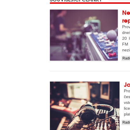
Ne
re
Pro
dne
20 l
FM 
nezi
Rad
....
Ja
Pr
čes
vst
lic
pla
Rad
....