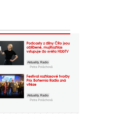
Podcasty z dílny ČRo jsou
oblíbené, mujRozhlas
vstupuje do světa HbbTV
Aktuality
,
Radio
Petra Poláchová
Festival rozhlasové tvorby
Prix Bohemia Radio zná
vítěze
Aktuality
,
Radio
Petra Poláchová