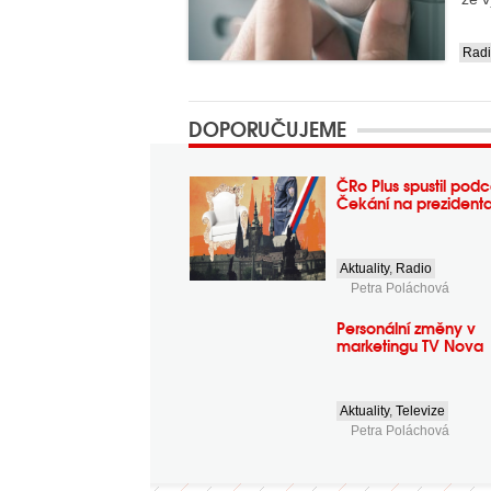
Rad
....
DOPORUČUJEME
ČRo Plus spustil podc
Čekání na prezident
Aktuality
,
Radio
Petra Poláchová
Personální změny v
marketingu TV Nova
Aktuality
,
Televize
Petra Poláchová