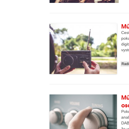
Mů
Ces
pok
dig
vyst
Rad
....
Mů
os
Poku
ana
DAB,
že v