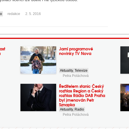
io
redakce
2. 5. 2016
ast
Jarní programové
a
novinky TV Nova
Aktuality
,
Televize
Petra Poláchová
Ředitelem stanic Český
rozhlas Region a Český
rozhlas Rádio DAB Praha
byl jmenován Petr
Sznapka
Aktuality
,
Radio
Petra Poláchová