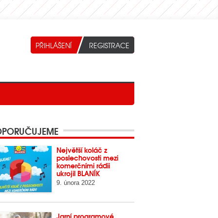
PORUČUJEME
Největší koláč z
poslechovosti mezi
komerčními rádii
ukrojil BLANÍK
9. února 2022
Jarní programové