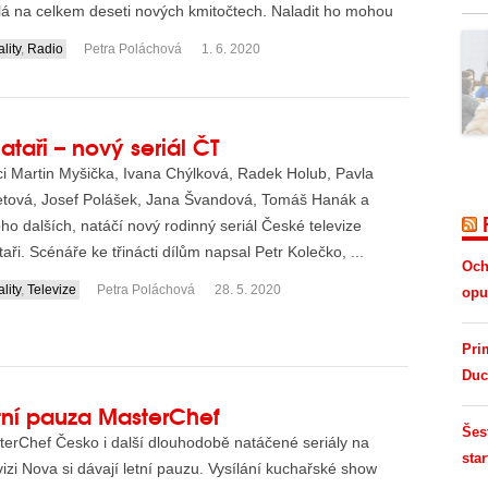
lá na celkem deseti nových kmitočtech. Naladit ho mohou
lity
,
Radio
Petra Poláchová
1. 6. 2020
ataři – nový seriál ČT
i Martin Myšička, Ivana Chýlková, Radek Holub, Pavla
etová, Josef Polášek, Jana Švandová, Tomáš Hanák a
o dalších, natáčí nový rodinný seriál České televize
aři. Scénáře ke třinácti dílům napsal Petr Kolečko, ...
Och
lity
,
Televize
Petra Poláchová
28. 5. 2020
opus
Pri
Duc
tní pauza MasterChef
Šes
erChef Česko i další dlouhodobě natáčené seriály na
star
vizi Nova si dávají letní pauzu. Vysílání kuchařské show