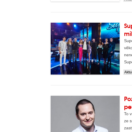
Su
mi
Supe
věko
nene
Supe
Aktua
Po
pe
To v
ze 
zast