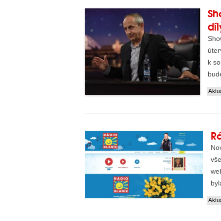
Sh
dí
Sho
úter
k s
bud
prem
Aktua
R
Nov
vše
web
byl
Aktua