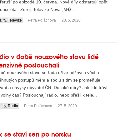
řeruší po epizodě 10. června. Nové díly odstartují opět
onci léta. Zdroj: Televize Nova „M�...
lity
,
Televize
Petra Poláchová
28. 5. 2020
dio v době nouzového stavu lidé
tenzivně poslouchali
obě nouzového stavu se řada dříve běžných věcí a
ěhnutých postupů mění a spolu s tím se proměňuje i
ání a návyky obyvatel ČR. Do jaké míry? Jak lidé tráví
 volný čas? Poslouchají rádio, nebo přešli k tele...
lity
,
Radio
Petra Poláchová
27. 5. 2020
k se staví sen po norsku