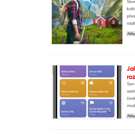
Seve
kvě
pře
nádh
nabí
Aktua
Ja
ro
Sen 
asi
česk
mode
stan
Aktua