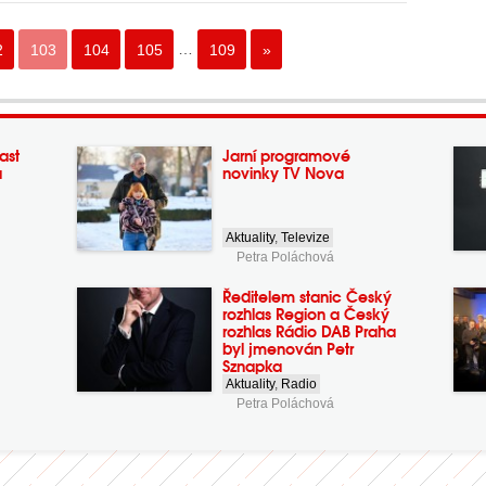
2
103
104
105
…
109
»
ast
Jarní programové
a
novinky TV Nova
Aktuality
,
Televize
Petra Poláchová
Ředitelem stanic Český
rozhlas Region a Český
rozhlas Rádio DAB Praha
byl jmenován Petr
Sznapka
Aktuality
,
Radio
Petra Poláchová