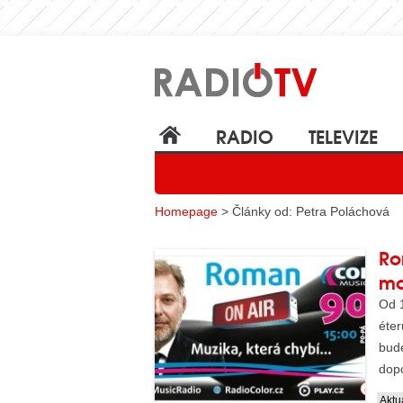
RADIO
TELEVIZE
Homepage
> Články od: Petra Poláchová
Ro
mo
Od 1
éte
bud
dopo
Dr...
Aktua