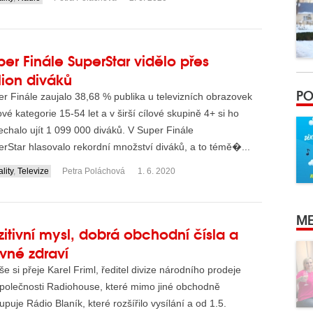
per Finále SuperStar vidělo přes
lion diváků
PO
r Finále zaujalo 38,68 % publika u televizních obrazovek
vé kategorie 15-54 let a v širší cílové skupině 4+ si ho
chalo ujít 1 099 000 diváků. V Super Finále
rStar hlasovalo rekordní množství diváků, a to témě�...
lity
,
Televize
Petra Poláchová
1. 6. 2020
ME
zitivní mysl, dobrá obchodní čísla a
vné zdraví
še si přeje Karel Friml, ředitel divize národního prodeje
společnosti Radiohouse, které mimo jiné obchodně
upuje Rádio Blaník, které rozšířilo vysílání a od 1.5.