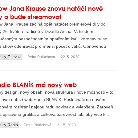
ow Jana Krause znovu natáčí nové
ly a bude streamovat
w Jana Krause začíná opět natáčet premiérové díly od
ý 26. května tradičně v Divadle Archa. Vzhledem
oučasným bezpečnostním opatřením kvůli koronaviru se
e show odehrávat pro menší počet diváků. Obnovenou
ié...
lity
,
Televize
Petra Poláchová
22. 5. 2020
ádio BLANÍK má nový web
ý design, nový obsah, nová struktura i nové možnosti – to
 nyní nabízí web Rádia BLANÍK. Posluchači na novém
ovém rozhraní najdou řadu novinek a vylepšení. Zároveň
a upravena grafika a celková barevnost tak, aby více k...
lity
,
Radio
Petra Poláchová
21. 5. 2020