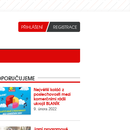
PORUČUJEME
Největší koláč z
poslechovosti mezi
komerčními rádii
ukrojil BLANÍK
9. února 2022
Jarní programové