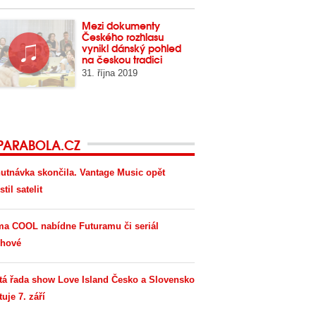
Mezi dokumenty
Českého rozhlasu
vynikl dánský pohled
na českou tradici
31. října 2019
PARABOLA.CZ
utnávka skončila. Vantage Music opět
til satelit
ma COOL nabídne Futuramu či seriál
hové
tá řada show Love Island Česko a Slovensko
tuje 7. září