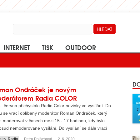
INTERNET
TISK
OUTDOOR
DO
man Ondráček je novým
derátorem Radia COLOR
. června přichystalo Radio Color novinky ve vysílání. Do
ru se vrací oblíbený moderátor Roman Ondráček, který
e moderovat v časech mezi 15 - 17 hodinou, kdy bylo
sud nemoderované vysílání. Do vysílání se dále vrací
.
lity
,
Radio
Petra Poláchová
2. 6. 2020