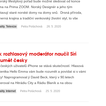
rský lifestylový pořad bude možné sledovat od konce
tna na Prima ZOOM. Norský Designér a jeho tým
stavují staré norské domy na domy snů. Drsná příroda,
erná krajina a tradiční venkovský životní styl, to vše
dn...
lity
,
Televize
Petra Poláchová
26. 5. 2020
k rozhlasový moderátor naučil Siri
zumět česky
českých uživatelů iPhone se stává skutečností. Hlasová
stentka Hello Emma vám bude rozumět a povídat si s vámi
y! Naprogramoval jí David Beck, který v 90.letech
roval na Hitrádiu City a Rádiu Blaník a na obou
icích...
lity
,
Internet
Petra Poláchová
25. 5. 2020