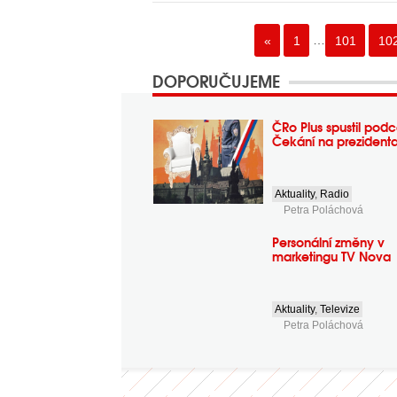
«
1
…
101
10
DOPORUČUJEME
ČRo Plus spustil podc
Čekání na prezident
Aktuality
,
Radio
Petra Poláchová
Personální změny v
marketingu TV Nova
Aktuality
,
Televize
Petra Poláchová