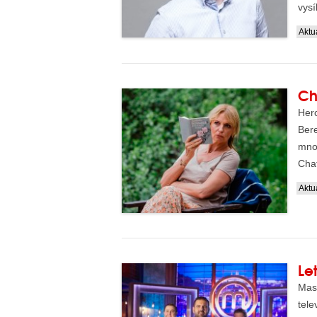
vysí
...
Aktua
Ch
Herc
Ber
mnoh
Chat
Aktua
Le
Mast
tele