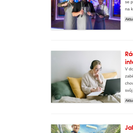
se p
na k
Aktua
Rá
in
V d
zab
chov
svůj
Aktua
Ja