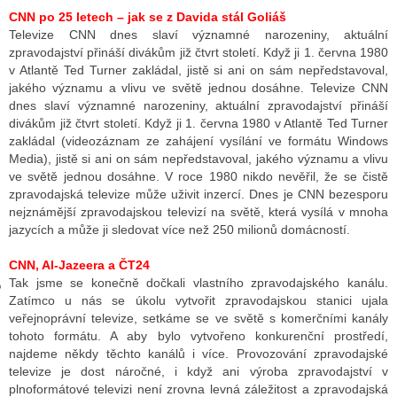
CNN po 25 letech – jak se z Davida stál Goliáš
Televize CNN dnes slaví významné narozeniny, aktuální
zpravodajství přináší divákům již čtvrt století. Když ji 1. června 1980
GY
v Atlantě Ted Turner zakládal, jistě si ani on sám nepředstavoval,
jakého významu a vlivu ve světě jednou dosáhne. Televize CNN
 SE STÁT BLOGEREM
dnes slaví významné narozeniny, aktuální zpravodajství přináší
divákům již čtvrt století. Když ji 1. června 1980 v Atlantě Ted Turner
EX BLOGERA
zakládal (videozáznam ze zahájení vysílání ve formátu Windows
Media), jistě si ani on sám nepředstavoval, jakého významu a vlivu
ve světě jednou dosáhne. V roce 1980 nikdo nevěřil, že se čistě
zpravodajská televize může uživit inzercí. Dnes je CNN bezesporu
UZE
nejznámější zpravodajskou televizí na světě, která vysílá v mnoha
jazycích a může ji sledovat více než 250 milionů domácností.
X DISKUTÉRA NA RADIOTV
CNN, Al-Jazeera a ČT24
IV STARŠÍCH DISKUZÍ
Tak jsme se konečně dočkali vlastního zpravodajského kanálu.
Zatímco u nás se úkolu vytvořit zpravodajskou stanici ujala
veřejnoprávní televize, setkáme se ve světě s komerčními kanály
tohoto formátu. A aby bylo vytvořeno konkurenční prostředí,
najdeme někdy těchto kanálů i více. Provozování zpravodajské
televize je dost náročné, i když ani výroba zpravodajství v
plnoformátové televizi není zrovna levná záležitost a zpravodajská