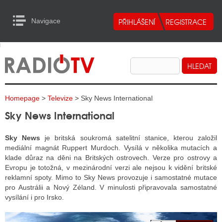
Navigace
urn to Content
Navigace
E
ALITY RADIA
ALITY TELEVIZE
Homepage
>
Televize
> Sky News International
ALITY INTERNET
Sky News International
ALITY TISK
Sky News
je britská soukromá satelitní stanice, kterou založil
mediální magnát Ruppert Murdoch. Vysílá v několika mutacích a
klade důraz na děni na Britských ostrovech. Verze pro ostrovy a
ALITY RADIA
Evropu je totožná, v mezinárodní verzi ale nejsou k vidění britské
reklamní spoty. Mimo to Sky News provozuje i samostatné mutace
S RÁDIÍ
pro Austrálii a Nový Zéland. V minulosti připravovala samostatné
ECHOVOST RÁDIÍ
vysílání i pro Irsko.
O VYSÍLAČE