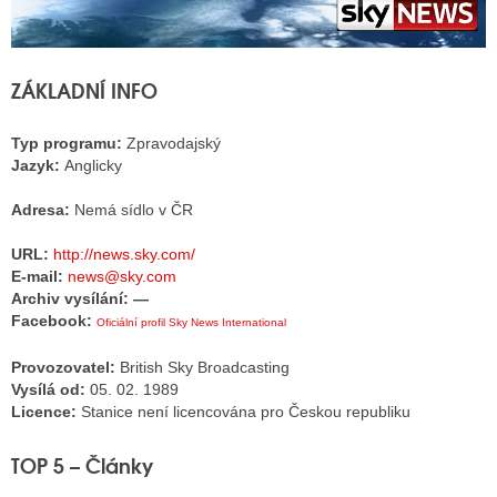
ALITY TELEVIZE
ZÁKLADNÍ INFO
 TELEVIZÍ
Typ programu:
Zpravodajský
VIZNÍ VYSÍLAČE
Jazyk:
Anglicky
Adresa:
Nemá sídlo v ČR
ALITY INTERNET
URL:
http://news.sky.com/
E-mail:
news@sky.com
RNETOVÁ RÁDIA
Archiv vysílání: —
Facebook:
Oficiální profil Sky News International
RNETOVÉ STRÁNKY RÁDIÍ
Provozovatel:
British Sky Broadcasting
RNETOVÉ STRÁNKY TV
Vysílá od:
05. 02. 1989
Licence:
Stanice není licencována pro Českou republiku
ALITY TISK
TOP 5 – Články