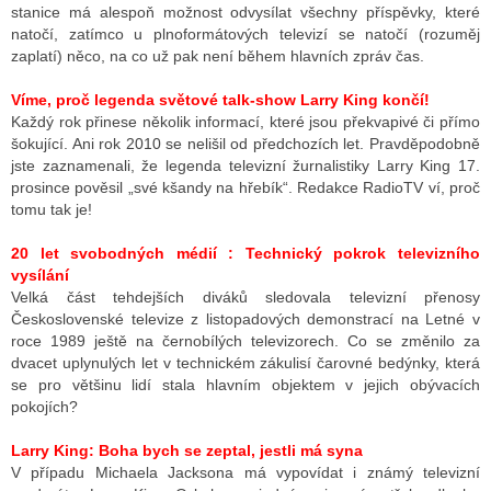
stanice má alespoň možnost odvysílat všechny příspěvky, které
natočí, zatímco u plnoformátových televizí se natočí (rozuměj
zaplatí) něco, na co už pak není během hlavních zpráv čas.
Víme, proč legenda světové talk-show Larry King končí!
Každý rok přinese několik informací, které jsou překvapivé či přímo
šokující. Ani rok 2010 se nelišil od předchozích let. Pravděpodobně
jste zaznamenali, že legenda televizní žurnalistiky Larry King 17.
prosince pověsil „své kšandy na hřebík“. Redakce RadioTV ví, proč
tomu tak je!
20 let svobodných médií : Technický pokrok televizního
vysílání
Velká část tehdejších diváků sledovala televizní přenosy
Československé televize z listopadových demonstrací na Letné v
roce 1989 ještě na černobílých televizorech. Co se změnilo za
dvacet uplynulých let v technickém zákulisí čarovné bedýnky, která
se pro většinu lidí stala hlavním objektem v jejich obývacích
pokojích?
Larry King: Boha bych se zeptal, jestli má syna
V případu Michaela Jacksona má vypovídat i známý televizní