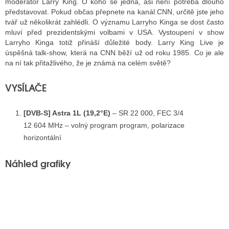
moderátor Larry King. O koho se jedná, asi není potřeba dlouho
představovat. Pokud občas přepnete na kanál CNN, určitě jste jeho
tvář už několikrát zahlédli. O významu Larryho Kinga se dost často
mluví před prezidentskými volbami v USA. Vystoupení v show
Larryho Kinga totiž přináší důležité body. Larry King Live je
úspěšná talk-show, která na CNN běží už od roku 1985. Co je ale
na ní tak přitažlivého, že je známá na celém světě?
VYSÍLAČE
[DVB-S] Astra 1L (19,2°E)
– SR 22 000, FEC 3/4
12 604 MHz – volný program program, polarizace
horizontální
Náhled grafiky