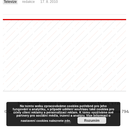
Televize
redakce
17. 8. 2010
Tento portál mediálně zastupuje Impression Media, s.r.o.
Na tomto webu zpracováváme cookies potřebné pro jeho
fungování a analytiku, v případě udělení souhlasu také cookies pro
© Copyright RadiaCZ s.r.o., IČO: 06533434, Sídlo: Koperníkova 794
účely cílení reklamy a personalizaci reklam. K tomu využíváme své
partnery pro sociální média, inzerci a analýzy. Více informací o
Vinohrady, 120 00 Praha 2
Rozumím
nastavení cookies naleznete
zde.