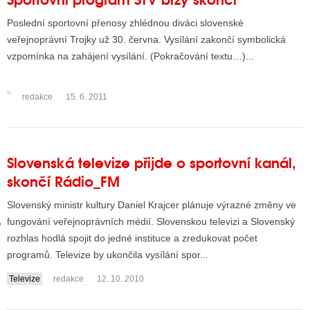
Poslední sportovní přenosy zhlédnou diváci slovenské
veřejnoprávní Trojky už 30. června. Vysílání zakončí symbolická
GY
vzpomínka na zahájení vysílání. (Pokračování textu…)...
 SE STÁT BLOGEREM
redakce
15. 6. 2011
EX BLOGERA
UZE
Slovenská televize přijde o sportovní kanál,
skončí Rádio_FM
X DISKUTÉRA NA RADIOTV
Slovenský ministr kultury Daniel Krajcer plánuje výrazné změny ve
IV STARŠÍCH DISKUZÍ
fungování veřejnoprávních médií. Slovenskou televizi a Slovenský
rozhlas hodlá spojit do jedné instituce a zredukovat počet
programů. Televize by ukončila vysílání spor...
Televize
redakce
12. 10. 2010