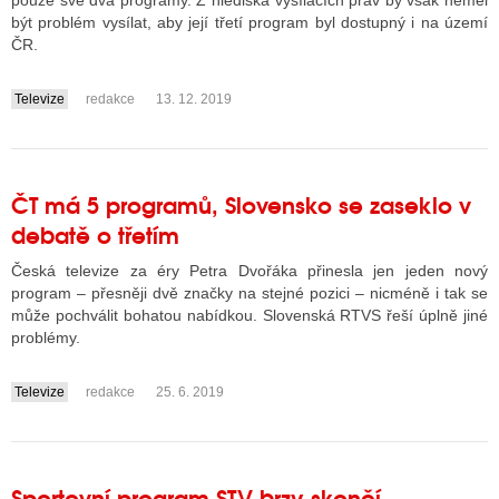
pouze své dva programy. Z hlediska vysílacích práv by však neměl
být problém vysílat, aby její třetí program byl dostupný i na území
ČR.
ALITY TELEVIZE
Televize
redakce
13. 12. 2019
....
 TELEVIZÍ
VIZNÍ VYSÍLAČE
ČT má 5 programů, Slovensko se zaseklo v
debatě o třetím
ALITY INTERNET
Česká televize za éry Petra Dvořáka přinesla jen jeden nový
RNETOVÁ RÁDIA
program – přesněji dvě značky na stejné pozici – nicméně i tak se
může pochválit bohatou nabídkou. Slovenská RTVS řeší úplně jiné
RNETOVÉ STRÁNKY RÁDIÍ
problémy.
RNETOVÉ STRÁNKY TV
Televize
redakce
25. 6. 2019
....
ALITY TISK
Sportovní program STV brzy skončí