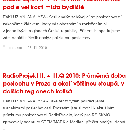
podle velikosti místa bydliště
EXKLUZIVNÍ ANALÝZA - Sérii analýz zabývající se poslechovostí
zakončíme článkem, který vás obeznámí s rozložením sil
v jednotlivých regionech České republiky. Během listopadu jsme
vám nabídli několik analýz průzkumu poslechov...
redakce
25. 11. 2010
RadioProjekt II. + III.Q 2010: Průměrná doba
poslechu v Praze a okolí většinou stoupá, v
dalších regionech kolísá
EXKLUZIVNÍ ANALÝZA - Také tento týden pokračujeme
s analýzami poslechovosti. Prozatím jste si mohli k aktuálními
průzkumu poslechovosti RadioProjekt, který pro RS SKMO
zpracovaly agentury STEM/MARK a Median, přečíst analýzu denní
a týde...