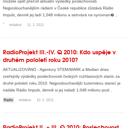
můžete opět přečíst aktuální výsledky poslechovosti.
Nejposlouchanějším rádiem v České republice zůstává Rádio
Impuls, denně jej ladí 1,048 milionu a setrvává na vyrovnan�...
redakce
11. 2. 2011
RadioProjekt III.-IV. Q 2010: Kdo uspěje v
druhém pololetí roku 2010?
AKTUALIZOVÁNO - Agentury STEM/MARK a Median dnes
zveřejnily výsledky poslechovosti českých rozhlasových stanic za
druhé pololetí roku 2010. Nejposlouchanější tuzemskou stanicí je
nadále Rádio Impuls, denně si jej naladí 1,048 milionu posl...
Radio
redakce
10. 2. 2011
RadioProjekt II. + III. Q 2010: Poslechovost