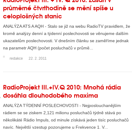
průměrné čtvrthodině se mění spíše u
celoplošných stanic
GY
ANALÝZA ATS A AQH - Stalo se již na webu RadioTV pravidlem, že
 SE STÁT BLOGEREM
kromě analýzy denní a týdenní poslechovosti se věnujeme dalším
ukazatelům poslechovosti. V dnešním článku se zaměříme jednak
EX BLOGERA
na parametr AQH (počet posluchačů v průmě...
redakce
22. 2. 2011
UZE
X DISKUTÉRA NA RADIOTV
RadioProjekt III.+IV.Q 2010: Mnohá rádia
IV STARŠÍCH DISKUZÍ
dosáhla dlouhodobého maxima
ANALÝZA TÝDENNÍ POSLECHOVOSTI - Nejposlouchanějším
rádiem se se ziskem 2,121 milionu posluchačů týdně stává po
několikáté Rádio Impuls, od minule získává jeden tisíc posluchačů
navíc. Největší vzestup pozorujeme u Frekvence 1. V...