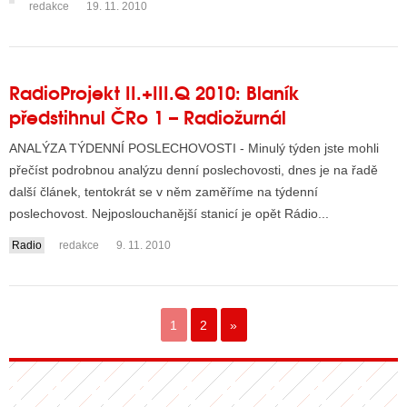
redakce
19. 11. 2010
RadioProjekt II.+III.Q 2010: Blaník
předstihnul ČRo 1 – Radiožurnál
ANALÝZA TÝDENNÍ POSLECHOVOSTI - Minulý týden jste mohli
přečíst podrobnou analýzu denní poslechovosti, dnes je na řadě
další článek, tentokrát se v něm zaměříme na týdenní
poslechovost. Nejposlouchanější stanicí je opět Rádio...
Radio
redakce
9. 11. 2010
1
2
»