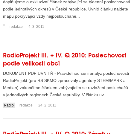
doplňujeme o exkluzivní článek zabývající se týdenní poslechovostí
podle jednotlivých okresů v České republice. Uvnitř článku najdete
mapu pokrývající vždy nejposlouchaně...
ALITY TELEVIZE
redakce
4. 3. 2011
 TELEVIZÍ
VIZNÍ VYSÍLAČE
RadioProjekt III. + IV. Q 2010: Poslechovost
podle velikosti obcí
ALITY INTERNET
DOKUMENT PDF UVNITŘ - Pravidelnou sérii analýz poslechovosti
RNETOVÁ RÁDIA
RadioProjekt (pro RS SKMO zpracovaly agentury STEM/MARK a
Median) zakončíme článkem zabývajícím se rozložení posluchačů
RNETOVÉ STRÁNKY RÁDIÍ
v jednotlivých regionech České republiky. V článku uv...
RNETOVÉ STRÁNKY TV
Radio
redakce
24. 2. 2011
ALITY TISK
RadioProjekt III. + IV. Q 2010: Zásah v