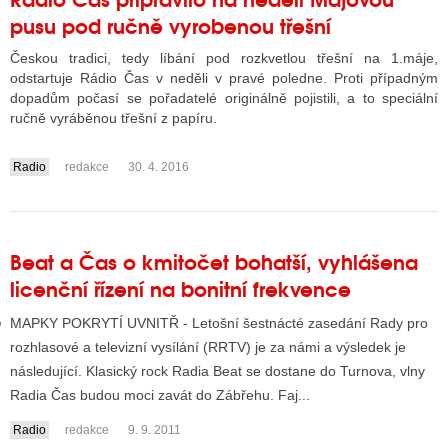
pusu pod ručně vyrobenou třešní
Českou tradici, tedy líbání pod rozkvetlou třešní na 1.máje,
GY
odstartuje Rádio Čas v neděli v pravé poledne. Proti případným
dopadům počasí se pořadatelé originálně pojistili, a to speciální
 SE STÁT BLOGEREM
ručně vyráběnou třešní z papíru.
EX BLOGERA
Radio
redakce
30. 4. 2016
....
UZE
Beat a Čas o kmitočet bohatší, vyhlášena
X DISKUTÉRA NA RADIOTV
licenční řízení na bonitní frekvence
IV STARŠÍCH DISKUZÍ
MAPKY POKRYTÍ UVNITŘ - Letošní šestnácté zasedání Rady pro
rozhlasové a televizní vysílání (RRTV) je za námi a výsledek je
následující. Klasický rock Radia Beat se dostane do Turnova, vlny
Radia Čas budou moci zavát do Zábřehu. Faj...
Radio
redakce
9. 9. 2011