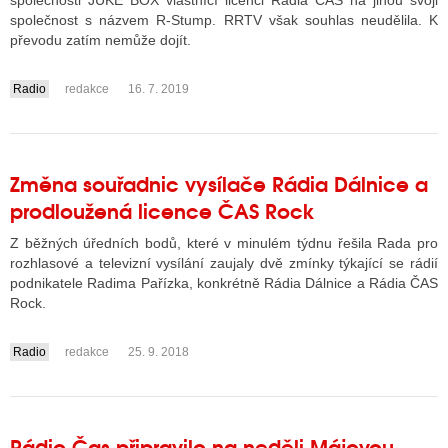
společnosti JUKE BOX vlastnící licenci Rádia ČAS na jinou svoji
společnost s názvem R-Stump. RRTV však souhlas neudělila. K
převodu zatím nemůže dojít.
ALITY TELEVIZE
Radio
redakce
16. 7. 2019
....
 TELEVIZÍ
VIZNÍ VYSÍLAČE
Změna souřadnic vysílače Rádia Dálnice a
prodloužená licence ČAS Rock
ALITY INTERNET
Z běžných úředních bodů, které v minulém týdnu řešila Rada pro
RNETOVÁ RÁDIA
rozhlasové a televizní vysílání zaujaly dvě zmínky týkající se rádií
podnikatele Radima Pařízka, konkrétně Rádia Dálnice a Rádia ČAS
RNETOVÉ STRÁNKY RÁDIÍ
Rock.
RNETOVÉ STRÁNKY TV
Radio
redakce
25. 9. 2018
....
ALITY TISK
Rádio Čas připravilo na neděli Májovou