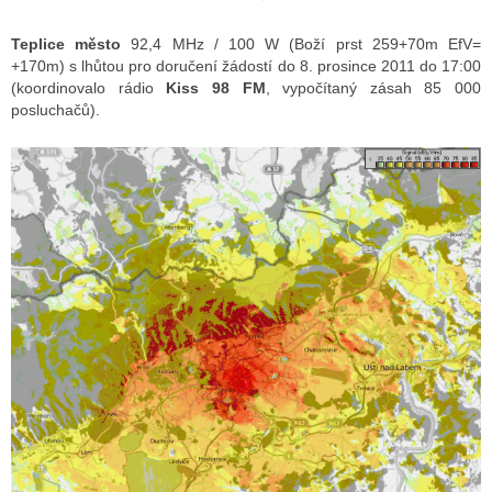
Teplice město
92,4 MHz / 100 W (Boží prst 259+70m EfV=
+170m) s lhůtou pro doručení žádostí do 8. prosince 2011 do 17:00
(koordinovalo rádio
Kiss 98 FM
, vypočítaný zásah 85 000
posluchačů).