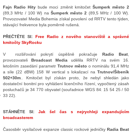
Fajn Radio Hity
bude moci změnit kmitočet
Šumperk město 2
(89,3 MHz / 100 W) na
Šumperk město 2
(89,5 MHz / 100 W).
Provozovatel Media Bohemia získal povolení od RRTV tento týden,
GY
stávající frekvence byla poměrně rušená.
 SE STÁT BLOGEREM
PŘEČTĚTE SI:
Free Radio z nového stanoviště a správné
kmitočty SkyRocku
EX BLOGERA
V rozšiřování pokrytí úspěšně pokračuje
Radio Beat
,
provozovateli
Broadcast Media
udělila RRTV na svém 16.
UZE
letošním zasedání parametr
Trutnov město
o nominálu 91,4 MHz
a síle (22 dBW) 158 W vertical s lokalizací na
Trutnov/Šibeník
X DISKUTÉRA NA RADIOTV
502+30m
.. Kmitočet byl získán proto, že nebyl shledán jako
dostateční bonitní pro vyhlášení licenčního řízení, vypočtený zásah
IV STARŠÍCH DISKUZÍ
posluchačů je 34 770 obyvatel (souřadnice WGS 84: 15 54 25 / 50
33 22).
STÁHNĚTE SI:
Jak šel čas s nejrychleji expandujícím
broadcasterem
Časosběr vysílačové expanze classic rockové jedničky
Radia Beat