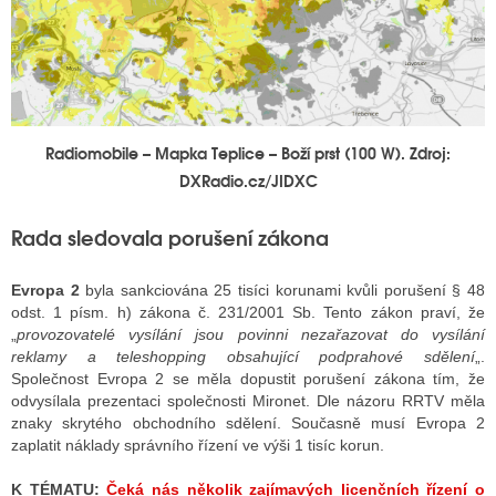
Radiomobile – Mapka Teplice – Boží prst (100 W). Zdroj:
DXRadio.cz/JIDXC
Rada sledovala porušení zákona
Evropa 2
byla sankciována 25 tisíci korunami kvůli porušení § 48
odst. 1 písm. h) zákona č. 231/2001 Sb. Tento zákon praví, že
„
provozovatelé vysílání jsou povinni nezařazovat do vysílání
reklamy a teleshopping obsahující podprahové sdělení
„.
Společnost Evropa 2 se měla dopustit porušení zákona tím, že
odvysílala prezentaci společnosti Mironet. Dle názoru RRTV měla
znaky skrytého obchodního sdělení. Současně musí Evropa 2
zaplatit náklady správního řízení ve výši 1 tisíc korun.
K TÉMATU:
Čeká nás několik zajímavých licenčních řízení o