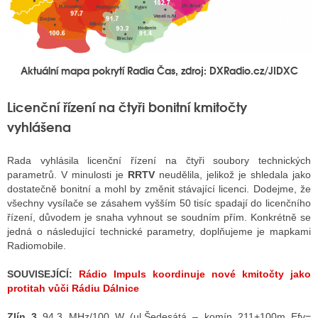
Aktuální mapa pokrytí Radia Čas, zdroj: DXRadio.cz/JIDXC
Licenční řízení na čtyři bonitní kmitočty
vyhlášena
Rada vyhlásila licenční řízení na čtyři soubory technických
parametrů. V minulosti je
RRTV
neudělila, jelikož je shledala jako
dostatečně bonitní a mohl by změnit stávající licenci. Dodejme, že
všechny vysílače se zásahem vyšším 50 tisíc spadají do licenčního
řízení, důvodem je snaha vyhnout se soudním přím. Konkrétně se
jedná o následující technické parametry, doplňujeme je mapkami
Radiomobile.
SOUVISEJÍCÍ:
Rádio Impuls koordinuje nové kmitočty jako
protitah vůči Rádiu Dálnice
Zlín 3
94,3 MHz/100 W (ul.Šedesátá – komín 211+100m Efv=