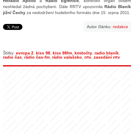
Hitrádio Apollo
a
Rádio Egrensis
, kontrolní orgán ovšem
neshledal žádná pochybení. Dále RRTV upozornila
Rádio Blaník
jižní Čechy
za nedodržení hudebního formátu dne 15. srpna 2011.
Autor článku:
redakce
Štítky:
evropa 2
,
kiss 98
,
kiss 98fm
,
kmitočty
,
radio blaník
,
radio čas
,
rádio čas-fm
,
rádio valašsko
,
rrtv
,
zasedání rrtv