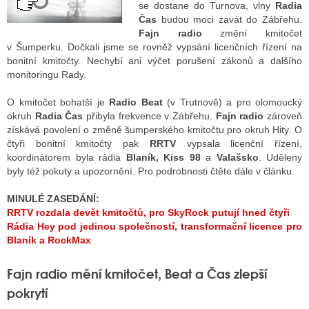
se dostane do Turnova, vlny
Radia
Čas
budou moci zavát do Zábřehu.
Fajn radio
změní kmitočet
ALITY TELEVIZE
v Šumperku. Dočkali jsme se rovněž vypsání licenčních řízení na
bonitní kmitočty. Nechybí ani výčet porušení zákonů a dalšího
 TELEVIZÍ
monitoringu Rady.
VIZNÍ VYSÍLAČE
O kmitočet bohatší je
Radio Beat
(v Trutnově) a pro olomoucký
okruh
Radia Čas
přibyla frekvence v Zábřehu.
Fajn radio
zároveň
získává povolení o změně šumperského kmitočtu pro okruh Hity. O
čtyři bonitní kmitočty pak
RRTV
vypsala licenční řízení,
ALITY INTERNET
koordinátorem byla rádia
Blaník, Kiss 98
a
Valašsko
. Uděleny
byly též pokuty a upozornění. Pro podrobnosti čtěte dále v článku.
RNETOVÁ RÁDIA
MINULÉ ZASEDÁNÍ:
RNETOVÉ STRÁNKY RÁDIÍ
RRTV rozdala devět kmitočtů, pro SkyRock putují hned čtyři
Rádia Hey pod jedinou společností, transformační licence pro
RNETOVÉ STRÁNKY TV
Blaník a RockMax
Fajn radio mění kmitočet, Beat a Čas zlepší
ALITY TISK
pokrytí