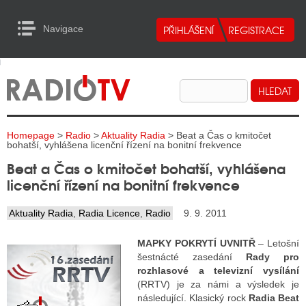
Navigace
urn to Content
Navigace
E
ALITY RADIA
ALITY TELEVIZE
Homepage
>
Radio
>
Aktuality Radia
> Beat a Čas o kmitočet
ALITY INTERNET
bohatší, vyhlášena licenční řízení na bonitní frekvence
Beat a Čas o kmitočet bohatší, vyhlášena
ALITY TISK
licenční řízení na bonitní frekvence
Aktuality Radia
,
Radia Licence
,
Radio
9. 9. 2011
ALITY RADIA
MAPKY POKRYTÍ UVNITŘ
– Letošní
S RÁDIÍ
šestnácté zasedání
Rady pro
rozhlasové a televizní vysílání
ECHOVOST RÁDIÍ
(RRTV) je za námi a výsledek je
následující. Klasický rock
Radia Beat
O VYSÍLAČE