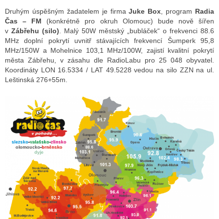
Druhým úspěšným žadatelem je firma
Juke Box
, program
Radia
Čas – FM
(konkrétně pro okruh Olomouc) bude nově šířen
v
Zábřehu (silo)
. Malý 50W městský „bubláček“ o frekvenci 88.6
MHz doplní pokrytí uvnitř stávajících frekvencí Šumperk 95,8
MHz/150W a Mohelnice 103,1 MHz/100W, zajistí kvalitní pokrytí
města Zábřehu, v zásahu dle RadioLabu pro 25 048 obyvatel.
Koordináty LON 16.5334 / LAT 49.5228 vedou na silo ZZN na ul.
Leštinská 276+55m.