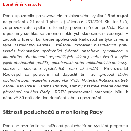
bonitnější kmitočty
Rada upozornila provozovatele rozhlasového vysílání
Radiospol
na porušení § 21 odst. 1 písm. e) zákona č. 231/2001 Sb., ten říká,
že provozovatel vysílání s licencí je povinen předem požádat Radu
o písemný souhlas se změnou některých skutečností uvedených v
žádosti o licenci, konkrétně společnosti Radiospol se týká „
změna
výše základního kapitálu, způsobu rozdělení hlasovacích práv,
vkladu jednotlivých společníků (včetně obsahové specifikace a
finančního ohodnocení nepeněžitých vkladů) nebo členů a výše
jejich obchodních podílů, společenské nebo zakladatelské smlouvy,
stanov a seznamu společníků nebo akcionářů
„. Provozovatel
Radiospol se porušení měl dopustit tím, že „
převedl 100%
obchodní podíl jediného společníka RNDr. Vojtěcha Kotáska na třetí
osobu, a to RNDr. Radima Pařízka, aniž by k takové změně obdržel
předchozí souhlas Rady
„. RRTV provozovateli stanovuje lhůtu k
nápravě 30 dnů ode dne doručení tohoto upozornění.
Stížnosti posluchačů a monitoring Rady
Rada se seznámila se stížností posluchačů na vysílání programu