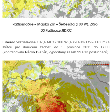
Radiomobile – Mapka Zlín – Šedesátá (100 W). Zdroj:
DXRadio.cz/JIDXC
Liberec Vratislavice
107,4 MHz / 100 W (435+40m EfV= +130m) s
lhůtou pro doručení žádostí do 1. prosince 2011 do 17:00
(koordinovalo
Rádio Blaník
, vypočítaný zásah 99 613 posluchačů);