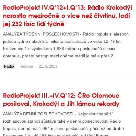
RadioProjekt IV.Q’12+I.Q’13: Rádio Krokodýl
narostlo meziročně o více než čtvrtinu, ladí
jej 232 tisíc lidí týdně
ANALÝZA TÝDENNÍ POSLECHOVOSTI - Rádio Impuls si alespoň
jednou týdně naladí 2,1 milionu posluchačů ve věku 12-79 let.
Frekvence 1 s výsledkem 1,888 milionu posluchačů se sice
dotahuje, přesto odstup mezi oběma médii je stále přes 2...
Radio
redakce
21. 5. 2013
RadioProjekt III.+IV.Q’12: ČRo Olomouc
posiloval, Krokodýl a Jih lámou rekordy
ANALÝZA DENNÍ POSLECHOVOSTI - Nejposlouchanější
rozhlasovou stanicí zůstává také v denní poslechovosti Rádio
Impuls, denně má 1,064 milionu posluchačů, přičemž od druhé
Frekvence 1 jej dělí 98 tisíc posluchačů, od třetí Evropy ...