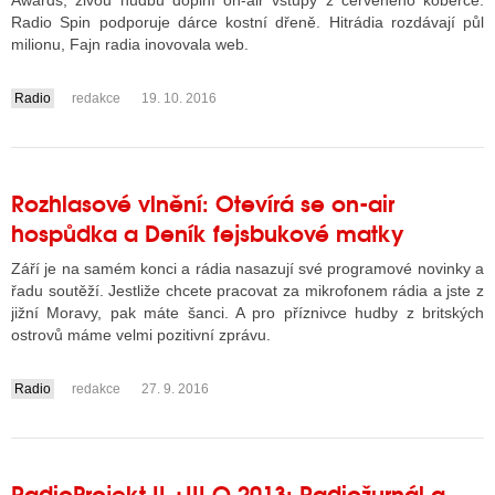
Awards, živou hudbu doplní on-air vstupy z červeného koberce.
Radio Spin podporuje dárce kostní dřeně. Hitrádia rozdávají půl
milionu, Fajn radia inovovala web.
ALITY TELEVIZE
Radio
redakce
19. 10. 2016
....
 TELEVIZÍ
VIZNÍ VYSÍLAČE
Rozhlasové vlnění: Otevírá se on-air
hospůdka a Deník fejsbukové matky
ALITY INTERNET
Září je na samém konci a rádia nasazují své programové novinky a
RNETOVÁ RÁDIA
řadu soutěží. Jestliže chcete pracovat za mikrofonem rádia a jste z
jižní Moravy, pak máte šanci. A pro příznivce hudby z britských
RNETOVÉ STRÁNKY RÁDIÍ
ostrovů máme velmi pozitivní zprávu.
RNETOVÉ STRÁNKY TV
Radio
redakce
27. 9. 2016
....
ALITY TISK
RadioProjekt II.+III.Q 2013: Radiožurnál a