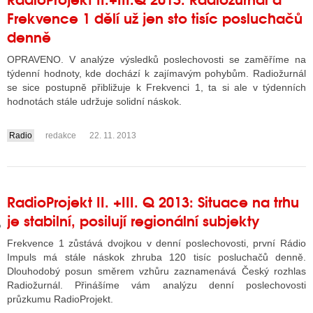
Frekvence 1 dělí už jen sto tisíc posluchačů
denně
GY
OPRAVENO. V analýze výsledků poslechovosti se zaměříme na
týdenní hodnoty, kde dochází k zajímavým pohybům. Radiožurnál
 SE STÁT BLOGEREM
se sice postupně přibližuje k Frekvenci 1, ta si ale v týdenních
hodnotách stále udržuje solidní náskok.
EX BLOGERA
Radio
redakce
22. 11. 2013
....
UZE
X DISKUTÉRA NA RADIOTV
RadioProjekt II. +III. Q 2013: Situace na trhu
IV STARŠÍCH DISKUZÍ
je stabilní, posilují regionální subjekty
Frekvence 1 zůstává dvojkou v denní poslechovosti, první Rádio
Impuls má stále náskok zhruba 120 tisíc posluchačů denně.
Dlouhodobý posun směrem vzhůru zaznamenává Český rozhlas
Radiožurnál. Přinášíme vám analýzu denní poslechovosti
průzkumu RadioProjekt.