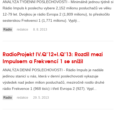
ANALÝZA TÝDENNÍ POSLECHOVOSTI - Minimálně jednou týdně si
Rádio Impuls k poslechu vybere 2,152 milionu posluchačů ve věku
12-79 let. Dvojkou je rádio Evropa 2 (1,809 milionu), to přeskočilo
sesterskou Frekvenci 1 (1,771 milionu). Vyplý...
Radio
redakce
8. 8. 2013
RadioProjekt IV.Q’12+I.Q’13: Rozdíl mezi
Impulsem a Frekvencí 1 se snížil
ANALÝZA DENNÍ POSLECHOVOSTI - Rádio Impuls je nadále
jedinou stanicí u nás, která v denní poslechovosti vykazuje
výsledek nad jeden milion posluchačů, meziročně rostlo druhé
rádio Frekvence 1 (968 tisíc) i třetí Evropa 2 (927). Vypl...
Radio
redakce
29. 5. 2013