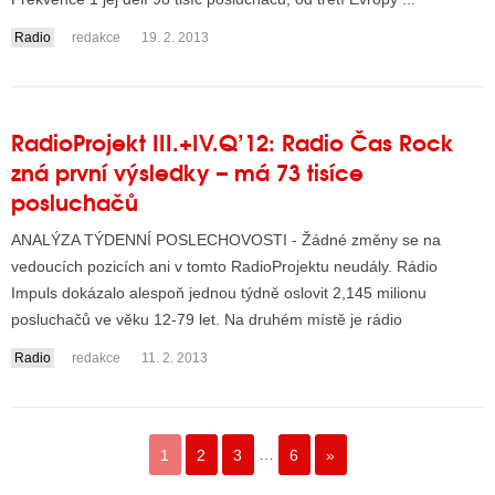
Radio
redakce
19. 2. 2013
RadioProjekt III.+IV.Q’12: Radio Čas Rock
zná první výsledky – má 73 tisíce
posluchačů
ANALÝZA TÝDENNÍ POSLECHOVOSTI - Žádné změny se na
vedoucích pozicích ani v tomto RadioProjektu neudály. Rádio
Impuls dokázalo alespoň jednou týdně oslovit 2,145 milionu
posluchačů ve věku 12-79 let. Na druhém místě je rádio
Frekvenc...
Radio
redakce
11. 2. 2013
1
2
3
…
6
»