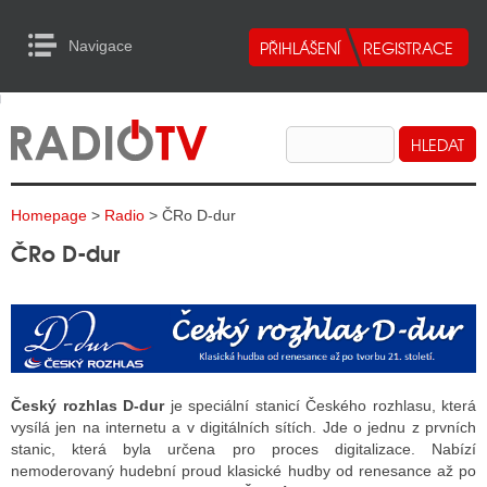
Navigace
urn to Content
Navigace
E
ALITY RADIA
ALITY TELEVIZE
Homepage
>
Radio
> ČRo D-dur
ALITY INTERNET
ČRo D-dur
ALITY TISK
ALITY RADIA
S RÁDIÍ
Český rozhlas D-dur
je speciální stanicí Českého rozhlasu, která
vysílá jen na internetu a v digitálních sítích. Jde o jednu z prvních
ECHOVOST RÁDIÍ
stanic, která byla určena pro proces digitalizace. Nabízí
nemoderovaný hudební proud klasické hudby od renesance až po
O VYSÍLAČE