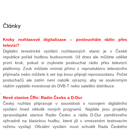
GY
Články
 SE STÁT BLOGEREM
K
r
oky rozhlasové digitalizace – posloucháte rádio přes
EX BLOGERA
televizi?
Digitální terestrické vysílání rozhlasových stanic je v České
republice pořád hudbou budoucnosti. Už dnes ale můžete udělat
první krok, pokud si zvyknete poslouchat rádio přes televizní
UZE
platformy. Zvuk můžete vnímat přímo z reproduktoru televizního
přijímače nebo můžete k set top boxu připojit reprosoustavu. Počet
X DISKUTÉRA NA RADIOTV
posluchačů ale zatím není natolik výrazný, aby se soukromým
rádiím vyplatilo investovat do DVB-T nebo satelitní distribuce.
IV STARŠÍCH DISKUZÍ
Nové stanice ČRo: Radio Česko a D-Dur
Český rozhlas připravuje v souvislosti s rozvojem digitálního
vysílání hned několik nových programů. Nejdále jsou projekty
zpravodajské stanice Radio Česko a rádia D-Dur zaměřeného
výhradně na klasickou hudbu, které již v omezeném testovacím
režimu vysílají. Oficiální vysílání musí schválit Rada Českého