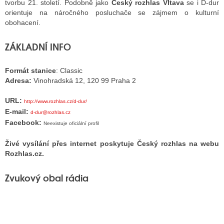
tvorbu 21. století. Podobně jako
Český rozhlas Vltava
se i D-dur
orientuje na náročného posluchače se zájmem o kulturní
obohacení.
ALITY TELEVIZE
ZÁKLADNÍ INFO
 TELEVIZÍ
Formát stanice
: Classic
VIZNÍ VYSÍLAČE
Adresa:
Vinohradská 12, 120 99 Praha 2
URL:
http://www.rozhlas.cz/d-dur/
ALITY INTERNET
E-mail:
d-dur@rozhlas.cz
Facebook:
Neexistuje oficiální profil
RNETOVÁ RÁDIA
Živé vysílání přes internet poskytuje Český rozhlas na webu
RNETOVÉ STRÁNKY RÁDIÍ
Rozhlas.cz.
RNETOVÉ STRÁNKY TV
Zvukový obal rádia
ALITY TISK