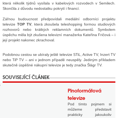
která několik týdnů vysílala v kabelových rozvodech v Semilech.
Skončila z důvodu nedostatku pokrytí i financí.
GY
Zářnou budoucnost předpovídali mediální odborníci projektu
televize
TOP TV
, která zkoušela teleshopping formou studiových
 SE STÁT BLOGEREM
rozhovorů nebo krátkých reklamních dokumentů. Symbolem
úspěchu měla být zkušena televizní manažerka Kateřina Fričová – i
EX BLOGERA
její projekt nakonec zkrachoval.
Podobnou cestou se ubíraly ještě televize STiL, Active TV, Inzert TV
UZE
nebo TiP TV – ani v jednom případě neuspěly. Jediným příkladem
skutečně úspěšné nákupní televize je tedy značka Šlágr TV.
X DISKUTÉRA NA RADIOTV
IV STARŠÍCH DISKUZÍ
Plnoformátová
televize
Pod tímto pojmem si
můžeme představit
prakticky jakoukoliv