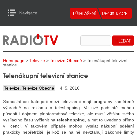
Navigace
urn to Content
Navigace
E
ALITY RADIA
ALITY TELEVIZE
Homepage
>
Televize
>
Televize Obecné
> Telenákupní televizní
ALITY INTERNET
stanice
Telenákupní televizní stanice
ALITY TISK
Televize
,
Televize Obecné
4. 5. 2016
ALITY RADIA
Samostatnou kategorii mezi televizemi mají programy zaměřené
výhradně na reklamu a teleshopping. Ve své podstatě mohou
S RÁDIÍ
působit i dojmem plnoformátové televize, ale musí většinu svého
vysílacího času vyčlenit na
teleshopping
, a mít to uvedeno přímo
ECHOVOST RÁDIÍ
v licenci. V takovém případě mohou vysílat nákupní sdělení
prakticky nepřetržitě, jelikož se na ně nevztahují zákonné limity
O VYSÍLAČE