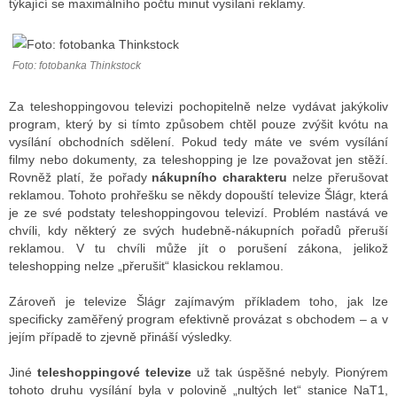
týkající se maximálního počtu minut vysílaní reklamy.
ALITY TELEVIZE
Foto: fotobanka Thinkstock
 TELEVIZÍ
Za teleshoppingovou televizi pochopitelně nelze vydávat jakýkoliv
program, který by si tímto způsobem chtěl pouze zvýšit kvótu na
VIZNÍ VYSÍLAČE
vysílání obchodních sdělení. Pokud tedy máte ve svém vysílání
filmy nebo dokumenty, za teleshopping je lze považovat jen stěží.
Rovněž platí, že pořady
nákupního charakteru
nelze přerušovat
ALITY INTERNET
reklamou. Tohoto prohřešku se někdy dopouští televize Šlágr, která
je ze své podstaty teleshoppingovou televizí. Problém nastává ve
RNETOVÁ RÁDIA
chvíli, kdy některý ze svých hudebně-nákupních pořadů přeruší
reklamou. V tu chvíli může jít o porušení zákona, jelikož
RNETOVÉ STRÁNKY RÁDIÍ
teleshopping nelze „přerušit“ klasickou reklamou.
RNETOVÉ STRÁNKY TV
Zároveň je televize Šlágr zajímavým příkladem toho, jak lze
specificky zaměřený program efektivně provázat s obchodem – a v
jejím případě to zjevně přináší výsledky.
ALITY TISK
Jiné
teleshoppingové televize
už tak úspěšné nebyly. Pionýrem
tohoto druhu vysílání byla v polovině „nultých let“ stanice NaT1,