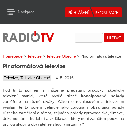
Navigace
urn to Content
Navigace
E
ALITY RADIA
ALITY TELEVIZE
Homepage
>
Televize
>
Televize Obecné
> Plnoformátová televize
ALITY INTERNET
Plnoformátová televize
ALITY TISK
Televize
,
Televize Obecné
4. 5. 2016
Pod tímto pojmem si můžeme představit prakticky jakoukoliv
ALITY RADIA
televizní stanici, která vysílá různě
koncipované pořady
zaměřené na různé diváky. Zákon o rozhlasovém a televizním
S RÁDIÍ
vysílání tento pojem definuje jako „program obsahující pořady
ECHOVOST RÁDIÍ
různého zaměření a témat, zejména pořady zpravodajské, filmové,
dokumentární, hudební a vzdělávací, který není zaměřen pouze na
O VYSÍLAČE
určitou skupinu obyvatel se shodnými zájmy.“