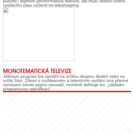
působit i dojmem plnoformátové televize, ale musí většinu svého
vysílacího času vyčlenit na teleshopping.
MONOTEMATICKÁ TELEVIZE
Televizní program lze zaměřit na určitou skupinu diváků nebo na
určitý žánr. Zákon o rozhlasovém a televizním vysílání sice přesné
vymezení tohoto pojmu neuvádí, nicméně definuje tzv. „základní
programovou specifikaci“.