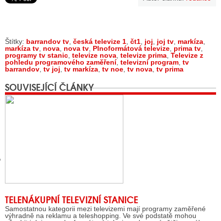
GY
Štítky:
barrandov tv
,
česká televize 1
,
čt1
,
joj
,
joj tv
,
markíza
,
markíza tv
,
nova
,
nova tv
,
Plnoformátová televize
,
prima tv
,
 SE STÁT BLOGEREM
programy tv stanic
,
televize nova
,
televize prima
,
Televize z
pohledu programového zaměření
,
televizní program
,
tv
barrandov
,
tv joj
,
tv markíza
,
tv noe
,
tv nova
,
tv prima
EX BLOGERA
SOUVISEJÍCÍ ČLÁNKY
UZE
X DISKUTÉRA NA RADIOTV
IV STARŠÍCH DISKUZÍ
TELENÁKUPNÍ TELEVIZNÍ STANICE
Samostatnou kategorii mezi televizemi mají programy zaměřené
výhradně na reklamu a teleshopping. Ve své podstatě mohou