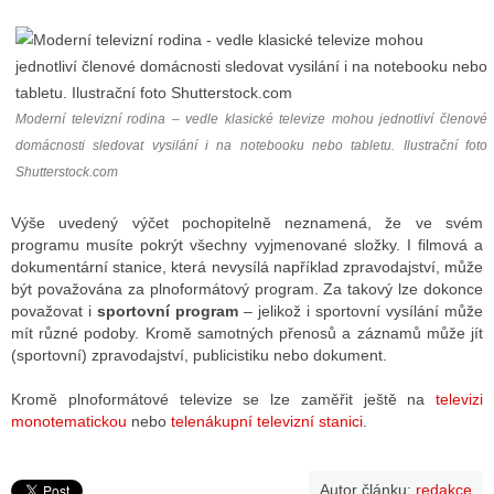
ALITY TELEVIZE
 TELEVIZÍ
Moderní televizní rodina – vedle klasické televize mohou jednotliví členové
domácnosti sledovat vysilání i na notebooku nebo tabletu. Ilustrační foto
VIZNÍ VYSÍLAČE
Shutterstock.com
Výše uvedený výčet pochopitelně neznamená, že ve svém
ALITY INTERNET
programu musíte pokrýt všechny vyjmenované složky. I filmová a
dokumentární stanice, která nevysílá například zpravodajství, může
RNETOVÁ RÁDIA
být považována za plnoformátový program. Za takový lze dokonce
považovat i
sportovní program
– jelikož i sportovní vysílání může
RNETOVÉ STRÁNKY RÁDIÍ
mít různé podoby. Kromě samotných přenosů a záznamů může jít
(sportovní) zpravodajství, publicistiku nebo dokument.
RNETOVÉ STRÁNKY TV
Kromě plnoformátové televize se lze zaměřit ještě na
televizi
monotematickou
nebo
telenákupní televizní stanici
.
ALITY TISK
Autor článku:
redakce