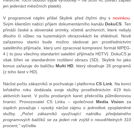
měsíčně, roční období vyjde výhodněji – na 3850 Kč (diváci zaplatí
jen jedenáct měsíčních plateb).
V programové náplni přišel Skylink před čtyřmi dny s
novinkou
.
GY
Svým klientům nabízí příjem dokumentárního kanálu
DokuCS
. Ten
přináší české a slovenské snímky, včetně archivních, které nebyly
 SE STÁT BLOGEREM
dlouho či vůbec na tuzemských obrazovkách ke shlédnutí. Nově
zařazenou stanici bude možno sledovat jen prostřednictvím
EX BLOGERA
satelitního přijímače, který umí zpracovat kompresní formát MPEG-
4 ( to jsou všechny standartní satelitní přijímače HDTV). DokuCS je
však šířen ve standardním rozlišení obrazu (SD). Skylink ho jako
bonus zařazuje do balíčku
Multi HD
, který obsahuje 26 programů
UZE
(z toho šest v HD).
X DISKUTÉRA NA RADIOTV
Nárůst počtu zákazníků si pochvaluje i platforma
CS Link
. Na konci
IV STARŠÍCH DISKUZÍ
loňského roku dodávala svoje služby prostřednictvím 419 tisíc
aktivních karet. V počtu prodaných karet překročila půlmilionovou
hranici. Provozovatel CS Linku – společnost
Media Vision
za
úspěch považuje i vysoký nárůst zájmu o jednotlivé zpoplatněné
služby.
„Počet zákazníků využívající nabídku předplatného
programových balíčků se za jeden rok zvýšil o neuvěřitelných 310
procent,“
vyčíslila