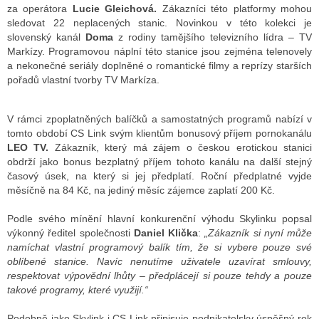
za operátora
Lucie Gleichová.
Zákazníci této platformy mohou
sledovat 22 neplacených stanic. Novinkou v této kolekci je
slovenský kanál
Doma
z rodiny tamějšího televizního lídra – TV
Markízy. Programovou náplní této stanice jsou zejména telenovely
a nekonečné seriály doplněné o romantické filmy a reprízy starších
pořadů vlastní tvorby TV Markíza.
V rámci zpoplatněných balíčků a samostatných programů nabízí v
tomto období CS Link svým klientům bonusový příjem pornokanálu
LEO TV.
Zákazník, který má zájem o českou erotickou stanici
obdrží jako bonus bezplatný příjem tohoto kanálu na další stejný
časový úsek, na který si jej předplatí. Roční předplatné vyjde
měsíčně na 84 Kč, na jediný měsíc zájemce zaplatí 200 Kč.
Podle svého mínění hlavní konkurenční výhodu Skylinku popsal
výkonný ředitel společnosti
Daniel Klička
:
„Zákazník si nyní může
namíchat vlastní programový balík tím, že si vybere pouze své
oblíbené stanice. Navíc nenutíme uživatele uzavírat smlouvy,
respektovat výpovědní lhůty – předplácejí si pouze tehdy a pouze
takové programy, které využijí.“
Podobně jako Skylink i CS Link připisuje podnikatelsky úspěšný rok