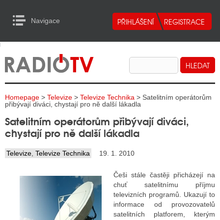
Navigace
urn to Content
Navigace
E
ALITY RADIA
ALITY TELEVIZE
Homepage
>
Televize
>
Televize Technika
> Satelitním operátorům
ALITY INTERNET
přibývají diváci, chystají pro ně další lákadla
Satelitním operátorům přibývají diváci,
ALITY TISK
chystají pro ně další lákadla
Televize
,
Televize Technika
19. 1. 2010
ALITY RADIA
Češi stále častěji přicházejí na
S RÁDIÍ
chuť satelitnímu příjmu
televizních programů. Ukazují to
ECHOVOST RÁDIÍ
informace od provozovatelů
satelitních platforem, kterým
O VYSÍLAČE