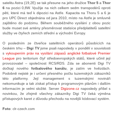
satelitu Astra (19,2E) se tak přesune na jeho družice
Thor 5
a
Thor
6
na pozici 0,8W. Využije na nich celkem sedm transpodérů oproti
pěti, které má teď k dipozici na Astře. Kapacita na Thoru 5 a 6 je
pro UPC Direct objednána od jara 2010, místo na Astře je smluvně
zajištěno do podzimu. Během souběžného vysílání z obou pozic
bude muset své antény přesměrovat statisíce předplatitelů satelitní
služby ve čtyřech zemích střední a východní Evropy.
O posledním ze čtveřice satelitních operátorů působících na
českém trhu –
Digi TV
jsme psali naposledy v pondělí v souvislosti
s
vykoupením práv na vysílání zápasů anglické fotbalové Premier
League
pro teritorium čtyř středoevropských států, které učinil její
provozovatel – společnost RCS/RDS. Zda se abonenti Digi TV
dočkají nového
fotbalového kanálu
, je zatím ve hvězdách.
Podobně nejisté je i určení přesného počtu tuzemských zákazníků
této platformy. Její management s tuzemskými novináři
nekomunikuje a tak získat přístup k programovým plánům i dalším
informacím je velmi složité. Server
Digizone.cz
naposledy přišel s
novinkou, že zřejmě všechny zákazníky Digi TV čeká výměna
přístupových karet z důvodu přechodu na novější kódovací systém.
Foto
: clr-czech.com