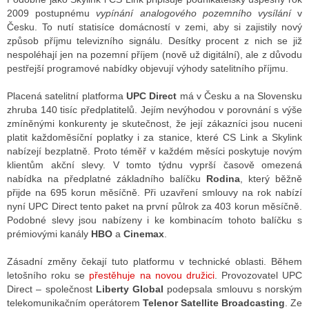
2009 postupnému
vypínání analogového pozemního vysílání
v
Česku. To nutí statisíce domácností v zemi, aby si zajistily nový
způsob příjmu televizního signálu. Desítky procent z nich se již
nespoléhají jen na pozemní příjem (nově už digitální), ale z důvodu
pestřejší programové nabídky objevují výhody satelitního příjmu.
Placená satelitní platforma
UPC Direct
má v Česku a na Slovensku
zhruba 140 tisíc předplatitelů. Jejím nevýhodou v porovnání s výše
zmíněnými konkurenty je skutečnost, že její zákazníci jsou nuceni
platit každoměsíční poplatky i za stanice, které CS Link a Skylink
nabízejí bezplatně. Proto téměř v každém měsíci poskytuje novým
klientům akční slevy. V tomto týdnu vyprší časově omezená
nabídka na předplatné základního balíčku
Rodina
, který běžně
přijde na 695 korun měsíčně. Při uzavření smlouvy na rok nabízí
nyní UPC Direct tento paket na první půlrok za 403 korun měsíčně.
Podobné slevy jsou nabízeny i ke kombinacím tohoto balíčku s
prémiovými kanály
HBO
a
Cinemax
.
Zásadní změny čekají tuto platformu v technické oblasti. Během
letošního roku se
přestěhuje na novou družici
. Provozovatel UPC
Direct – společnost
Liberty Global
podepsala smlouvu s norským
telekomunikačním operátorem
Telenor Satellite Broadcasting
. Ze