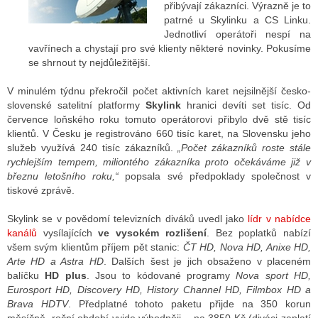
přibývají zákazníci. Výrazně je to
patrné u Skylinku a CS Linku.
Jednotliví operátoři nespí na
ALITY TELEVIZE
vavřínech a chystají pro své klienty některé novinky. Pokusíme
se shrnout ty nejdůležitější.
 TELEVIZÍ
V minulém týdnu překročil počet aktivních karet nejsilnější česko-
VIZNÍ VYSÍLAČE
slovenské satelitní platformy
Skylink
hranici devíti set tisíc. Od
července loňského roku tomuto operátorovi přibylo dvě stě tisíc
klientů. V Česku je registrováno 660 tisíc karet, na Slovensku jeho
služeb využívá 240 tisíc zákazníků.
„Počet zákazníků roste stále
ALITY INTERNET
rychlejším tempem, miliontého zákazníka proto očekáváme již v
březnu letošního roku,“
popsala své předpoklady společnost v
RNETOVÁ RÁDIA
tiskové zprávě.
RNETOVÉ STRÁNKY RÁDIÍ
Skylink se v povědomí televizních diváků uvedl jako
lídr v nabídce
kanálů
vysílajících
ve vysokém rozlišení
. Bez poplatků nabízí
RNETOVÉ STRÁNKY TV
všem svým klientům příjem pět stanic:
ČT HD, Nova HD, Anixe HD,
Arte HD a Astra HD
. Dalších šest je jich obsaženo v placeném
balíčku
HD plus
. Jsou to kódované programy
Nova sport HD,
Eurosport HD, Discovery HD, History Channel HD, Filmbox HD a
ALITY TISK
Brava HDTV
. Předplatné tohoto paketu přijde na 350 korun