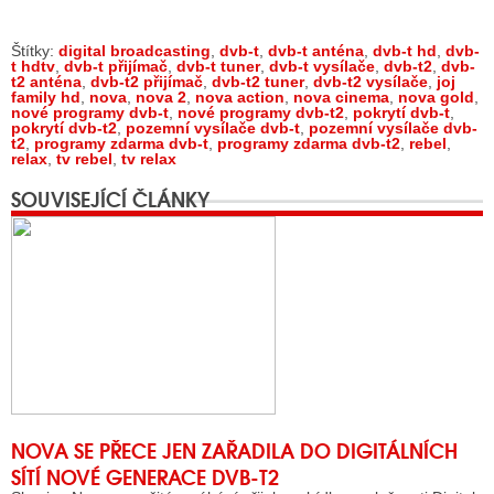
Štítky:
digital broadcasting
,
dvb-t
,
dvb-t anténa
,
dvb-t hd
,
dvb-
t hdtv
,
dvb-t přijímač
,
dvb-t tuner
,
dvb-t vysílače
,
dvb-t2
,
dvb-
t2 anténa
,
dvb-t2 přijímač
,
dvb-t2 tuner
,
dvb-t2 vysílače
,
joj
family hd
,
nova
,
nova 2
,
nova action
,
nova cinema
,
nova gold
,
nové programy dvb-t
,
nové programy dvb-t2
,
pokrytí dvb-t
,
pokrytí dvb-t2
,
pozemní vysílače dvb-t
,
pozemní vysílače dvb-
t2
,
programy zdarma dvb-t
,
programy zdarma dvb-t2
,
rebel
,
relax
,
tv rebel
,
tv relax
SOUVISEJÍCÍ ČLÁNKY
NOVA SE PŘECE JEN ZAŘADILA DO DIGITÁLNÍCH
SÍTÍ NOVÉ GENERACE DVB-T2