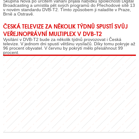
Skupina Nova po určitém váhání přijala nabídku společnosti Digital
Broadcasting a umístila pět svých programů do Přechodové sítě 13
v novém standardu DVB-T2. Tímto způsobem ji naladíte v Praze,
Brně a Ostravě.
ČESKÁ TELEVIZE ZA NĚKOLIK TÝDNŮ SPUSTÍ SVŮJ
VEŘEJNOPRÁVNÍ MULTIPLEX V DVB-T2
Vysílání v DVB-T2 bude za několik týdnů provozovat i Česká
televize. V jednom dni spustí většinu vysílačů. Díky tomu pokryje až
96 procent obyvatel. V červnu by pokrytí mělo přesáhnout 99
procent.