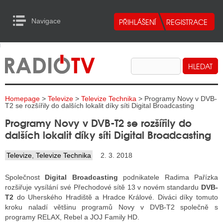
Navigace
urn to Content
Navigace
E
ALITY RADIA
ALITY TELEVIZE
Homepage
>
Televize
>
Televize Technika
> Programy Novy v DVB-
ALITY INTERNET
T2 se rozšířily do dalších lokalit díky síti Digital Broadcasting
Programy Novy v DVB-T2 se rozšířily do
ALITY TISK
dalších lokalit díky síti Digital Broadcasting
Televize
,
Televize Technika
2. 3. 2018
ALITY RADIA
Společnost
Digital Broadcasting
podnikatele Radima Pařízka
S RÁDIÍ
rozšiřuje vysílání své Přechodové sítě 13 v novém standardu
DVB-
T2
do Uherského Hradiště a Hradce Králové. Diváci díky tomuto
ECHOVOST RÁDIÍ
kroku naladí většinu programů Novy v DVB-T2 společně s
programy RELAX, Rebel a JOJ Family HD.
O VYSÍLAČE