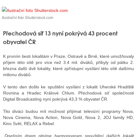
Ilustrační foto Shutterstock.com
ALITY TELEVIZE
Přechodová síť 13 nyní pokrývá 43 procent
 TELEVIZÍ
obyvatel ČR
VIZNÍ VYSÍLAČE
K prvním šesti lokalitám v Praze, Ostravě a Brně, které umožňovaly
příjem této sítě pro více než 3.4 mil. diváků, přibyly od pátku 2.
ALITY INTERNET
března další dvě lokality, které zpřístupní vysílání této sítě dalšímu
milionu diváků.
RNETOVÁ RÁDIA
V tento den došlo ke spuštění vysílání z lokalit Uherské Hradiště
RNETOVÉ STRÁNKY RÁDIÍ
Rovnina a Hradec Králové Chlum. Přechodová síť společnosti
Digital Broadcasting nyní pokrývá 43,3 % obyvatel ČR.
RNETOVÉ STRÁNKY TV
Tito diváci budou mít možnost přijímat televizní programy Nova,
Nova Cinema, Nova Action, Nova Gold, Nova 2, JOJ family HD,
Kino Svět, RELAX a Rebel.
ALITY TISK
„
Dnešním dnem plníme harmonogram spouštění dalších lokalit