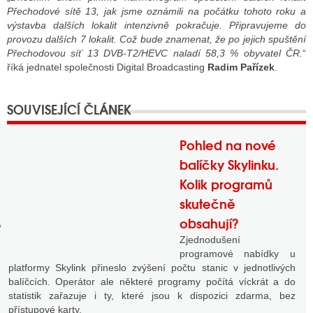
Přechodové sítě 13, jak jsme oznámili na počátku tohoto roku a
výstavba dalších lokalit intenzivně pokračuje. Připravujeme do
provozu dalších 7 lokalit. Což bude znamenat, že po jejich spuštění
GY
Přechodovou síť 13 DVB-T2/HEVC naladí 58,3 % obyvatel ČR.
“
říká jednatel společnosti Digital Broadcasting
Radim Pařízek
.
 SE STÁT BLOGEREM
EX BLOGERA
Pohled na nové
UZE
balíčky Skylinku.
Kolik programů
X DISKUTÉRA NA RADIOTV
skutečně
IV STARŠÍCH DISKUZÍ
obsahují?
Zjednodušení
programové nabídky u
platformy Skylink přineslo zvýšení počtu stanic v jednotlivých
balíčcích. Operátor ale některé programy počítá víckrát a do
statistik zařazuje i ty, které jsou k dispozici zdarma, bez
přístupové karty.