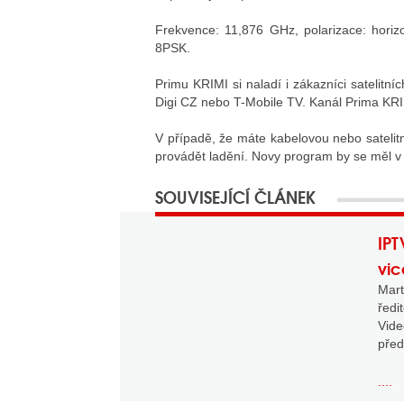
Frekvence: 11,876 GHz, polarizace: hori
8PSK.
Primu KRIMI si naladí i zákazníci satelit
Digi CZ nebo T-Mobile TV. Kanál Prima KRIM
V případě, že máte kabelovou nebo satelit
provádět ladění. Novy program by se měl v 
IPT
vic
Mar
ředi
Vid
před
....