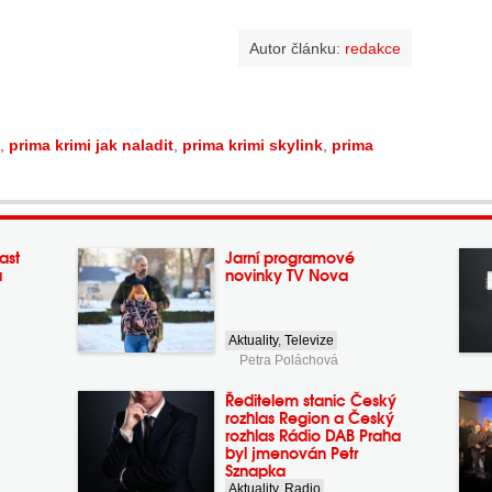
Autor článku:
redakce
,
prima krimi jak naladit
,
prima krimi skylink
,
prima
ast
Jarní programové
a
novinky TV Nova
Aktuality
,
Televize
Petra Poláchová
Ředitelem stanic Český
rozhlas Region a Český
rozhlas Rádio DAB Praha
byl jmenován Petr
Sznapka
Aktuality
,
Radio