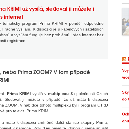
ma KRIMI už vysílá, sledovat ji můžete i
s internet
ý tematický program Prima KRIMI v pondělí odpoledne
jil řádné vysílání. K dispozici je u kabelových i satelitních
átorů a vysílání funguje bez problémů i přes internet bez
osti registrace.
AX, nebo Prima ZOOM? V tom případě
Voy
víc
RIMI
Sky
yní.
Prima KRIMI
vysílá v
multiplexu 3
společnosti Czech
. Sledovat ji můžete v případě, že už máte k dispozici
do 
a ZOOM. V nabídce tohoto multiplexu byl i program ČT :D
ávě pro televizi Prima KRIMI.
Och
opus
 a máte k dispozici zmíněné další stanice skupiny Prima,
jevit v nabídce. Pokud jej nevidíte, doporučujeme spustit