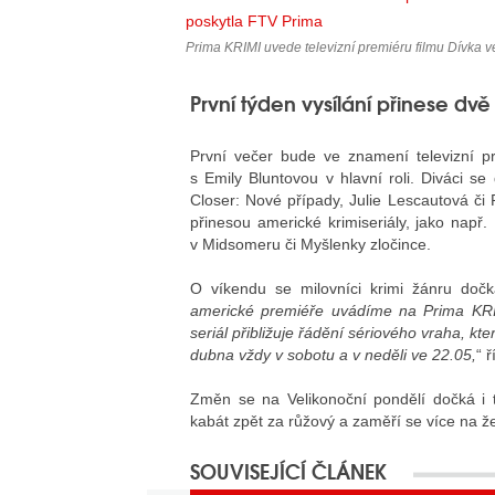
Prima KRIMI uvede televizní premiéru filmu Dívka ve 
První týden vysílání přinese d
První večer bude ve znamení televizní 
s Emily Bluntovou v hlavní roli. Diváci se
Closer: Nové případy, Julie Lescautová či
přinesou americké krimiseriály, jako např. 
v Midsomeru či Myšlenky zločince.
O víkendu se milovníci krimi žánru dočk
americké premiéře uvádíme na Prima KRIMI
seriál přibližuje řádění sériového vraha, kt
dubna vždy v sobotu a v neděli ve 22.05,
“ 
Změn se na Velikonoční pondělí dočká i 
kabát zpět za růžový a zaměří se více na ž