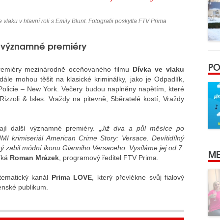
vlaku v hlavní roli s Emily Blunt. Fotografii poskytla FTV Prima
vě významné premiéry
PO
premiéry mezinárodně oceňovaného filmu
Dívka ve vlaku
 dále mohou těšit na klasické kriminálky, jako je Odpadlík,
 Policie – New York. Večery budou naplněny napětím, které
Rizzoli & Isles: Vraždy na pitevně, Sběratelé kostí, Vraždy
ají další významné premiéry. „
Již dva a půl měsíce po
 krimiseriál American Crime Story: Versace. Devítidílný
erý zabil módní ikonu Gianniho Versaceho. Vysíláme jej od 7.
ME
říká
Roman Mrázek
, programový ředitel FTV Prima.
tematický kanál
Prima LOVE
, který převlékne svůj fialový
enské publikum.