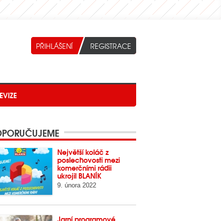
EVIZE
PORUČUJEME
Největší koláč z
poslechovosti mezi
komerčními rádii
ukrojil BLANÍK
9. února 2022
Jarní programové