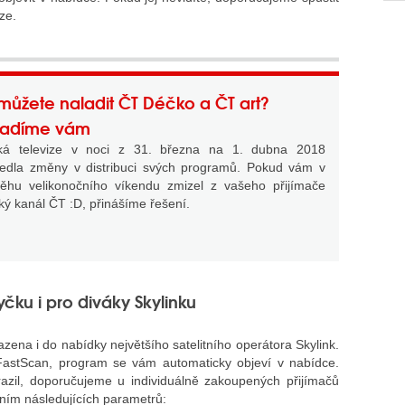
ze.
ůžete naladit ČT Déčko a ČT art?
radíme vám
ká televize v noci z 31. března na 1. dubna 2018
edla změny v distribuci svých programů. Pokud vám v
ěhu velikonočního víkendu zmizel z vašeho přijímače
ký kanál ČT :D, přinášíme řešení.
čku i pro diváky Skylinku
zena i do nabídky největšího satelitního operátora Skylink.
astScan, program se vám automaticky objeví v nabídce.
il, doporučujeme u individuálně zakoupených přijímačů
ním následujících parametrů: