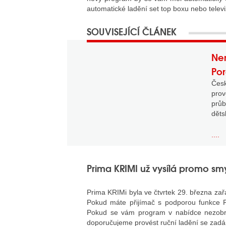
automatické ladění set top boxu nebo televi
Nem
Po
Čes
prov
průb
děts
....
Prima KRIMI už vysílá promo smy
Prima KRIMi byla ve čtvrtek 29. března zařa
Pokud máte přijímač s podporou funkce F
Pokud se vám program v nabídce nezobraz
doporučujeme provést ruční ladění se zadá