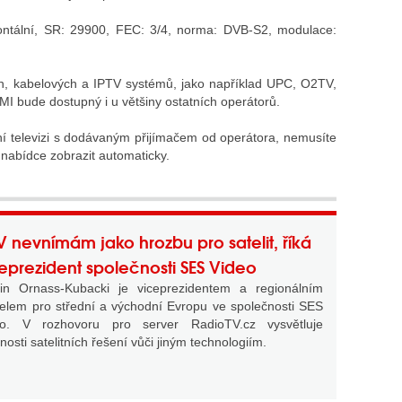
zontální, SR: 29900, FEC: 3/4, norma: DVB-S2, modulace:
ních, kabelových a IPTV systémů, jako například UPC, O2TV,
I bude dostupný i u většiny ostatních operátorů.
ní televizi s dodávaným přijímačem od operátora, nemusíte
nabídce zobrazit automaticky.
V nevnímám jako hrozbu pro satelit, říká
eprezident společnosti SES Video
tin Ornass-Kubacki je viceprezidentem a regionálním
telem pro střední a východní Evropu ve společnosti SES
eo. V rozhovoru pro server RadioTV.cz vysvětluje
nosti satelitních řešení vůči jiným technologiím.