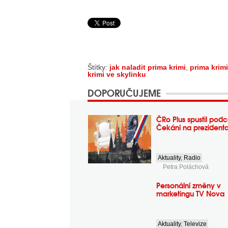
Štítky:
jak naladit prima krimi
,
prima krimi
krimi ve skylinku
DOPORUČUJEME
ČRo Plus spustil podc
Čekání na prezident
Aktuality
,
Radio
Petra Poláchová
Personální změny v
marketingu TV Nova
Aktuality
,
Televize