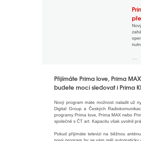
Pri
pře
Nov
zahá
oper
nutn
....
Přijímáte Prima love, Prima M
budete moci sledovat i Prima K
Nový program máte možnost naladit už n
Digital Group a Českých Radiokomunikací
programy Prima love, Prima MAX nebo Prim
společně s ČT art. Kapacitu však uvolnil pr
Pokud přijímáte televizi na běžnou anténu
nový program by se vám měl automaticky ob