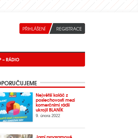
P – RÁDIO
PORUČUJEME
Největší koláč z
poslechovosti mezi
komerčními rádii
ukrojil BLANÍK
9. února 2022
Jarní programové