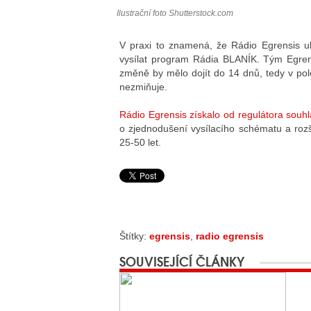
Ilustrační foto Shutterstock.com
V praxi to znamená, že Rádio Egrensis u
vysílat program Rádia BLANÍK. Tým Egren
změně by mělo dojít do 14 dnů, tedy v pol
nezmiňuje.
Rádio Egrensis získalo od regulátora so
o zjednodušení vysílacího schématu a rozš
25-50 let.
Štítky:
egrensis
,
radio egrensis
SOUVISEJÍCÍ ČLÁNKY