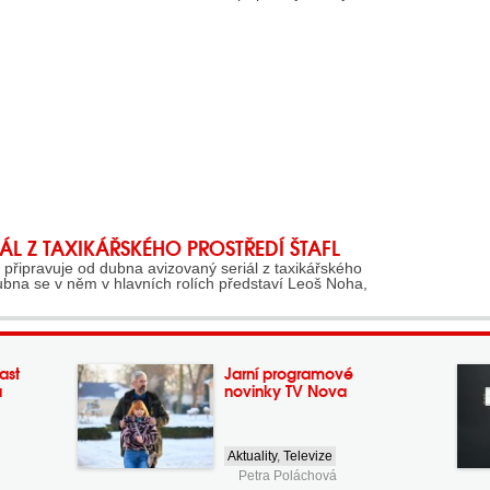
ÁL Z TAXIKÁŘSKÉHO PROSTŘEDÍ ŠTAFL
připravuje od dubna avizovaný seriál z taxikářského
ubna se v něm v hlavních rolích představí Leoš Noha,
ast
Jarní programové
a
novinky TV Nova
Aktuality
,
Televize
Petra Poláchová