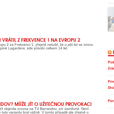
H VRÁTIL Z FREKVENCE 1 NA EVROPU 2
pu 2 za Frekvenci 1, zřejmě netušil, že o pět let se znovu
upině Lagardere, kde působí celkem 14 let.
Pod
Zrá
Pri
Div
Per
NDOV? MŮŽE JÍT O UŽITEČNOU PROVOKACI
těž objevila zrovna na TV Barrandov, zní úsměvně. Není
 tuto variantu bral vážně. V tomto případě jde zřejmě o