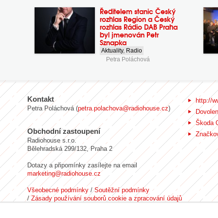
Ředitelem stanic Český
rozhlas Region a Český
rozhlas Rádio DAB Praha
byl jmenován Petr
Sznapka
Aktuality
,
Radio
Petra Poláchová
Kontakt
http://w
Petra Poláchová (
petra.polachova@radiohouse.cz
)
Dovole
Škoda 
Obchodní zastoupení
Značkov
Radiohouse s.r.o.
Bělehradská 299/132, Praha 2
Dotazy a připomínky zasílejte na email
marketing@radiohouse.cz
Všeobecné podmínky
/
Soutěžní podmínky
/
Zásady používání souborů cookie a zpracování údajů