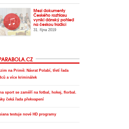
Mezi dokumenty
Českého rozhlasu
vynikl dánský pohled
na českou tradici
31. října 2019
PARABOLA.CZ
zim na Primě: Návrat Polabí, třetí řada
dců a více kriminálek
ma sport se zaměří na fotbal, hokej, florbal.
áky čeká řada překvapení
siana testuje nové HD programy