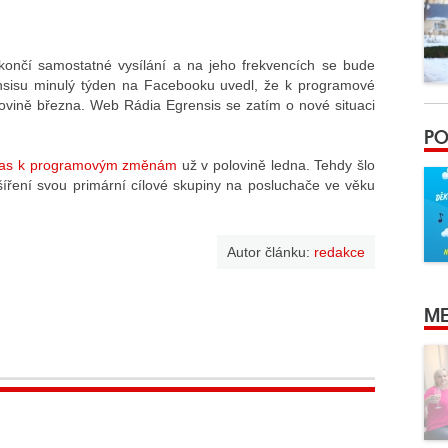
končí samostatné vysílání a na jeho frekvencích se bude
sisu minulý týden na Facebooku uvedl, že k programové
ovině března. Web Rádia Egrensis se zatím o nové situaci
PO
uhlas k programovým změnám
už v polovině ledna. Tehdy šlo
íření svou primární cílové skupiny na posluchače ve věku
Autor článku:
redakce
ME