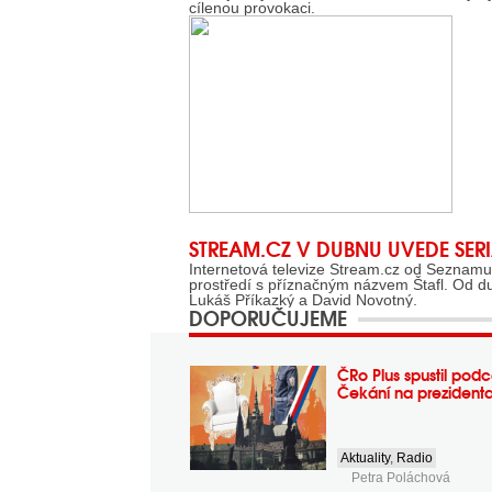
cílenou provokaci.
STREAM.CZ V DUBNU UVEDE SERI
Internetová televize Stream.cz od Seznamu 
prostředí s příznačným názvem Štafl. Od d
Lukáš Příkazký a David Novotný.
DOPORUČUJEME
ČRo Plus spustil podc
Čekání na prezident
Aktuality
,
Radio
Petra Poláchová