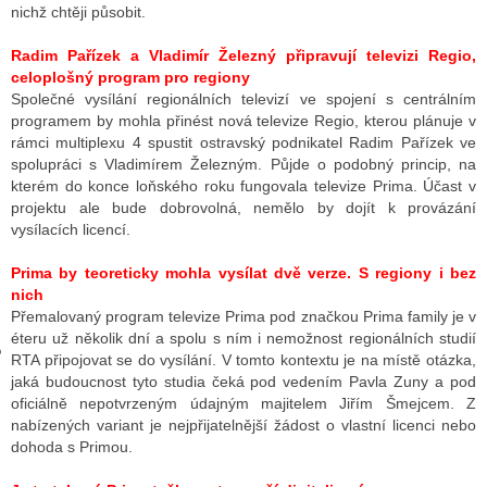
nichž chtěji působit.
Radim Pařízek a Vladimír Železný připravují televizi Regio,
GY
celoplošný program pro regiony
Společné vysílání regionálních televizí ve spojení s centrálním
 SE STÁT BLOGEREM
programem by mohla přinést nová televize Regio, kterou plánuje v
rámci multiplexu 4 spustit ostravský podnikatel Radim Pařízek ve
EX BLOGERA
spolupráci s Vladimírem Železným. Půjde o podobný princip, na
kterém do konce loňského roku fungovala televize Prima. Účast v
projektu ale bude dobrovolná, nemělo by dojít k provázání
vysílacích licencí.
UZE
Prima by teoreticky mohla vysílat dvě verze. S regiony i bez
X DISKUTÉRA NA RADIOTV
nich
Přemalovaný program televize Prima pod značkou Prima family je v
IV STARŠÍCH DISKUZÍ
éteru už několik dní a spolu s ním i nemožnost regionálních studií
RTA připojovat se do vysílání. V tomto kontextu je na místě otázka,
jaká budoucnost tyto studia čeká pod vedením Pavla Zuny a pod
oficiálně nepotvrzeným údajným majitelem Jiřím Šmejcem. Z
nabízených variant je nejpřijatelnější žádost o vlastní licenci nebo
dohoda s Primou.