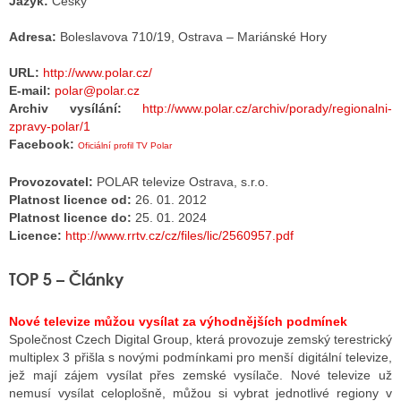
Jazyk:
Česky
Adresa:
Boleslavova 710/19, Ostrava – Mariánské Hory
ALITY TELEVIZE
URL:
http://www.polar.cz/
E-mail:
polar@polar.cz
 TELEVIZÍ
Archiv vysílání:
http://www.polar.cz/archiv/porady/regionalni-
zpravy-polar/1
VIZNÍ VYSÍLAČE
Facebook:
Oficiální profil TV Polar
Provozovatel:
POLAR televize Ostrava, s.r.o.
ALITY INTERNET
Platnost licence od:
26. 01. 2012
Platnost licence do:
25. 01. 2024
RNETOVÁ RÁDIA
Licence:
http://www.rrtv.cz/cz/files/lic/2560957.pdf
RNETOVÉ STRÁNKY RÁDIÍ
TOP 5 – Články
RNETOVÉ STRÁNKY TV
Nové televize můžou vysílat za výhodnějších podmínek
Společnost Czech Digital Group, která provozuje zemský terestrický
multiplex 3 přišla s novými podmínkami pro menší digitální televize,
ALITY TISK
jež mají zájem vysílat přes zemské vysílače. Nové televize už
nemusí vysílat celoplošně, můžou si vybrat jednotlivé regiony v