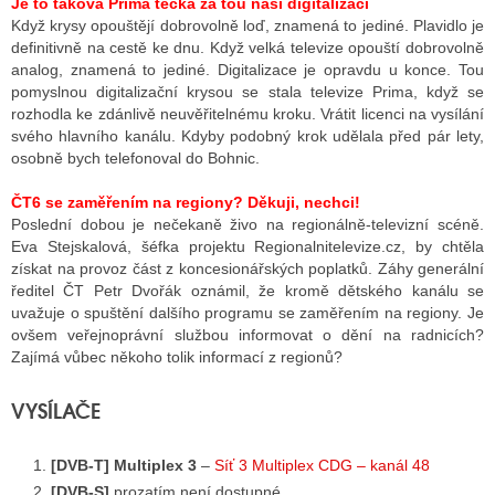
Je to taková Prima tečka za tou naší digitalizací
Když krysy opouštějí dobrovolně loď, znamená to jediné. Plavidlo je
definitivně na cestě ke dnu. Když velká televize opouští dobrovolně
analog, znamená to jediné. Digitalizace je opravdu u konce. Tou
pomyslnou digitalizační krysou se stala televize Prima, když se
rozhodla ke zdánlivě neuvěřitelnému kroku. Vrátit licenci na vysílání
svého hlavního kanálu. Kdyby podobný krok udělala před pár lety,
osobně bych telefonoval do Bohnic.
ČT6 se zaměřením na regiony? Děkuji, nechci!
Poslední dobou je nečekaně živo na regionálně-televizní scéně.
Eva Stejskalová, šéfka projektu Regionalnitelevize.cz, by chtěla
získat na provoz část z koncesionářských poplatků. Záhy generální
ředitel ČT Petr Dvořák oznámil, že kromě dětského kanálu se
uvažuje o spuštění dalšího programu se zaměřením na regiony. Je
ovšem veřejnoprávní službou informovat o dění na radnicích?
Zajímá vůbec někoho tolik informací z regionů?
VYSÍLAČE
[DVB-T] Multiplex 3
–
Síť 3 Multiplex CDG – kanál 48
[DVB-S]
prozatím není dostupné