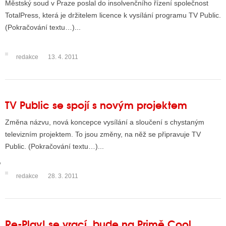
Městský soud v Praze poslal do insolvenčního řízení společnost
TotalPress, která je držitelem licence k vysílání programu TV Public.
(Pokračování textu…)...
GY
 SE STÁT BLOGEREM
redakce
13. 4. 2011
EX BLOGERA
TV Public se spojí s novým projektem
UZE
Změna názvu, nová koncepce vysílání a sloučení s chystaným
X DISKUTÉRA NA RADIOTV
televizním projektem. To jsou změny, na něž se připravuje TV
Public. (Pokračování textu…)...
IV STARŠÍCH DISKUZÍ
redakce
28. 3. 2011
Re-Play! se vrací, bude na Primě Cool