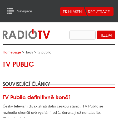
Navigace
urn to Content
Navigace
E
ALITY RADIA
ALITY TELEVIZE
Homepage
> Tagy > tv public
ALITY INTERNET
TV PUBLIC
ALITY TISK
SOUVISEJÍCÍ ČLÁNKY
ALITY RADIA
S RÁDIÍ
TV Public definitivně končí
ECHOVOST RÁDIÍ
Český televizní divák ztratí další českou stanici, TV Public se
rozhodla ukončit své vysílání, od 1. června ji už nenaladíte.
O VYSÍLAČE