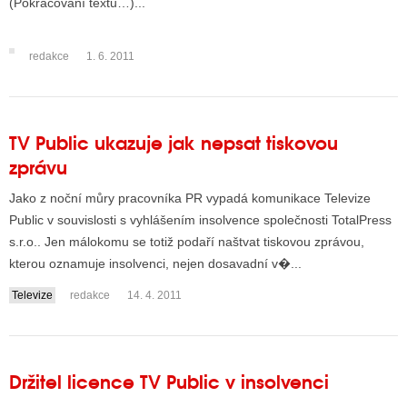
(Pokračování textu…)...
redakce
1. 6. 2011
ALITY TELEVIZE
 TELEVIZÍ
VIZNÍ VYSÍLAČE
TV Public ukazuje jak nepsat tiskovou
zprávu
ALITY INTERNET
Jako z noční můry pracovníka PR vypadá komunikace Televize
Public v souvislosti s vyhlášením insolvence společnosti TotalPress
RNETOVÁ RÁDIA
s.r.o.. Jen málokomu se totiž podaří naštvat tiskovou zprávou,
kterou oznamuje insolvenci, nejen dosavadní v�...
RNETOVÉ STRÁNKY RÁDIÍ
Televize
redakce
14. 4. 2011
RNETOVÉ STRÁNKY TV
ALITY TISK
Držitel licence TV Public v insolvenci