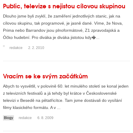
Public, televize s nejistou cílovou skupinou
Dlouho jsme byli zvyklí, že zaměření jednotlivých stanic, jak na
cílovou skupinu, tak programové, je jasně dané. Víme, že Nova,
Prima nebo Barrandov jsou plnoformátové, Z1 zpravodajská a
Óčko hudební. Pro diváka je diváka jistotou kdy�...
redakce
2. 2. 2010
Vracím se ke svým začátkům
Abych to vysvětlil, v polovině 60. let minulého století se konal jeden
z televizních festivalů a já tehdy byl krátce v Československé
televizi v Besedě na pětatřicítce. Tam jsme dostávali do vysílání
filmy klasického formátu. A v ...
Blogy
redakce
6. 8. 2009