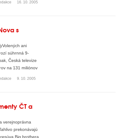
edakce
16. 10. 2005
 Nova s
VyVolených ani
hrozí súhrnná 9-
pak, Česká televize
árov na 131 miliónov
edakce
9. 10. 2005
umenty ČT a
la verejnoprávna
oľahlivo prekonávajú
presúva Big brothera