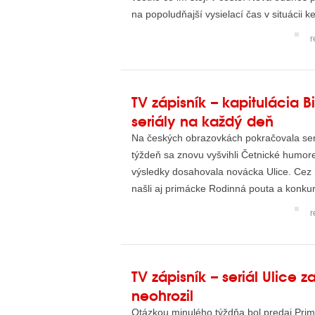
na popoludňajší vysielací čas v situácii ke
r
TV zápisník – kapitulácia B
seriály na každý deň
Na českých obrazovkách pokračovala ser
týždeň sa znovu vyšvihli Četnické humore
výsledky dosahovala novácka Ulice. Cez m
našli aj primácke Rodinná pouta a konku
r
TV zápisník – seriál Ulice z
neohrozil
Otázkou minulého týždňa bol predaj Prim