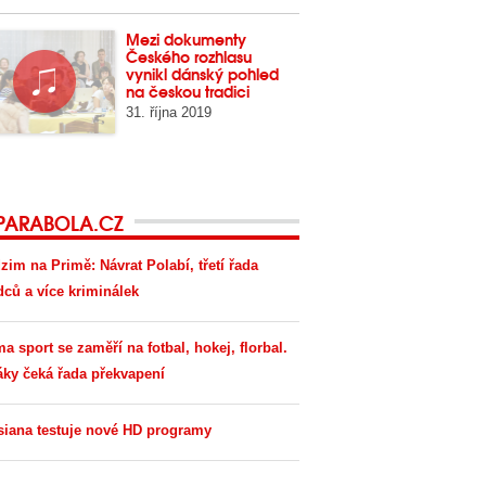
Mezi dokumenty
Českého rozhlasu
vynikl dánský pohled
na českou tradici
31. října 2019
PARABOLA.CZ
zim na Primě: Návrat Polabí, třetí řada
dců a více kriminálek
ma sport se zaměří na fotbal, hokej, florbal.
áky čeká řada překvapení
siana testuje nové HD programy