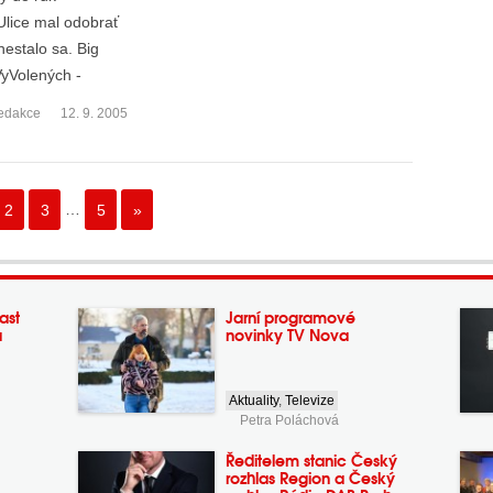
Ulice mal odobrať
estalo sa. Big
VyVolených -
edakce
12. 9. 2005
2
3
…
5
»
ast
Jarní programové
a
novinky TV Nova
Aktuality
,
Televize
Petra Poláchová
Ředitelem stanic Český
rozhlas Region a Český