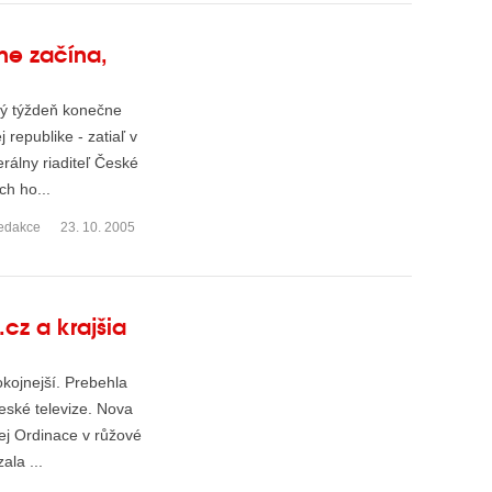
čne začína,
lý týždeň konečne
 republike - zatiaľ v
rálny riaditeľ České
ch ho...
edakce
23. 10. 2005
.cz a krajšia
okojnejší. Prebehla
eské televize. Nova
nej Ordinace v růžové
ala ...