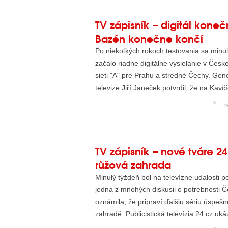
TV zápisník – digitál kone
Bazén konečne končí
Po niekoľkých rokoch testovania sa minu
začalo riadne digitálne vysielanie v Českej
sieti "A" pre Prahu a stredné Čechy. Gene
televize Jiří Janeček potvrdil, že na Kavčí
r
TV zápisník – nové tváre 24
růžová zahrada
Minulý týždeň bol na televízne udalosti p
jedna z mnohých diskusii o potrebnosti Č
oznámila, že pripraví ďalšiu sériu úspeš
zahradě. Publicistická televízia 24.cz ukáz