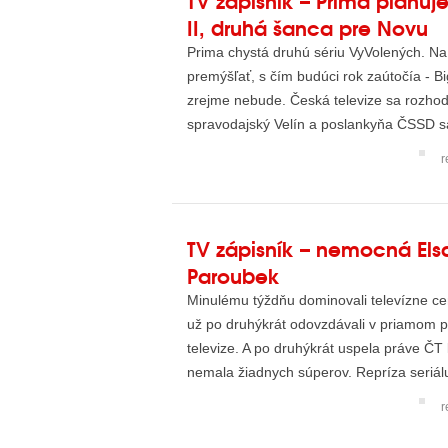
II, druhá šanca pre Novu
Prima chystá druhú sériu VyVolených. N
premýšľať, s čím budúci rok zaútočía - Big
zrejme nebude. Česká televize sa rozho
spravodajský Velín a poslankyňa ČSSD sa 
sťažnosťou...
r
TV zápisník – nemocná Els
Paroubek
Minulému týždňu dominovali televízne ce
už po druhýkrát odovzdávali v priamom 
televize. A po druhýkrát uspela práve ČT
nemala žiadnych súperov. Repríza seriál
města po...
r