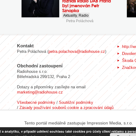
rozhlas Rádio DAB Praha
byl jmenován Petr
Sznapka
Aktuality
,
Radio
Petra Poláchová
Kontakt
http://w
Petra Poláchová (
petra.polachova@radiohouse.cz
)
Dovole
Škoda 
Obchodní zastoupení
Značkov
Radiohouse s.r.o.
Bělehradská 299/132, Praha 2
Dotazy a připomínky zasílejte na email
marketing@radiohouse.cz
Všeobecné podmínky
/
Soutěžní podmínky
/
Zásady používání souborů cookie a zpracování údajů
Tento portál mediálně zastupuje Impression Media, s.r.o.
nalytiku, v případě udělení souhlasu také cookies pro účely cílení reklamy a person
ight RadiaCZ s.r.o., IČO: 06533434, Sídlo: Koperníkova 794/6, Vinohr