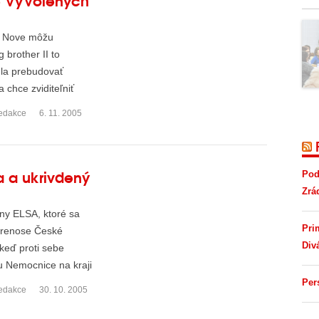
a Nove môžu
 brother II to
dla prebudovať
chce zviditeľniť
edakce
6. 11. 2005
a a ukrivdený
Pod
Zrá
ny ELSA, ktoré sa
Pri
prenose České
Div
 keď proti sebe
u Nemocnice na kraji
Per
edakce
30. 10. 2005