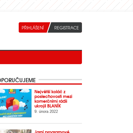
PORUČUJEME
Největší koláč z
poslechovosti mezi
komerčními rádii
ukrojil BLANÍK
9. února 2022
Jarní programové