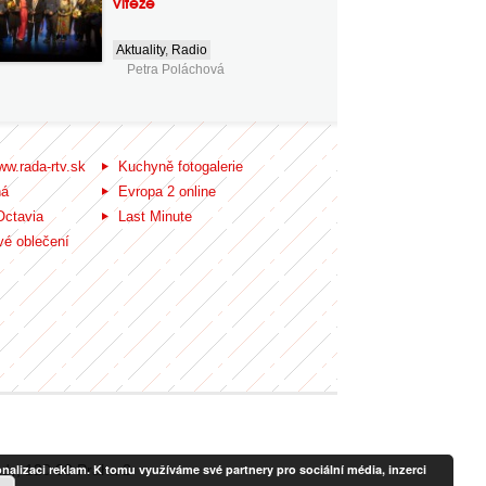
vítěze
Aktuality
,
Radio
Petra Poláchová
ww.rada-rtv.sk
Kuchyně fotogalerie
ná
Evropa 2 online
Octavia
Last Minute
é oblečení
alizaci reklam. K tomu využíváme své partnery pro sociální média, inzerci
ady, 120 00 Praha 2