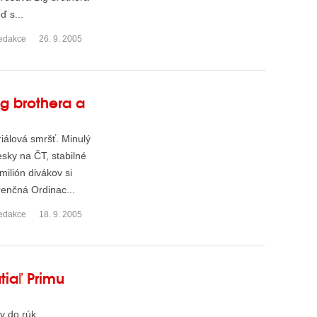
ď s...
edakce
26. 9. 2005
ig brothera a
iálová smršť. Minulý
sky na ČT, stabilné
ilión divákov si
renčná Ordinac...
edakce
18. 9. 2005
atiaľ Primu
y do rúk