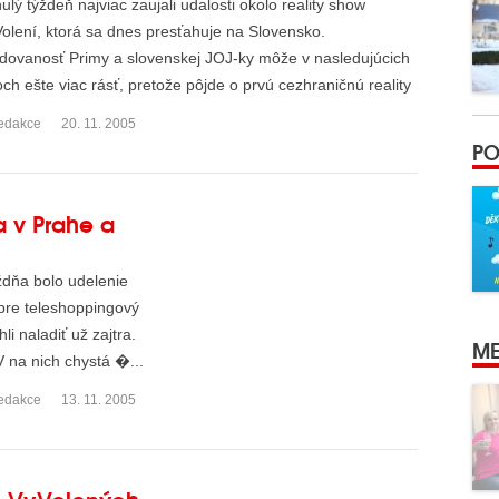
ulý týždeň najviac zaujali udalosti okolo reality show
olení, ktorá sa dnes presťahuje na Slovensko.
dovanosť Primy a slovenskej JOJ-ky môže v nasledujúcich
ch ešte viac rásť, pretože pôjde o prvú cezhraničnú reality
w v...
edakce
20. 11. 2005
PO
a v Prahe a
dňa bolo udelenie
pre teleshoppingový
i naladiť už zajtra.
ME
 na nich chystá �...
edakce
13. 11. 2005
je VyVolených