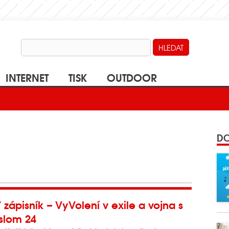
INTERNET
TISK
OUTDOOR
DO
 zápisník – VyVolení v exile a vojna s
slom 24