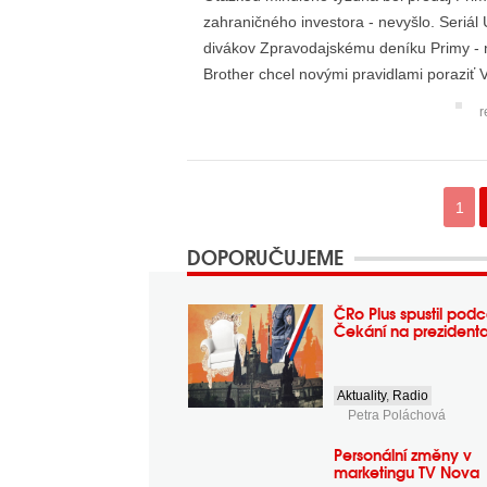
zahraničného investora - nevyšlo. Seriál 
divákov Zpravodajskému deníku Primy - n
Brother chcel novými pravidlami poraziť 
nevyšlo. Prima je zatia...
r
1
DOPORUČUJEME
ČRo Plus spustil podc
Čekání na prezident
Aktuality
,
Radio
Petra Poláchová
Personální změny v
marketingu TV Nova