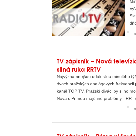
Min
VyV
Sle
dňo
sho
r
TV zápisník – Nová televízi
silná ruka RRTV
Najvýznamnejšou udalosťou minulého týž
dvoch pražských analógových frekvencii 
kanál TOP TV. Pražskí diváci by si ho mohl
Nova s Primou majú iné problémy - RRTV
r
TV zápisník – Prima plánu