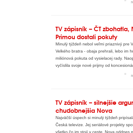
r
TV zápisník – ČT zbohatla,
Primou dostali pokuty
Minulý týždeň nebol veľmi priaznivý pre 
Velkého bratra - obaja prehrali, lebo im 
miliónová pokuta od vysielacej rady. Nao
vyčíslila svoje nové prijmy od koncesion
ko...
r
TV zápisník – silnejšie arg
chudobnejšia Nova
Najväčší úspech si minulý týždeň pripísa
Česká televize. Jej seriálové projekty sp
všetko čo im stojí v ceste. Nova oddnes 