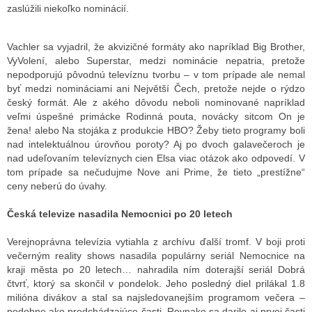
zaslúžili niekoľko nominácií.
Vachler sa vyjadril, že akvizičné formáty ako napríklad Big Brother,
VyVolení, alebo Superstar, medzi nominácie nepatria, pretože
nepodporujú pôvodnú televíznu tvorbu – v tom prípade ale nemal
byť medzi nomináciami ani Největší Čech, pretože nejde o rýdzo
český formát. Ale z akého dôvodu neboli nominované napríklad
veľmi úspešné primácke Rodinná pouta, novácky sitcom On je
žena! alebo Na stojáka z produkcie HBO? Žeby tieto programy boli
nad intelektuálnou úrovňou poroty? Aj po dvoch galavečeroch je
nad udeľovaním televíznych cien Elsa viac otázok ako odpovedí. V
tom prípade sa nečudujme Nove ani Prime, že tieto „prestížne“
ceny neberú do úvahy.
Česká televize nasadila Nemocnici po 20 letech
Verejnoprávna televízia vytiahla z archívu ďalší tromf. V boji proti
večerným reality shows nasadila populárny seriál Nemocnice na
kraji města po 20 letech… nahradila ním doterajší seriál Dobrá
čtvrť, ktorý sa skončil v pondelok. Jeho posledný diel prilákal 1.8
milióna divákov a stal sa najsledovanejším programom večera –
podobne ako predchádzajúce časti. Rovnako sa darilo aj prvej časti