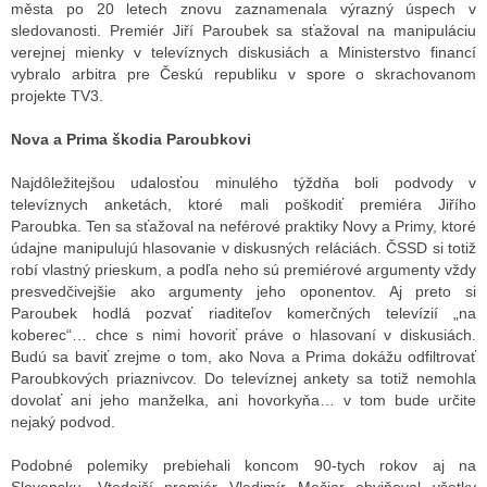
města po 20 letech znovu zaznamenala výrazný úspech v
sledovanosti. Premiér Jiří Paroubek sa sťažoval na manipuláciu
verejnej mienky v televíznych diskusiách a Ministerstvo financí
ALITY TELEVIZE
vybralo arbitra pre Českú republiku v spore o skrachovanom
projekte TV3.
 TELEVIZÍ
Nova a Prima škodia Paroubkovi
VIZNÍ VYSÍLAČE
Najdôležitejšou udalosťou minulého týždňa boli podvody v
televíznych anketách, ktoré mali poškodiť premiéra Jiřího
Paroubka. Ten sa sťažoval na neférové praktiky Novy a Primy, ktoré
ALITY INTERNET
údajne manipulujú hlasovanie v diskusných reláciách. ČSSD si totiž
robí vlastný prieskum, a podľa neho sú premiérové argumenty vždy
RNETOVÁ RÁDIA
presvedčivejšie ako argumenty jeho oponentov. Aj preto si
Paroubek hodlá pozvať riaditeľov komerčných televízií „na
RNETOVÉ STRÁNKY RÁDIÍ
koberec“… chce s nimi hovoriť práve o hlasovaní v diskusiách.
Budú sa baviť zrejme o tom, ako Nova a Prima dokážu odfiltrovať
RNETOVÉ STRÁNKY TV
Paroubkových priaznivcov. Do televíznej ankety sa totiž nemohla
dovolať ani jeho manželka, ani hovorkyňa… v tom bude určite
nejaký podvod.
ALITY TISK
Podobné polemiky prebiehali koncom 90-tych rokov aj na