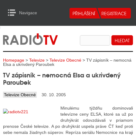
Navigace
urn to Content
Navigace
E
ALITY RADIA
ALITY TELEVIZE
Homepage
>
Televize
>
Televize Obecné
> TV zápisník – nemocná
ALITY INTERNET
Elsa a ukrivdený Paroubek
TV zápisník – nemocná Elsa a ukrivdený
ALITY TISK
Paroubek
Televize Obecné
30. 10. 2005
ALITY RADIA
Minulému týždňu dominovali
S RÁDIÍ
televízne ceny ELSA, ktoré sa už po
druhýkrát odovzdávali v priamom
ECHOVOST RÁDIÍ
prenose České televize. A po druhýkrát uspela práve ČT keď proti
sebe nemala žiadnych súperov. Repríza seriálu Nemocnice na kraji
O VYSÍLAČE