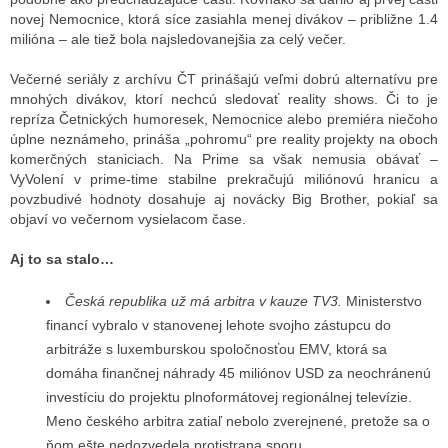
novej Nemocnice, ktorá síce zasiahla menej divákov – približne 1.4
milióna – ale tiež bola najsledovanejšia za celý večer.
Večerné seriály z archívu ČT prinášajú veľmi dobrú alternatívu pre
mnohých divákov, ktorí nechcú sledovať reality shows. Či to je
repríza Četnických humoresek, Nemocnice alebo premiéra niečoho
úplne neznámeho, prináša „pohromu“ pre reality projekty na oboch
komerčných staniciach. Na Prime sa však nemusia obávať –
VyVolení v prime-time stabilne prekračujú miliónovú hranicu a
povzbudivé hodnoty dosahuje aj novácky Big Brother, pokiaľ sa
objaví vo večernom vysielacom čase.
Aj to sa stalo…
Česká republika už má arbitra v kauze TV3.
Ministerstvo
financí vybralo v stanovenej lehote svojho zástupcu do
arbitráže s luxemburskou spoločnosťou EMV, ktorá sa
domáha finančnej náhrady 45 miliónov USD za neochránenú
investíciu do projektu plnoformátovej regionálnej televízie.
Meno českého arbitra zatiaľ nebolo zverejnené, pretože sa o
ňom ešte nedozvedela protistrana sporu.