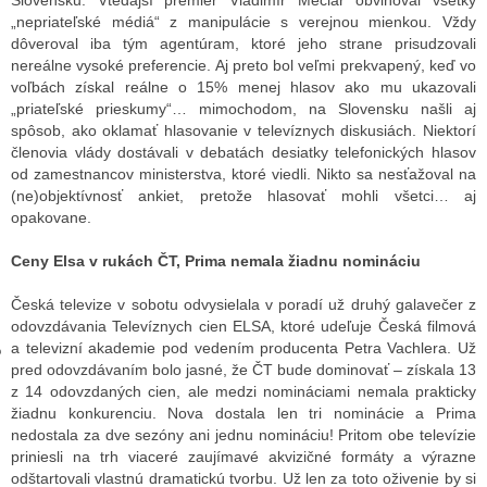
Slovensku. Vtedajší premiér Vladimír Mečiar obviňoval všetky
„nepriateľské médiá“ z manipulácie s verejnou mienkou. Vždy
dôveroval iba tým agentúram, ktoré jeho strane prisudzovali
nereálne vysoké preferencie. Aj preto bol veľmi prekvapený, keď vo
GY
voľbách získal reálne o 15% menej hlasov ako mu ukazovali
„priateľské prieskumy“… mimochodom, na Slovensku našli aj
 SE STÁT BLOGEREM
spôsob, ako oklamať hlasovanie v televíznych diskusiách. Niektorí
členovia vlády dostávali v debatách desiatky telefonických hlasov
EX BLOGERA
od zamestnancov ministerstva, ktoré viedli. Nikto sa nesťažoval na
(ne)objektívnosť ankiet, pretože hlasovať mohli všetci… aj
opakovane.
UZE
Ceny Elsa v rukách ČT, Prima nemala žiadnu nomináciu
X DISKUTÉRA NA RADIOTV
Česká televize v sobotu odvysielala v poradí už druhý galavečer z
IV STARŠÍCH DISKUZÍ
odovzdávania Televíznych cien ELSA, ktoré udeľuje Česká filmová
a televizní akademie pod vedením producenta Petra Vachlera. Už
pred odovzdávaním bolo jasné, že ČT bude dominovať – získala 13
z 14 odovzdaných cien, ale medzi nomináciami nemala prakticky
žiadnu konkurenciu. Nova dostala len tri nominácie a Prima
nedostala za dve sezóny ani jednu nomináciu! Pritom obe televízie
priniesli na trh viaceré zaujímavé akvizičné formáty a výrazne
odštartovali vlastnú dramatickú tvorbu. Už len za toto oživenie by si