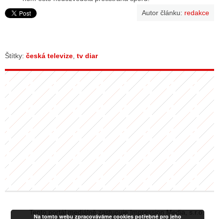
Autor článku:
redakce
Štítky:
česká televize
,
tv diar
Tento portál mediálně zastupuje Impression Media, s.r.o.
Na tomto webu zpracováváme cookies potřebné pro jeho