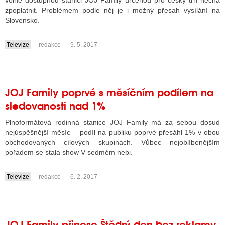
volně dostupnou stanici JOJ Family určenou pro český trh nechá
zpoplatnit. Problémem podle něj je i možný přesah vysílání na
Slovensko.
ALITY TELEVIZE
Televize
redakce
9. 5. 2017
....
 TELEVIZÍ
VIZNÍ VYSÍLAČE
JOJ Family poprvé s měsíčním podílem na
sledovanosti nad 1%
ALITY INTERNET
Plnoformátová rodinná stanice JOJ Family má za sebou dosud
RNETOVÁ RÁDIA
nejúspěšnější měsíc – podíl na publiku poprvé přesáhl 1% v obou
obchodovaných cílových skupinách. Vůbec nejoblíbenějším
RNETOVÉ STRÁNKY RÁDIÍ
pořadem se stala show V sedmém nebi.
RNETOVÉ STRÁNKY TV
Televize
redakce
6. 2. 2017
....
ALITY TISK
JOJ Family přinese Štědrý den bez reklamy