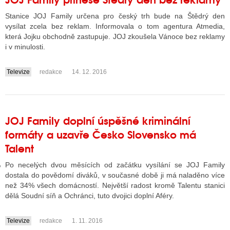
Stanice JOJ Family určena pro český trh bude na Štědrý den
vysílat zcela bez reklam. Informovala o tom agentura Atmedia,
GY
která Jojku obchodně zastupuje. JOJ zkoušela Vánoce bez reklamy
i v minulosti.
 SE STÁT BLOGEREM
Televize
redakce
14. 12. 2016
EX BLOGERA
....
UZE
JOJ Family doplní úspěšné kriminální
formáty a uzavře Česko Slovensko má
X DISKUTÉRA NA RADIOTV
Talent
IV STARŠÍCH DISKUZÍ
Po necelých dvou měsících od začátku vysílání se JOJ Family
dostala do povědomí diváků, v současné době ji má naladěno více
než 34% všech domácností. Největší radost kromě Talentu stanici
dělá Soudní síň a Ochránci, tuto dvojici doplní Aféry.
Televize
redakce
1. 11. 2016
....