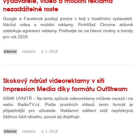
vydavatele, video a mobilní reklama
nezadržitelně roste
Google a Facebook posilují pozice v boji s tradičními vydavateli.
ALITY TELEVIZE
Nárůst videa a mobilní reklamy. Prohlížeč Chrome aktivně
zablokuje agresivní reklamy. Podívejte se na hlavní změny a trendy
 TELEVIZÍ
pro rok 2018.
VIZNÍ VYSÍLAČE
Internet
redakce
8. 1. 2018
....
ALITY INTERNET
RNETOVÁ RÁDIA
Skokový nárůst videoreklamy v síti
Impression Media díky formátu OutStream
RNETOVÉ STRÁNKY RÁDIÍ
GRAF UVNITŘ – Na tento způsob videoreklamy můžete narazit i na
RNETOVÉ STRÁNKY TV
webu RadioTV.cz. Podle prvotních ohlasů tento formát je
přijatelnější pro uživatele. Reklamní sdělení totiž nepřekrývá
žádnou část obsahu, pouze jej doplňuje.
ALITY TISK
Internet
redakce
3. 1. 2018
....