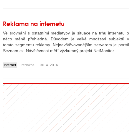
GY
Reklama na internetu
 SE STÁT BLOGEREM
Ve srovnání s ostatními mediatypy je situace na trhu internetu o
něco méně přehledná. Důvodem je velké množství subjektů v
EX BLOGERA
tomto segmentu reklamy. Nejnavštěvovanějším serverem je portál
Seznam.cz. Návštěvnost měří výzkumný projekt NetMonitor.
Internet
redakce
30. 4. 2016
UZE
....
X DISKUTÉRA NA RADIOTV
IV STARŠÍCH DISKUZÍ