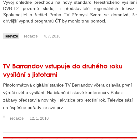
Vývoj ohledně přechodu na nový standard terestrického vysílání
DVB-T2 pozorně sledují i představitelé regionálních televizí.
Spolumajitel a ředitel Praha TV Přemysl Svora se domnívá, že
ALITY TELEVIZE
dřívější vypnutí programů ČT by mohlo trhu pomoci.
 TELEVIZÍ
Televize
redakce
4. 7. 2018
....
VIZNÍ VYSÍLAČE
TV Barrandov vstupuje do druhého roku
ALITY INTERNET
vysílání s jistotami
RNETOVÁ RÁDIA
Plnoformátová digitální stanice TV Barrandov včera oslavila první
RNETOVÉ STRÁNKY RÁDIÍ
výročí svého vysílání. Na bilanční tiskové konferenci v Paláci
zábavy představila novinky i akvizice pro letošní rok. Televize sází
RNETOVÉ STRÁNKY TV
na úspěšné pořady ze své prv...
redakce
12. 1. 2010
ALITY TISK