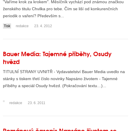
"Vaříme krok za krokem". Měsíčník vychází pod známou značkou
ženského titulu Chvilka pro tebe. Čím se liší od konkurenčních
periodik o vaření? Především s...
ALITY TELEVIZE
Tisk
redakce
23. 4. 2012
 TELEVIZÍ
VIZNÍ VYSÍLAČE
Bauer Media: Tajemné příběhy, Osudy
hvězd
ALITY INTERNET
TITULNÍ STRANY UVNITŘ - Vydavatelství Bauer Media uvedlo na
RNETOVÁ RÁDIA
stánky s tiskem třetí číslo novinky Napsáno životem - Tajemné
příběhy a speciál Osudy hvězd. (Pokračování textu…)...
RNETOVÉ STRÁNKY RÁDIÍ
RNETOVÉ STRÁNKY TV
redakce
23. 6. 2011
ALITY TISK
Románový časopis Napsáno životem se