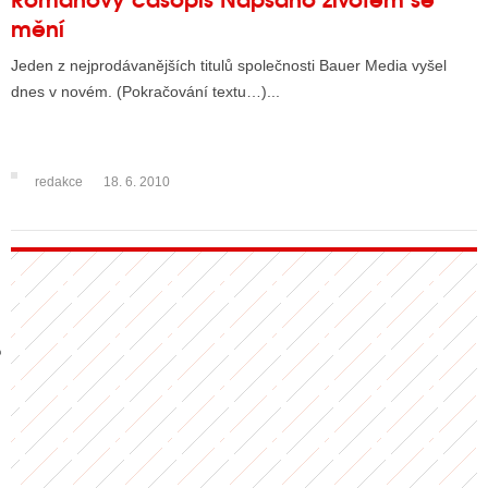
mění
Jeden z nejprodávanějších titulů společnosti Bauer Media vyšel
GY
dnes v novém. (Pokračování textu…)...
 SE STÁT BLOGEREM
EX BLOGERA
redakce
18. 6. 2010
UZE
X DISKUTÉRA NA RADIOTV
IV STARŠÍCH DISKUZÍ