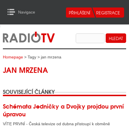
Navigace
urn to Content
Navigace
E
ALITY RADIA
ALITY TELEVIZE
Homepage
> Tagy > jan mrzena
ALITY INTERNET
JAN MRZENA
ALITY TISK
SOUVISEJÍCÍ ČLÁNKY
ALITY RADIA
S RÁDIÍ
Schémata Jedničky a Dvojky projdou první
úpravou
ECHOVOST RÁDIÍ
VÍTE PRVNÍ - Česká televize od dubna přistoupí k obměně
O VYSÍLAČE