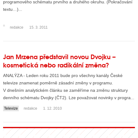
programového schématu prvního a druhého okruhu. (Pokračování
textu…)...
ALITY TELEVIZE
redakce
15. 3. 2011
 TELEVIZÍ
VIZNÍ VYSÍLAČE
Jan Mrzena představil novou Dvojku –
kosmetická nebo radikální změna?
ALITY INTERNET
ANALÝZA - Leden roku 2011 bude pro všechny kanály České
RNETOVÁ RÁDIA
televize znamenat poměrně zásadní změny v programu.
V dnešním analytickém článku se zaměříme na změnu struktury
RNETOVÉ STRÁNKY RÁDIÍ
denního schématu Dvojky (ČT2). Lze považovat novinky v progra...
RNETOVÉ STRÁNKY TV
Televize
redakce
1. 12. 2010
ALITY TISK