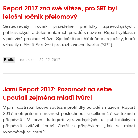
Report 2017 zná své vítěze, pro SRT byl
letošní ročník přelomový
GY
Šestadvacátý ročník pravidelné přehlídky zpravodajských,
publicistických a dokumentárních pořadů s názvem Report vyhlásila
 SE STÁT BLOGEREM
v polovině prosince vítěze. Společně se ohlédněme za počiny, které
vzbudily u členů Sdružení pro rozhlasovou tvorbu (SRT)
EX BLOGERA
Radio
redakce
22. 12. 2017
....
UZE
X DISKUTÉRA NA RADIOTV
Jarní Report 2017: Pozornost na sebe
IV STARŠÍCH DISKUZÍ
upoutali zejména mladí tvůrci
V jarní části rozhlasové soutěžní přehlídky pořadů s názvem Report
2017 měli přítomní možnost poslechnout si celkem 17 soutěžních
příspěvků. V první kategorii zpravodajských a publicistických
příspěvků zvítězil Jonáš Zbořil s příspěvkem „Jak se mladí
vyrovnávají se smrtí?“.