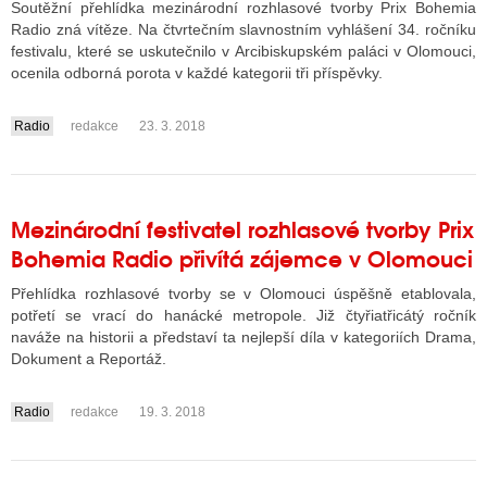
Soutěžní přehlídka mezinárodní rozhlasové tvorby Prix Bohemia
Radio zná vítěze. Na čtvrtečním slavnostním vyhlášení 34. ročníku
festivalu, které se uskutečnilo v Arcibiskupském paláci v Olomouci,
ALITY TELEVIZE
ocenila odborná porota v každé kategorii tři příspěvky.
 TELEVIZÍ
Radio
redakce
23. 3. 2018
....
VIZNÍ VYSÍLAČE
Mezinárodní festivatel rozhlasové tvorby Prix
ALITY INTERNET
Bohemia Radio přivítá zájemce v Olomouci
RNETOVÁ RÁDIA
Přehlídka rozhlasové tvorby se v Olomouci úspěšně etablovala,
potřetí se vrací do hanácké metropole. Již čtyřiatřicátý ročník
RNETOVÉ STRÁNKY RÁDIÍ
naváže na historii a představí ta nejlepší díla v kategoriích Drama,
Dokument a Reportáž.
RNETOVÉ STRÁNKY TV
Radio
redakce
19. 3. 2018
....
ALITY TISK