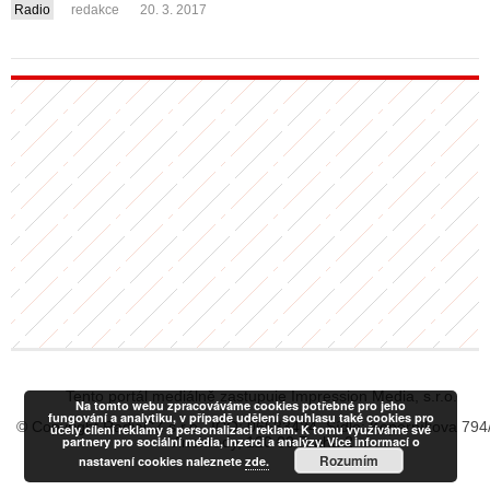
Radio
redakce
20. 3. 2017
....
Tento portál mediálně zastupuje Impression Media, s.r.o.
Na tomto webu zpracováváme cookies potřebné pro jeho
fungování a analytiku, v případě udělení souhlasu také cookies pro
© Copyright RadiaCZ s.r.o., IČO: 06533434, Sídlo: Koperníkova 794
účely cílení reklamy a personalizaci reklam. K tomu využíváme své
partnery pro sociální média, inzerci a analýzy. Více informací o
Vinohrady, 120 00 Praha 2
Rozumím
nastavení cookies naleznete
zde.