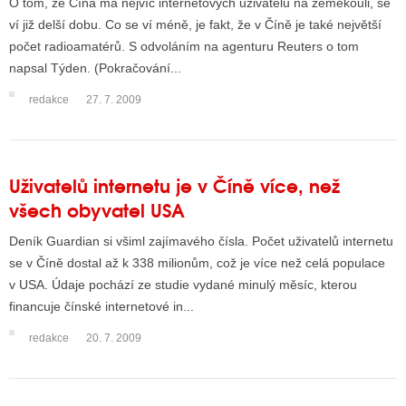
O tom, že Čína má nejvíc internetových uživatelů na zeměkouli, se
ví již delší dobu. Co se ví méně, je fakt, že v Číně je také největší
počet radioamatérů. S odvoláním na agenturu Reuters o tom
napsal Týden. (Pokračování...
redakce
27. 7. 2009
Uživatelů internetu je v Číně více, než
všech obyvatel USA
Deník Guardian si všiml zajímavého čísla. Počet uživatelů internetu
se v Číně dostal až k 338 milionům, což je více než celá populace
v USA. Údaje pochází ze studie vydané minulý měsíc, kterou
financuje čínské internetové in...
redakce
20. 7. 2009