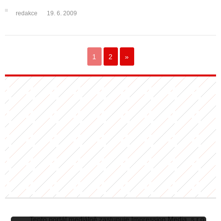
redakce
19. 6. 2009
1
2
»
Tento portál mediálně zastupuje Impression Media, s.r.o.