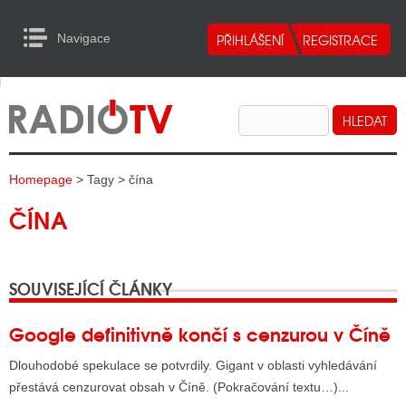
Navigace
urn to Content
Navigace
E
ALITY RADIA
ALITY TELEVIZE
Homepage
> Tagy > čína
ALITY INTERNET
ČÍNA
ALITY TISK
SOUVISEJÍCÍ ČLÁNKY
ALITY RADIA
S RÁDIÍ
Google definitivně končí s cenzurou v Číně
ECHOVOST RÁDIÍ
Dlouhodobé spekulace se potvrdily. Gigant v oblasti vyhledávání
přestává cenzurovat obsah v Číně. (Pokračování textu…)...
O VYSÍLAČE