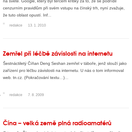
na světě. Google, který byl terčem kritiky za to, že se podřídil
cenzurním pravidlům při svém vstupu na čínský trh, nyní zvažuje,
že tuto oblast opustí. Inf...
GY
redakce
13. 1. 2010
 SE STÁT BLOGEREM
EX BLOGERA
Zemřel při léčbě závislosti na internetu
Šestnáctiletý Číňan Deng Seshan zemřel v táboře, jenž slouží jako
UZE
zařízení pro léčbu závislosti na internetu. U nás o tom informoval
X DISKUTÉRA NA RADIOTV
web. tn.cz. (Pokračování textu…)...
IV STARŠÍCH DISKUZÍ
redakce
7. 8. 2009
Čína – velká země plná radioamatérů