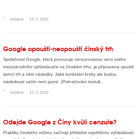
redakce
15. 3. 2010
ALITY TELEVIZE
 TELEVIZÍ
VIZNÍ VYSÍLAČE
Google opouští-neopouští čínský trh
Společnost Google, která provozuje cenzurovanou verzi svého
mezinárodního vyhledávače na čínském trhu, je připravena opustit
ALITY INTERNET
tamní trh a nést následky. Jaké konkrétní kroky ale budou
RNETOVÁ RÁDIA
následovat zatím není jasné. (Pokračování textu&...
RNETOVÉ STRÁNKY RÁDIÍ
redakce
12. 3. 2010
RNETOVÉ STRÁNKY TV
Odejde Google z Číny kvůli cenzuře?
ALITY TISK
Praktiky čínského režimu začínají překážet největšímu vyhledávači