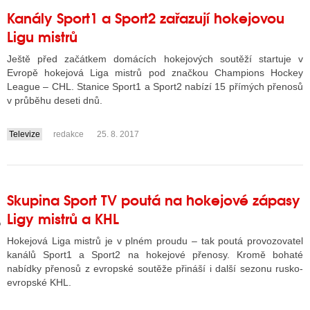
Kanály Sport1 a Sport2 zařazují hokejovou
Ligu mistrů
GY
Ještě před začátkem domácích hokejových soutěží startuje v
Evropě hokejová Liga mistrů pod značkou Champions Hockey
 SE STÁT BLOGEREM
League – CHL. Stanice Sport1 a Sport2 nabízí 15 přímých přenosů
v průběhu deseti dnů.
EX BLOGERA
Televize
redakce
25. 8. 2017
....
UZE
X DISKUTÉRA NA RADIOTV
Skupina Sport TV poutá na hokejové zápasy
IV STARŠÍCH DISKUZÍ
Ligy mistrů a KHL
Hokejová Liga mistrů je v plném proudu – tak poutá provozovatel
kanálů Sport1 a Sport2 na hokejové přenosy. Kromě bohaté
nabídky přenosů z evropské soutěže přináší i další sezonu rusko-
evropské KHL.