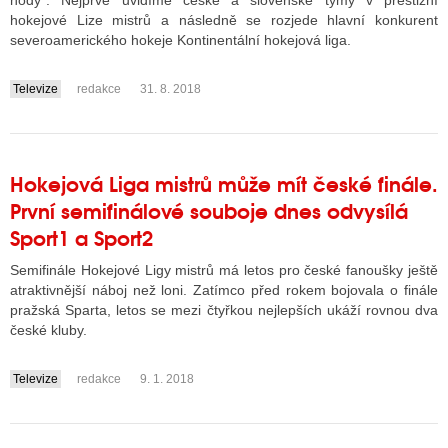
hody“. Nejprve uvidíme české a slovenské týmy v prestižní
hokejové Lize mistrů a následně se rozjede hlavní konkurent
severoamerického hokeje Kontinentální hokejová liga.
ALITY TELEVIZE
Televize
redakce
31. 8. 2018
....
 TELEVIZÍ
VIZNÍ VYSÍLAČE
Hokejová Liga mistrů může mít české finále.
První semifinálové souboje dnes odvysílá
ALITY INTERNET
Sport1 a Sport2
RNETOVÁ RÁDIA
Semifinále Hokejové Ligy mistrů má letos pro české fanoušky ještě
atraktivnější náboj než loni. Zatímco před rokem bojovala o finále
RNETOVÉ STRÁNKY RÁDIÍ
pražská Sparta, letos se mezi čtyřkou nejlepších ukáží rovnou dva
české kluby.
RNETOVÉ STRÁNKY TV
Televize
redakce
9. 1. 2018
....
ALITY TISK