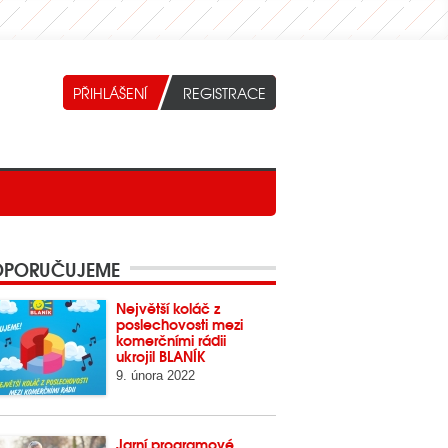
PORUČUJEME
Největší koláč z
poslechovosti mezi
komerčními rádii
ukrojil BLANÍK
9. února 2022
Jarní programové