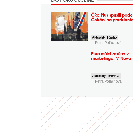
ČRo Plus spustil podc
Čekání na prezident
Aktuality
,
Radio
Petra Poláchová
Personální změny v
marketingu TV Nova
Aktuality
,
Televize
Petra Poláchová