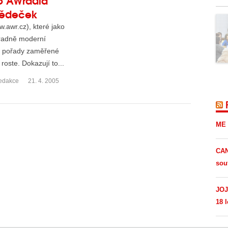
 Dědeček
.awr.cz), které jako
hradně moderní
a pořady zaměřené
oste. Dokazují to...
edakce
21. 4. 2005
ME 
CAN
sou
JOJ
18 l