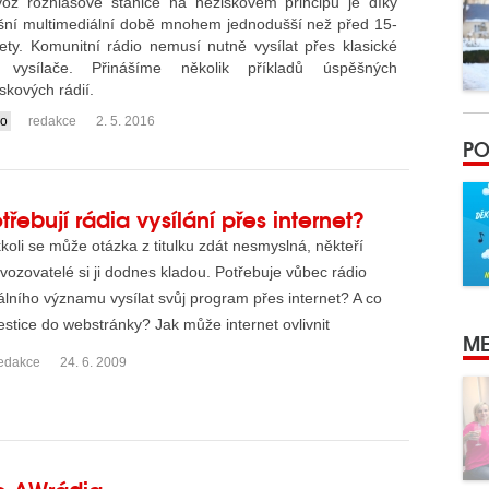
voz rozhlasové stanice na neziskovém principu je díky
šní multimediální době mnohem jednodušší než před 15-
ety. Komunitní rádio nemusí nutně vysílat přes klasické
vysílače. Přinášíme několik příkladů úspěšných
skových rádií.
io
redakce
2. 5. 2016
PO
třebují rádia vysílání přes internet?
koli se může otázka z titulku zdát nesmyslná, někteří
vozovatelé si ji dodnes kladou. Potřebuje vůbec rádio
álního významu vysílat svůj program přes internet? A co
estice do webstránky? Jak může internet ovlivnit
ME
spěch...
edakce
24. 6. 2009
ho AWrádia