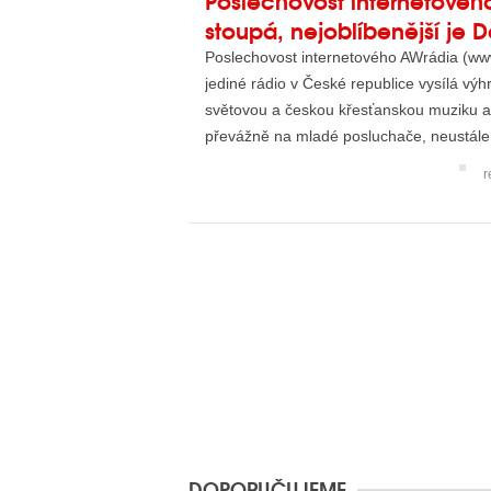
stoupá, nejoblíbenější je
Poslechovost internetového AWrádia (www
jediné rádio v České republice vysílá vý
světovou a českou křesťanskou muziku 
převážně na mladé posluchače, neustále r
r
DOPORUČUJEME