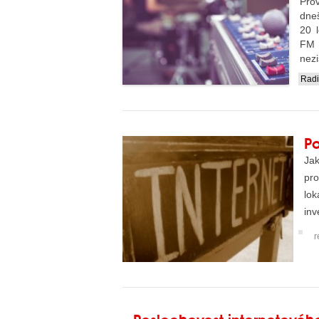
Pro
dne
20 l
FM 
nezi
Rad
....
Po
Jak
pro
lok
inv
pro
r
Poslechovost internetové