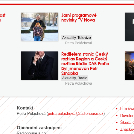
ast
Jarní programové
a
novinky TV Nova
Aktuality
,
Televize
Petra Poláchová
Ředitelem stanic Český
rozhlas Region a Český
rozhlas Rádio DAB Praha
byl jmenován Petr
Sznapka
Aktuality
,
Radio
Petra Poláchová
Kontakt
http://w
Petra Poláchová (
petra.polachova@radiohouse.cz
)
Dovole
Škoda 
Obchodní zastoupení
Značkov
Radiohouse s.r.o.