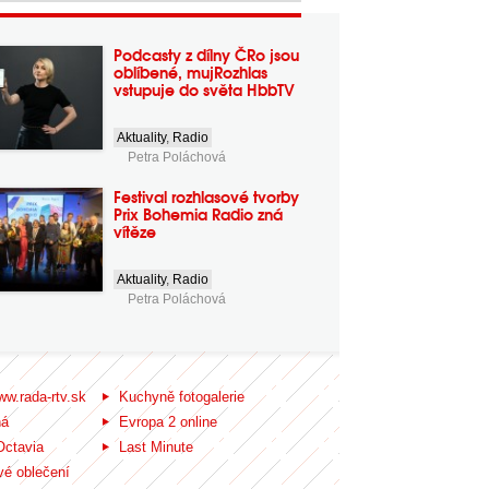
Podcasty z dílny ČRo jsou
oblíbené, mujRozhlas
vstupuje do světa HbbTV
Aktuality
,
Radio
Petra Poláchová
Festival rozhlasové tvorby
Prix Bohemia Radio zná
vítěze
Aktuality
,
Radio
Petra Poláchová
ww.rada-rtv.sk
Kuchyně fotogalerie
ná
Evropa 2 online
Octavia
Last Minute
é oblečení