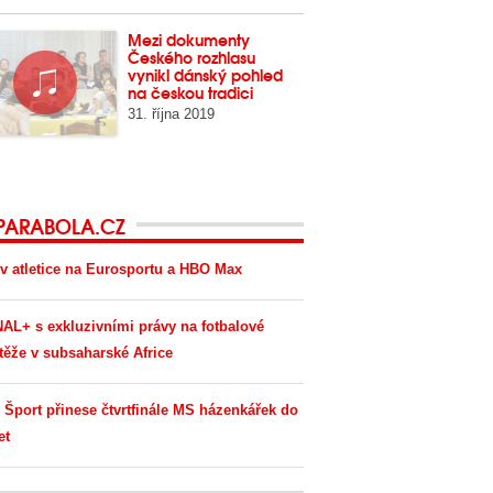
Mezi dokumenty
Českého rozhlasu
vynikl dánský pohled
na českou tradici
31. října 2019
PARABOLA.CZ
v atletice na Eurosportu a HBO Max
AL+ s exkluzivními právy na fotbalové
těže v subsaharské Africe
 Šport přinese čtvrtfinále MS házenkářek do
et