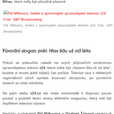
Mňau
, které měly být původně placené.
ALITY TELEVIZE
Pál Milkovics, ředitel a spolumajitel zpravodajské televize z24. Foto: S&P
 TELEVIZÍ
Broadcasting
VIZNÍ VYSÍLAČE
Původní slogan zněl: Hlas lidu už od léta
ALITY INTERNET
Pokud se pokoušíte naladit na svých přijímačích soukromou
RNETOVÁ RÁDIA
zpravodajskou televizi
z24
, která měla být „hlasem lidu už od léta“,
budete si muset ještě nějaký čas počkat. Televize sice v některých
RNETOVÉ STRÁNKY RÁDIÍ
regionálních sítích vysílala testovací obrazovku, po prvotních
testech se však odmlčela.
RNETOVÉ STRÁNKY TV
Na jejím webu
z24.cz
tak máte momentálě k dispozici pouze
poutač v podobě titulní strany tištěného magazínu, který měl být
doplňkem televizní stanice.
ALITY TISK
Mediální podnikatelé
Pál Milkovics
a
Vladimír Železný
představili