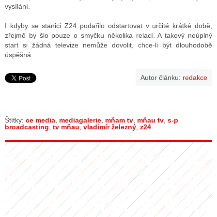
vysílání.
I kdyby se stanici Z24 podařilo odstartovat v určité krátké době,
zřejmě by šlo pouze o smyčku několika relací. A takový neúplný
start si žádná televize nemůže dovolit, chce-li být dlouhodobě
úspěšná.
Autor článku:
redakce
Štítky:
ce media
,
mediagalerie
,
mňam tv
,
mňau tv
,
s-p
broadcasting
,
tv mňau
,
vladimír železný
,
z24