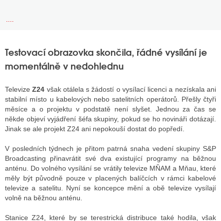
....
Testovací obrazovka skončila, řádné vysílání je
momentálně v nedohlednu
Televize
Z24
však otálela s žádostí o vysílací licenci a nezískala ani
stabilní místo u kabelových nebo satelitních operátorů. Přešly čtyři
měsíce a o projektu v podstatě není slyšet. Jednou za čas se
někde objeví vyjádření šéfa skupiny, pokud se ho novináři dotázají.
Jinak se ale projekt Z24 ani nepokouší dostat do popředí.
V posledních týdnech je přitom patrná snaha vedení skupiny S&P
Broadcasting přinavrátit své dva existující programy na běžnou
anténu. Do volného vysílání se vrátily televize MŇAM a Mňau, které
měly být původně pouze v placených balíčcích v rámci kabelové
televize a satelitu. Nyní se koncepce mění a obě televize vysílají
volně na běžnou anténu.
Stanice Z24, které by se terestrická distribuce také hodila, však