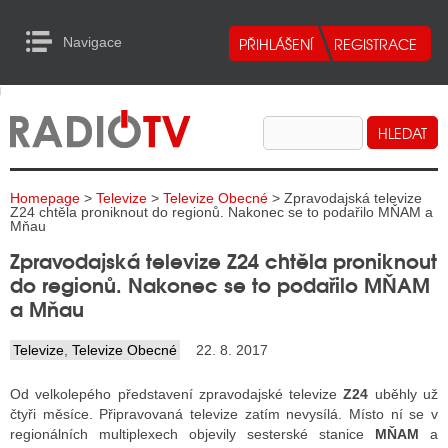
Navigace
urn to Content
Navigace
E
ALITY RADIA
ALITY TELEVIZE
Homepage
>
Televize
>
Televize Obecné
> Zpravodajská televize
ALITY INTERNET
Z24 chtěla proniknout do regionů. Nakonec se to podařilo MŇAM a
Mňau
ALITY TISK
Zpravodajská televize Z24 chtěla proniknout
do regionů. Nakonec se to podařilo MŇAM
a Mňau
ALITY RADIA
Televize
,
Televize Obecné
22. 8. 2017
S RÁDIÍ
Od velkolepého představení zpravodajské televize
Z24
uběhly už
ECHOVOST RÁDIÍ
čtyři měsíce. Připravovaná televize zatím nevysílá. Místo ní se v
regionálních multiplexech objevily sesterské stanice
MŇAM
a
O VYSÍLAČE