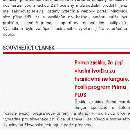
novinářům pod značkou Z24 ucelený multimediální produkt, jenž
měl zahrnovat televizi, tištěný týdeník a webový portál. Milkovics
sice připouštěl, že s vysíláním na běžnou anténu může být
GY
problém, nicméně jednal s operátory regionálních multiplexů.
Výsledkem bylo zahájení testovacího vysílání ještě v průběhu
 SE STÁT BLOGEREM
dubna.
EX BLOGERA
Prima zjistila, že její
UZE
vlastní tvorba za
X DISKUTÉRA NA RADIOTV
hranicemi nefunguje.
Posílí program Prima
IV STARŠÍCH DISKUZÍ
PLUS
Ředitel skupiny Prima Marek
Singer společně s šéfem
rozvoje avizují programové změny na stanici Prima PLUS určené
výhradně pro slovenský trh. Oba přiznávají, že původní tvorba této
skupiny na Slovensku nefunguje podle představ.