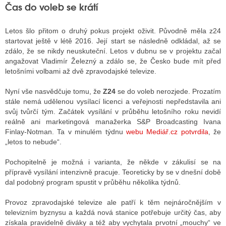
Čas do voleb se krátí
Letos šlo přitom o druhý pokus projekt oživit. Původně měla z24
startovat ještě v létě 2016. Její start se následně odkládal, až se
zdálo, že se nikdy neuskuteční. Letos v dubnu se v projektu začal
angažovat Vladimír Železný a zdálo se, že Česko bude mít před
letošními volbami až dvě zpravodajské televize.
Nyní vše nasvědčuje tomu, že
Z24
se do voleb nerozjede. Prozatím
stále nemá udělenou vysílací licenci a veřejnosti nepředstavila ani
svůj tvůrčí tým. Začátek vysílání v průběhu letošního roku nevidí
reálně ani marketingová manažerka S&P Broadcasting Ivana
Finlay-Notman. Ta v minulém týdnu
webu Mediář.cz potvrdila
, že
„letos to nebude“.
Pochopitelně je možná i varianta, že někde v zákulisí se na
přípravě vysílání intenzivně pracuje. Teoreticky by se v dnešní době
dal podobný program spustit v průběhu několika týdnů.
Provoz zpravodajské televize ale patří k těm nejnáročnějším v
televizním byznysu a každá nová stanice potřebuje určitý čas, aby
získala pravidelně diváky a též aby vychytala prvotní „mouchy“ ve