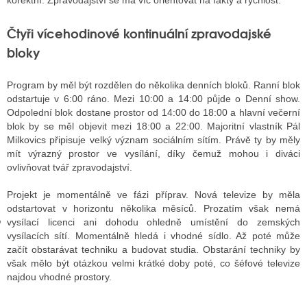
korektní. Zpravodajství se má víc orientovat na fakty a rychlost.
Čtyři vícehodinové kontinuální zpravodajské
GY
bloky
 SE STÁT BLOGEREM
Program by měl být rozdělen do několika denních bloků. Ranní blok
odstartuje v 6:00 ráno. Mezi 10:00 a 14:00 půjde o Denní show.
EX BLOGERA
Odpolední blok dostane prostor od 14:00 do 18:00 a hlavní večerní
blok by se měl objevit mezi 18:00 a 22:00. Majoritní vlastník Pál
Milkovics připisuje velký význam sociálním sítím. Právě ty by měly
UZE
mít výrazný prostor ve vysílání, díky čemuž mohou i diváci
ovlivňovat tvář zpravodajství.
X DISKUTÉRA NA RADIOTV
Projekt je momentálně ve fázi příprav. Nová televize by měla
IV STARŠÍCH DISKUZÍ
odstartovat v horizontu několika měsíců. Prozatím však nemá
vysílací licenci ani dohodu ohledně umístění do zemských
vysílacích sítí. Momentálně hledá i vhodné sídlo. Až poté může
začít obstarávat techniku a budovat studia. Obstarání techniky by
však mělo být otázkou velmi krátké doby poté, co šéfové televize
najdou vhodné prostory.