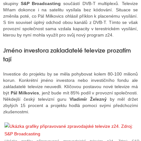
skupiny
S&P Broadcasting
součástí DVB-T multiplexů. Televize
Mňam dokonce i na satelitu vysílala bez kódování. Situace se
změnila poté, co Pál Milkovics ohlásil příklon k placenému vysílání.
S tím souvisel úplný odchod obou kanálů z DVB-T. Tímto se však
provozní společnost sama vzdala kapacity v terestrickém vysílání,
kterou by nyní mohla využít pro svůj nový program z24.
Jméno investora zakladatelé televize prozatím
tají
Investice do projektu by se měla pohybovat kolem 80-100 milionů
korun. Konkrétní jméno investora nebo investičního fondu ale
zakladatelé televize neuvedli. Klíčovou postavou nové televize má
být
Pál Milkovics
, jenž bude mít 85% podíl v provozní společnosti.
Někdejší český televizní guru
Vladimír Železný
by měl držet
zbylých 15 procent a projektu hodlá pomoci svými předchozími
zkušenostmi.