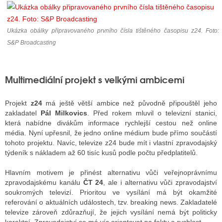
Ukázka obálky připravovaného prvního čísla tištěného časopisu z24. Foto:
ALITY TELEVIZE
S&P Broadcasting
 TELEVIZÍ
VIZNÍ VYSÍLAČE
Multimediální projekt s velkými ambicemi
Projekt
z24
má ještě větší ambice než původně připouštěl jeho
ALITY INTERNET
zakladatel
Pál Milkovics
. Před rokem mluvil o televizní stanici,
která nabídne divákům informace rychlejší cestou než online
RNETOVÁ RÁDIA
média. Nyní upřesnil, že jedno online médium bude přímo součástí
tohoto projektu. Navíc, televize z24 bude mít i vlastní zpravodajský
RNETOVÉ STRÁNKY RÁDIÍ
týdeník s nákladem až 60 tisíc kusů podle počtu předplatitelů.
RNETOVÉ STRÁNKY TV
Hlavním motivem je přinést alternativu vůči veřejnoprávnímu
zpravodajskému kanálu
ČT 24
, ale i alternativu vůči zpravodajství
soukromých televizí. Prioritou ve vysílání má být okamžité
referování o aktuálních událostech, tzv. breaking news. Zakladatelé
ALITY TISK
televize zároveň zdůrazňují, že jejich vysílání nemá být politicky