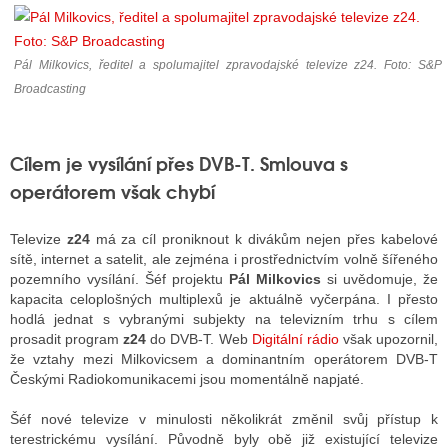
Pál Milkovics, ředitel a spolumajitel zpravodajské televize z24. Foto: S&P
Broadcasting
Cílem je vysílání přes DVB-T. Smlouva s
operátorem však chybí
Televize
z24
má za cíl proniknout k divákům nejen přes kabelové
sítě, internet a satelit, ale zejména i prostřednictvím volně šířeného
pozemního vysílání. Šéf projektu
Pál Milkovics
si uvědomuje, že
kapacita celoplošných multiplexů je aktuálně vyčerpána. I přesto
hodlá jednat s vybranými subjekty na televizním trhu s cílem
prosadit program
z24
do DVB-T. Web
Digitální rádio
však upozornil,
že vztahy mezi Milkovicsem a dominantním operátorem DVB-T
Českými Radiokomunikacemi jsou momentálně napjaté.
Šéf nové televize v minulosti několikrát změnil svůj přístup k
terestrickému vysílání. Původně byly obě již existující televize