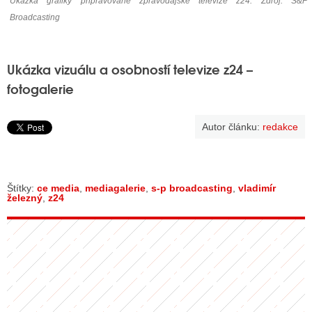
Ukázka grafiky připravované zpravodajské televize z24. Zdroj: S&P
Broadcasting
Ukázka vizuálu a osobností televize z24 –
fotogalerie
Autor článku:
redakce
Štítky:
ce media
,
mediagalerie
,
s-p broadcasting
,
vladimír
železný
,
z24