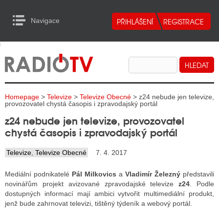
Navigace
urn to Content
Navigace
E
ALITY RADIA
ALITY TELEVIZE
Homepage
>
Televize
>
Televize Obecné
> z24 nebude jen televize,
ALITY INTERNET
provozovatel chystá časopis i zpravodajský portál
z24 nebude jen televize, provozovatel
ALITY TISK
chystá časopis i zpravodajský portál
Televize
,
Televize Obecné
7. 4. 2017
ALITY RADIA
Mediální podnikatelé
Pál Milkovics
a
Vladimír Železný
představili
S RÁDIÍ
novinářům projekt avizované zpravodajské televize
z24
. Podle
dostupných informací mají ambici vytvořit multimediální produkt,
ECHOVOST RÁDIÍ
jenž bude zahrnovat televizi, tištěný týdeník a webový portál.
O VYSÍLAČE